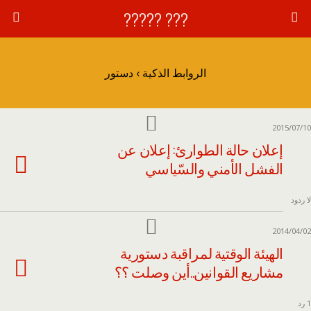
??? ?????
الروابط الذكية › دستور
2015/07/10
إعلان حالة الطوارئ: إعلان عن
الفشل الأمني والسّياسي
لا ردود
2014/04/02
الهيئة الوقتية لمراقبة دستورية
مشاريع القوانين..أين وصلت ؟؟
1 رد