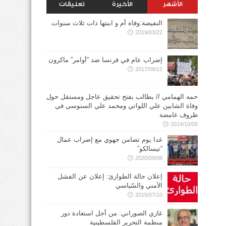
الأشهر
الأخيرة
تعليقات
النفيضة:وفاة أم و ابنتها ذات ثلاث سنوات
2019/03/22
إضراب عام في فرنسا ضد “أوامر” ماكرون
2017/09/12
حمه الهمامي // يطالب بفتح تحقيق عاجل ومستقل حول
وفاة الشابين علي اللواتي ومحمد علي السنوسي في
ظروف غامضة
2014/10/05
غدا يوم تضامن جهوي مع إضراب عمال
“تيسالكو”
2020/09/08
إعلان حالة الطوارئ: إعلان عن الفشل
الأمني والسّياسي
2015/07/10
غازي الصوراني: من أجل استعادة دور
منظمة التحرير الفلسطينية