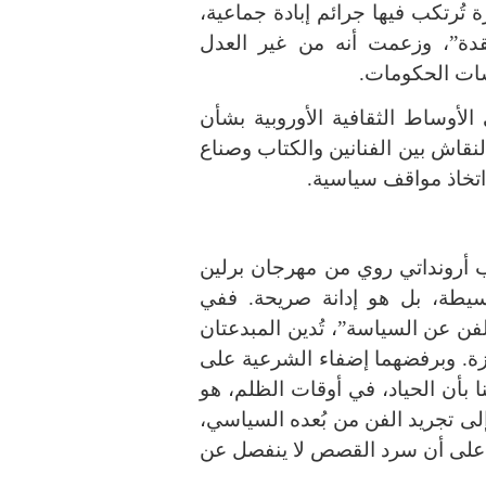
تُرتكب فيها جرائم إبادة جماعية،
قدة”، وزعمت أنه من غير العدل
سات الحكومات.
لأوساط الثقافية الأوروبية بشأن
 النقاش بين الفنانين والكتاب وصناع
 اتخاذ مواقف سياسية.
 أرونداتي روي من مهرجان برلين
مجرد حركة بسيطة، بل هو إدانة صريحة. ففي
فن عن السياسة”، تُدين المبدعتان
ة. وبرفضهما إضفاء الشرعية على
نا بأن الحياد، في أوقات الظلم، هو
إلى تجريد الفن من بُعده السياسي،
ّان على أن سرد القصص لا ينفصل عن