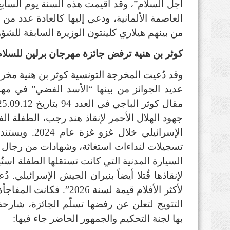
أجل السلام”، وقد أقيمت هذه السنة يوم الساب
العاصمة الألمانية، ودعي إليها كالعادة عدد من 
من بينهم هيلاري كلينتون الوزيرة السابقة للشؤو
كوثر بن هنية ترفض جائزة مهرجان برلين للسلام
وقد دُعيت المخرجة التونسية كوثر بن هنية م
جهود الهلال الأحمر لإنقاذ هند رجب، الطفلة ال
الإسرائيلي خلا
تسجيلات لنداءات استغاثة، وشهادات من رجال ا
السيارة المدنية التي كانت تستقلها الطفلة استُ
لإنقاذها قُتلا أيضاً بنيران الجيش الإسرائيلي. 
لأكثر الأفلام قيمة لسنة 6
التتويج لتعلن عن رفضها تسلّم الجائزة، شار
بها لجنة التحكيم والجمهور الحاضر جاء فيها: