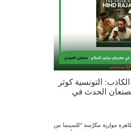
لكاذب: التونسية كوثر
 تصنعان الحدث في
هرة موازية مكرّسة “للسينما من