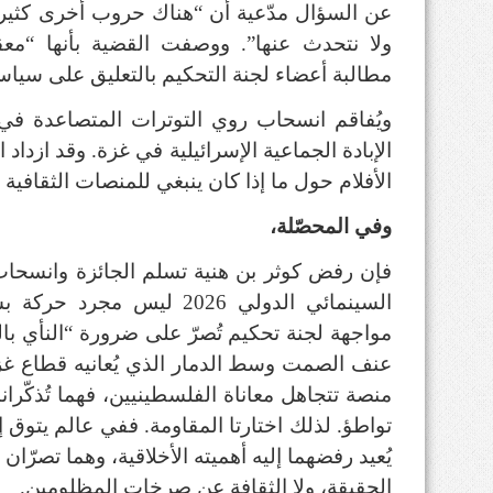
عن السؤال مدّعية أن “هناك حروب أخرى كثيرة 
ولا نتحدث عنها”. ووصفت القضية بأنها “مع
مطالبة أعضاء لجنة التحكيم بالتعليق على سيا
ويُفاقم انسحاب روي التوترات المتصاعدة في ا
الإبادة الجماعية الإسرائيلية في غزة. وقد ازداد
الأفلام حول ما إذا كان ينبغي للمنصات الثقافية
وفي المحصّلة،
فإن رفض كوثر بن هنية تسلم الجائزة وانسحاب
السينمائي الدولي 2026 ليس 
مواجهة لجنة تحكيم تُصرّ على ضرورة “النأي بال
عنف الصمت وسط الدمار الذي يُعانيه قطاع غز
منصة تتجاهل معاناة الفلسطينيين، فهما تُذكّران
تواطؤ. لذلك اختارتا المقاومة. ففي عالم يتوق 
يُعيد رفضهما إليه أهميته الأخلاقية، وهما تصر
الحقيقة، ولا الثقافة عن صرخات المظلومين.