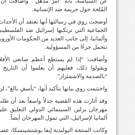
عن السياسة، بأنه “أمرٌ مُذهل”. وأضافت أن 
المُلحة حول جريمة ضد الإنسانية.
أوضحت روي في رسالتها أنها تعتقد أن الأحداث
الجماعية التي ترتكبها إسرائيل ضد الفلسطيني
وألمانيا، إلى جانب العديد من الحكومات الأوروبي
تتحمل جزءًا من المسؤولية.
وأضافت: “إذا لم يستطع أعظم صانعي الأفلام
ويقولوا ذلك، فعليهم أن يعلموا أن التاريخ
“بالصدمة والاشمئزاز”.
واختتمت روي بيانها بتأكيد أنها، “بأسفٍ بالغ”،
وقد أثارت هذه القضية جدلاً واسعاً بعد أن 
مهرجان برلين السينمائي الدولي التعليق على
ألمانيا لإسرائيل، التي تمول المهرجان أيضاً.
وكانت المنتجة البولندية إيفا بوشتشينسكا، عضو