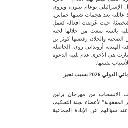
ل الإسرائيلي نوعام تيبون، ويروي
كتوبر 2023، مصورًا إنقاذ عائلته بعد هجمات شنتها حماس.
شخصيًا، حيث عُرضت أفعاله كعملٍ
عملية بائسة سعت من خلالها لجنة
الضحية والجلاد، رفضتها كوثر بن
ية الهندية أرونداتي روي، الحاصلة
” الأدبية سنة 1997 والتي اختارت هي الأخرى عدم تلبية الدعوة
لأسباب نفسها.
أرونداتي روي تنسحب من مهرجان برلين السينمائي الدولي 2026 بسبب تحيز
ررت الانسحاب من مهرجان برلين
 المعقولة” لأعضاء لجنة التحكيم،
عند سؤالهم عن الإبادة الجماعية