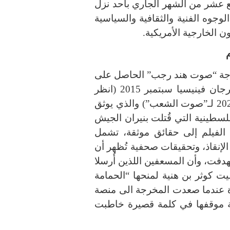
ع عشر من الشهر الجاري بأحد نزل
الوجوه الفنية والثقافية والسياسية
ن الخارجية الأمريكية.
خرجة “صوت هند رجب” الحاصل على
عديد الجوائز من بينها “الأسد الفضي” في مهرجان فينيسيا سبتمبر 2015 (انظر
مقال كوثر الباجي في العدد 94 بتاريخ 2025.09.12 لـ”صوت الشعب”) والذي يوثق
فلسطينية التي قُتلت بنيران الجيش
ل غزو غزة عام 2024. ويستند الفيلم إلى حقائق موثقة، تشمل
لإنقاذ، وتحقيقات صحفية تُظهر أن
هدفت، وأن المسعفين اللذين أُرسلا
دُعيت كوثر بن هنية لمنحها “الحمامة
202”. فكانت المفاجأة عندما صعدت المخرجة الى منصة
حة موقفها في كلمة قصيرة خاطبت