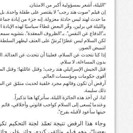
“الليلة، أشعر بمسؤولية أكبر من الامتنان.
إن فيلم “صوت هند رجب” لا يقتصر على طفلة واحدة. بل يت
ما حدث لهند ليس حادثة معزولة. إنه جزء من إبادة جماعي
والليلة في برلين، وفّر البعض غطاءً سياسيًا لهذه الإبادة 
بـ”الدفاع عن النفس”. بـ”الظروف المعقدة”. بتشويه سمعة
لكن السلام ليس عطرًا يُرشّ على العنف ليظهر السلطة ب
لتبييض الصور.
إذا كنا نتحدث عن السلام، فعلينا أن نتحدث عن العدالة. ال
بدون المساءلة، لا سلام.
قتل الجيش الإسرائيلي هند رجب؛ وقتل عائلتها؛ وقتل الم
أقوى حكومات ومؤسسات العالم.
أرفض أن تكون وفاتهم مجرد خلفية لحديث منمّق عن السل
ذلك سليمة.
لذا، لن آخذ هذه الجائزة الليلة. سأتركها هنا تذكيراً.
وعندما يُسعى إلى السلام كواجب قانوني وأخلاقي، قائم ع
حينها سأعود لأقبله بفرح”.
وجاء هذا الرفض نتيجة تعمّد لجنة التحكيم تكر
بعضنا”، وهو فيلم وثائقي كندي حائز على جائز