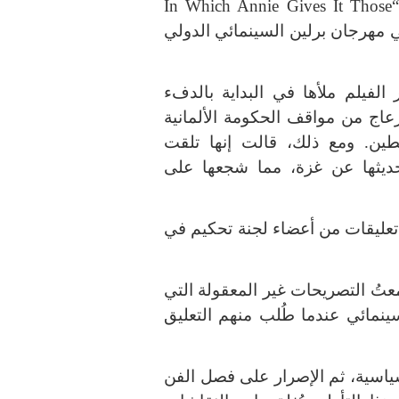
كان من المقرر أن تحضر روي عرض فيلمها “In Which Annie Gives It Those
كية في مهرجان برلين السينمائي الدولي
الفيلم ملأها في البداية بالدفء
زعاج من مواقف الحكومة الألمانية
ين. ومع ذلك، قالت إنها تلقت
 حديثها عن غزة، مما شجعها على
 تعليقات من أعضاء لجنة تحكيم في
عتُ التصريحات غير المعقولة التي
ينمائي عندما طُلب منهم التعليق
اسية، ثم الإصرار على فصل الفن