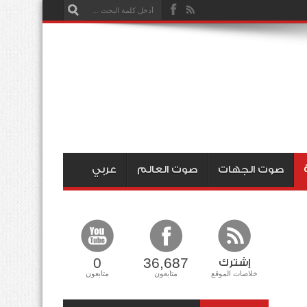
صوت الجهات
صوت العالم
عربي
0
36,687
إشترك
خلاصات الموقع
متابعون
متابعون