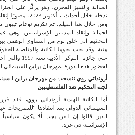
العدالة والتميز الفخري. وهو يركّز على الجنرا
تدخله خلال أحداث 7 أ
ومن خلال هذا الفيلم، تم تكريم نوعام تيبون 
لحماية وإنقاذ المدنيين الإسرائيليين. وهي 
التحكيم الى خلق نوع من التساوي الوهمي بين 
هنية. وقد نحت نحوها الكاتبة والمناضلة الحقوق
على جائزة “البوكر
لحضور هذه الدورة لمهرجان برلين السينمائي ل
لجنة التحكيم ضد الفلسطينيين
أما الكاتبة الهندية أرونداتي روي، فقد ق
السينمائي الدولي بعد انتقادها “للتصريحات غير
الذين قالوا إن الفن يجب ألا يكون سياسياً 
الإسرائيلية في غزة.