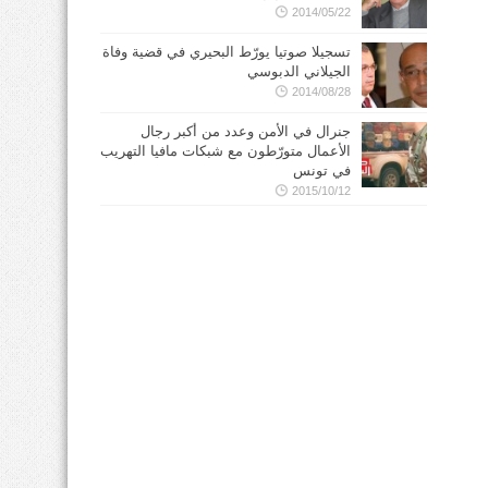
2014/05/22
تسجيلا صوتيا يورّط البحيري في قضية وفاة
الجيلاني الدبوسي
2014/08/28
جنرال في الأمن وعدد من أكبر رجال
الأعمال متورّطون مع شبكات مافيا التهريب
في تونس
2015/10/12