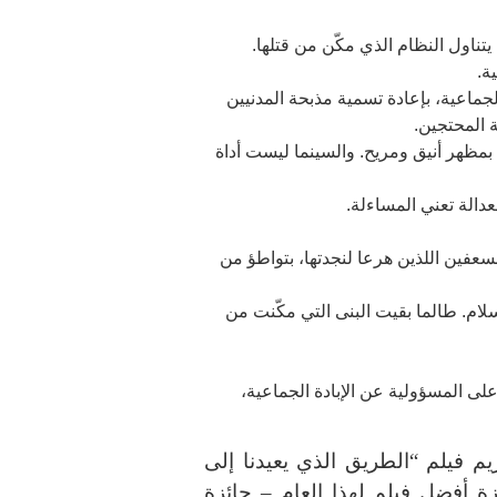
ناول النظام الذي مكّن من قتلها.
ة.
الجماعية، بإعادة تسمية مذبحة المدنيين
 المحتجين.
مظهر أنيق ومريح. والسينما ليست أداة
عدالة تعني المساءلة.
سعفين اللذين هرعا لنجدتها، بتواطؤ من
ام. طالما بقيت البنى التي مكّنت من
لى المسؤولية عن الإبادة الجماعية،
يم فيلم “الطريق الذي يعيدنا إلى
ة أفضل فيلم لهذا العام – جائزة