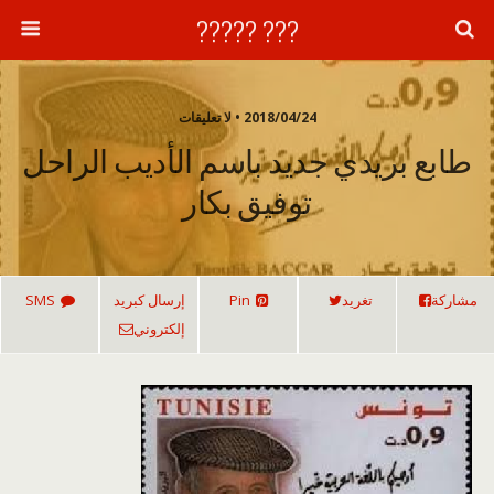
??? ?????
2018/04/24 • لا تعليقات
طابع بريدي جديد باسم الأديب الراحل
توفيق بكار
مشاركة
تغريد
Pin
إرسال كبريد
SMS
إلكتروني