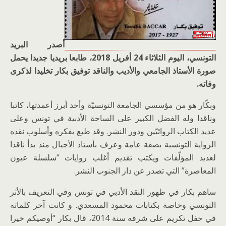
أصدر البريد
التونسي، اليوم الثلاثاء 24 أفريل 2018، طابعا بريديا جديدا يحمل
صورة الأستاذ الجامعي والأديب والناقد توفيق بكار تخليدا لذكرى
وفاته.
وبكّار هو من مؤسسي الجامعة التونسيّة وأحد أبرز أعمدتها، كاتبا
وناقدا وله الفضل الكبير على الساحة الأدبية في تونس وعلى
عديد الكتاب الروائيّين ودور النشر. وقد طبع بفكره وأسلوب نقده
الرواية التونسية بصفة عامة وعرف بأستاذ الأجيال منذ بدأ ناقدا
لعديد المؤلّفات ويكتب تقديم أغلب روايات “سلسلة عيون
المعاصرة” التي تصدر عن دار الجنوب النشر.
ساهم بكار في ظهور النقد الأدبي في تونس وفي التعريف بالأثر
التونسي وخاصة بكتابات محمود المسعدي. و كانت آخر كلماته
في حفل تكريم على شرفه سنة 2014، قال بكار “أوصيكم خيرا