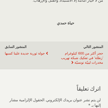
من لا خيار أمامه إلاّ الاستبداد والقتل والإرهاب.
حياة حمدي
المنشور التالي
المنشور السابق
حجز أكثر من 600 كيلوغرام
جولة ثورية جديدة علينا كسبها
'زطلة' في تفكيك شبكة تهريب
مخدرات ليبيّة تونسيّة
اترك تعليقاً
لن يتم نشر عنوان بريدك الإلكتروني.
الحقول الإلزامية مشار
إليها بـ
*