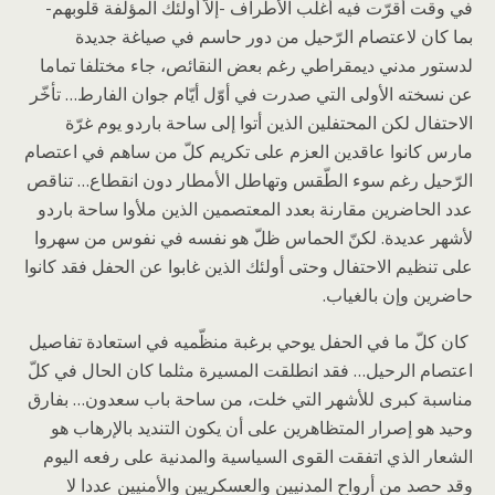
في وقت أقرّت فيه أغلب الأطراف -إلاّ أولئك المؤلّفة قلوبهم-
بما كان لاعتصام الرّحيل من دور حاسم في صياغة جديدة
لدستور مدني ديمقراطي رغم بعض النقائص، جاء مختلفا تماما
عن نسخته الأولى التي صدرت في أوّل أيّام جوان الفارط… تأخّر
الاحتفال لكن المحتفلين الذين أتوا إلى ساحة باردو يوم غرّة
مارس كانوا عاقدين العزم على تكريم كلّ من ساهم في اعتصام
الرّحيل رغم سوء الطّقس وتهاطل الأمطار دون انقطاع… تناقص
عدد الحاضرين مقارنة بعدد المعتصمين الذين ملأوا ساحة باردو
لأشهر عديدة. لكنّ الحماس ظلّ هو نفسه في نفوس من سهروا
على تنظيم الاحتفال وحتى أولئك الذين غابوا عن الحفل فقد كانوا
حاضرين وإن بالغياب.
كان كلّ ما في الحفل يوحي برغبة منظّميه في استعادة تفاصيل
اعتصام الرحيل… فقد انطلقت المسيرة مثلما كان الحال في كلّ
مناسبة كبرى للأشهر التي خلت، من ساحة باب سعدون… بفارق
وحيد هو إصرار المتظاهرين على أن يكون التنديد بالإرهاب هو
الشعار الذي اتفقت القوى السياسية والمدنية على رفعه اليوم
وقد حصد من أرواح المدنيين والعسكريين والأمنيين عددا لا