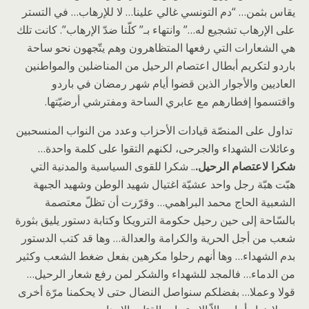
يقاس بثمن… “دم التونسي غالي علينا… لا للإرهاب… في التستر
على الإرهاب تشجيع له…” وانتهاء بـ” كلّنا ضدّ الإرهاب”. كانت تلك
هي الشعارات التي رفعها المتظاهرون وهم يتّجهون نحو ساحة
باردو لتكريم أبطال اعتصام الرحيل من المناضلين والمواطنين
العاديين والأجوار الذين قضوا أيام شهر رمضان في باردو
واقتسموا إفطارهم مع عابري الساحة ومفترشي أرضيّتها.
تداول على المنصّة قيادات الأحزاب وعدد من النواب المنسحبين
وعائلات الشهداء والجرحى، لكنهم التقوا على كلمة واحدة…
شكرا لاعتصام الرحيل.
.. شكرا للقوى السياسية والمدنية التي
هبّت هبّة رجل واحد عشيّة اغتيال شهيد الوطن وشهيد الجبهة
الشعبية الحاج محمد البراهمي… وقرّرت أن تظلّ معتصمة
بالسّاحة إلى حين رحيل حكومة الترويكا وكتابة دستور يليق بثورة
شعب من أجل الحرية والكرامة والعدالة… وها قد كتب الدستور
بدم الشهداء… وها أنهم رحلوا مكرهين بفعل ضغط الشعب وكثير
من الدماء… فالمجد للشهداء والشكر لمن رفع شعار الرحيل…
قولا وعملا… بفضلكم سنواصل النضال حتى لا يحكمنا مرّة أخرى