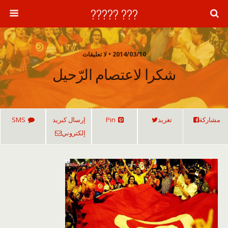
??? ?????
2014/03/10 • لا تعليقات
شكرا لاعتصام الرّحيل
مشاركة
تغريد
Pin
إرسال كبريد
SMS
إلكتروني