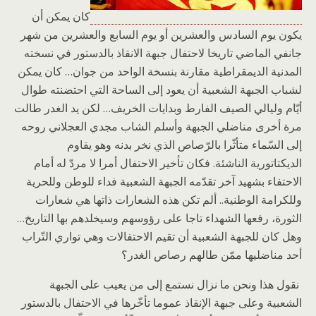
كان يمكن أن
يكون يوم السادس والعشرين أو يوم السابع والعشرين من شهر
جانفي الماضي تاريخا لاحتفال جبهة الانقاذ بالدستور في نسخته
المدنية الديمقراطية مقارنة بنسخة الواحد من جوان… كان يمكن
لشباب الجبهة الشعبية أن يعود إلى الساحة التي احتضنته طوال
أيّام وليالي الصيف الفارط وبدايات الخريف… لكن يد الغدر طالت
مرة أخرى مناضلي الجبهة وأسلم الشاب مجدي العجلاني روحه
إلى السّماء متأثّرا بالرّصاص الذي نخر بدنه وهو يقاوم
الديكتاتورية الناشئة. فكان تأخير الاحتفال أمرا لا مردّ له أمام
الاحتفاء بشهيد آخر تقدّمه الجبهة الشعبية فداء للوطن وللحرية
وللكرامة الوطنية.. ألم تكن هذه الشعارات ذاتها هي شعارات
الثورة، رفعها الشهداء تاجا على رؤوسهم وسيخلدهم بها التاريخ…
وهل كان للجبهة الشعبية أن تقيم الاحتفالات وهي تواري التّراب
أحد مناضليها ممّن طالهم رصاص الغدر؟
نقول هذا ونحن ما نزال نستمع إلى من يعيب على الجبهة
الشعبية وعلى جبهة الإنقاذ عموما تأخّرها في الاحتفال بالدستور