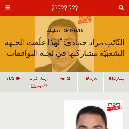
??? ?????
2015/11/18 • لا تعليقات
النّائب مراد حمادي: “لهذا علّقت الجبهة
الشعبيّة مشاركتها في لجنة التوافقات”
مشاركة
تغريد
Pin
إرسال كبريد
SMS
إلكتروني