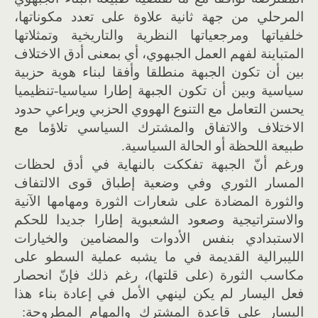
المرحلي من جهة ثانية علاوة على تعدد مكوناتها،
خلفياتها ومرجعياتها النظرية والتاريخية وتمثلاتها
المتباينة لفهم العمل الجبهوي، أي بمعنى أدق الاختلاف
بين أن تكون الجبهة منطلقا وأفقا لبناء هوية حزبية
سياسية وبين أن تكون الجبهة إطارا سياسيا-تنظيميا
يحسن التعامل مع التنوع الهووي الحزبي ويراعي حدود
الاختلاف والاتفاق والمشترك السياسي تلاؤما مع
طبيعة اللحظة أو الحالة السياسية.
ورغم أنّ الجبهة تفككت بالنهاية في أدق لحظات
المسار الثوري وفي وضعية إطباق قوى الالتفاف
والثورة المضادة على شعارات الثورة ومهامها الآنية
والاستراتيجية وصعود الشعبوية إطارا جديدا للحكم
الاستبدادي بنفس الأدوات والمضامين والخيارات
الليبرالية القديمة في ما يشبه عملية السطو على
مكاسب الثورة (على قلتها)، رغم ذلك فإنّ انحصار
فعل اليسار لم يكن لينهي الأمل في إعادة بناء هذا
اليسار على قاعدة المشترك والمهام المطروحة: