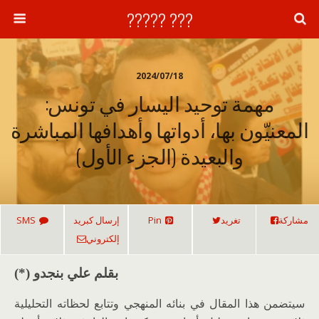
??? ?????
2024/07/18
مهمة توحيد اليسار في تونس:
المعنيّون بها، أدواتها وأهدافها المباشرة
والبعيدة (الجزء الأول)
مشاركة
تغريد
Pin
إرسال كبريد
SMS
إلكتروني
بقلم علي بنجدو (*)
سيتضمن هذا المقال في بنائه المنهجي وتتابع لحظاته التحليلية