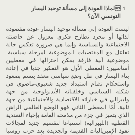
لماذا العودة إلى مسألة توحيد اليسار
التونسي الآن؟
ليست العودة إلى مسألة توحيد اليسار عودة مقصودة
لذاتها أو مجرد تطارح فكري معزول عن حاضنته
الاجتماعية والسياسية وإنما هي ضرورة تعكس حالة
تفاعل مع المقتضيات الموضوعية لمرحلة سياسية-
موضوعية آنية فارقة يمكن اختزالها في معطيين
أساسيين: المعطى الأول هو التفكير جديا في إعادة
بناء اليسار في ظل وضع سياسي معقد يتسم بصعود
واستحكام نظام استبداد جديد شعبوي-ماضوي في
شكله السياسي وخلفياته الأيديولوجية من جهة
وليبرالي في خياراته الاقتصادية والاجتماعية من جهة
ثانية. أمّا المعطى الثاني فهو الوضع العالمي الراهن
الذي يتميز في جزء من ملامحه العامة بإحياء التعددية
القطبية (الليبرالية) استتباعا لتقسيم جديد لمجالات
نفوذ الإمبرياليات القديمة والجديدة بعد حرب روسيا