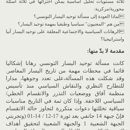
ثلاثة مستويات تحليل أساسية يمكن اختزالها في ثلاثة أسئلة
محورية/مركزية:
لماذا العودة إلى مسألة توحيد اليسار التونسي؟
من هم “المعنيون” سياسيا وطبقيا بمهمة توحيد اليسار؟
الرهانات السياسية والاجتماعية المعلقة على توحيد اليسار آنيا
واستراتيجيا؟
مقدمة لا بدّ منها:
كانت مسألة توحيد اليسار التونسي رهانا إشكاليا
قائما في محطات مهمة من تاريخ اليسار المعاصر.
وقد شكلت هذه المسألة،على تعدد وجوهها، مدارا
للتطارح النظري والنقاش السياسي منذ تأسيس
منظمة آفاق ووضعيات التذرر والانقسام الخطي/
السياسي اللاحقة. وإذا كان ثمة في التاريخ مناسبات
سياقية تخللتها دعوات متكررة لتجاوز حالة الانقسام
فإنّ جبهة 14 جانفي بعد ثورة 17-12 / 14-01 (وتجربتي
الجبهة الشعبية 1 والجبهة الشعبية لتحقيق أهداف