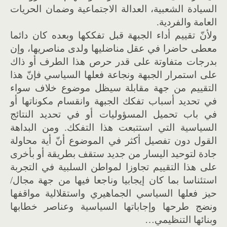
السيادة الشعبية، العدالة الاجتماعية وضمان الحريات
العامة والفردية.
ولأنّ تقييم أداء الجبهة قبل تفككها وبعده كان دائما
معطى حاضرا في عقل مناضليها ولدى مناصريها، وإن
بدرجات متفاوتة على قدر حرص هذا الطرف أو ذاك
على استمرار الجبهة ونجاعة فعلها السياسي فإنّ هذا
التقييم من جهة مقابلة سيظل موضوع خلاف سواء
في تحديد أسباب تفكك الجبهة وانقسام مكوناتها أو
في باب تحميل المسؤوليات أو في تحديد النتائج
السياسية التي استتبعت هذا التفكك. ومن البداهة
القول دون تفصيل أكثر في الموضوع أنّ أية محاولة
جادة لتوحيد اليسار من جديد ستقف بطريقة أو بأخرى
على هذا التقييم تجاوزا لمواطن السلبية في التجربة
استئناسا بما كان إيجابيا وناجعا فيها من جهة مجال/
حيز فعلها السياسي الجماهيري واستقلالية مواقفها
ونضج طرحها وإجاباتها السياسية وعناصر خطابها
وبنائها التنظيمي…