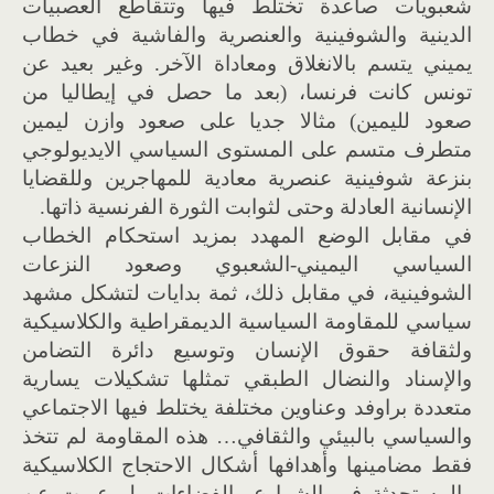
شعبويات صاعدة تختلط فيها وتتقاطع العصبيات
الدينية والشوفينية والعنصرية والفاشية في خطاب
يميني يتسم بالانغلاق ومعاداة الآخر. وغير بعيد عن
تونس كانت فرنسا، (بعد ما حصل في إيطاليا من
صعود لليمين) مثالا جديا على صعود وازن ليمين
متطرف متسم على المستوى السياسي الايديولوجي
بنزعة شوفينية عنصرية معادية للمهاجرين وللقضايا
الإنسانية العادلة وحتى لثوابت الثورة الفرنسية ذاتها.
في مقابل الوضع المهدد بمزيد استحكام الخطاب
السياسي اليميني-الشعبوي وصعود النزعات
الشوفينية، في مقابل ذلك، ثمة بدايات لتشكل مشهد
سياسي للمقاومة السياسية الديمقراطية والكلاسيكية
ولثقافة حقوق الإنسان وتوسيع دائرة التضامن
والإسناد والنضال الطبقي تمثلها تشكيلات يسارية
متعددة براوفد وعناوين مختلفة يختلط فيها الاجتماعي
والسياسي بالبيئي والثقافي… هذه المقاومة لم تتخذ
فقط مضامينها وأهدافها أشكال الاحتجاج الكلاسيكية
والمستحدثة في الشوارع والفضاءات بل عبرت عن