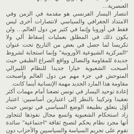
العنصرية…
انتصار اليسار الفرنسي هو مقدمة في الزمن وفي
الامتداد الجغرافي والسياسي لانتصارات أخرى ليس
فقط في أوروبا وإنما في كثير من دول العالم… ولن
يكون ذلك في المطلق بعمليات إسقاط آلي ولا
تكريسا لما حصل في بعض من التاريخ تحت عنوان
“المركزية الشيوعية الأوروبية” وإنما استجابة لشروط
جديدة للمقاومة والنضال وواقع الصراع الطبقي حيث
أصبحت الشعبوية خيارا جديدا للنظام الليبرالي
المتوحش في جزء مهم من دول العالم وأصبحت
مقاومة هذا المارد الجديد مهمة الإنسانية أينما كانت.
إعادة توحيد اليسار في تونس تضعنا أمام مهمات أكثر
تعقيدا وتركيبا بالنظر إلى اعتبارين أساسيين: اعتبار
أوّل يتعلق بطبيعة الوضع السياسي في تونس حيث
زاد استحكام الشعبوية واتسع مجال نفوذها لتتجاوز
أنها مجرد نظام يحكم لتصبح ثقافة “اجتماعية” سائدة
تقوم على تجريم السياسة والسياسيين والأحزاب دون