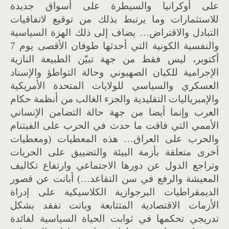
على أوكرانيا والسيطرة على أسواق جديدة
للاستثمارات وما يرتبط بذلك من توقيع لاتفاقيات
التبادل والاقتراض… يضاف إلى ذلك الهزة السياسية
والنفسية الكونية التي أحدثها طوفان الأقصى يوم 7
أكتوبر، ليس فقط من جهة تبيّن الطبيعة النازية
الإجرامية للكيان الصهيوني وحالة التواطؤ والإسناد
العسكري والسياسي للولايات المتحدة الأمريكية
والإمبرياليات التقليدية والجزء الغالب من أنظمة حكام
العرب وإنما أيضا من جهة حالة التضامن الإنساني
الأممي التي فاقت ما حدث في الحرب على الفيتنام
والحرب على العراق… هذه المعطيات (ومعطيات
أخرى متعلقة بأزمة البيئة والتضييق على الحريات
وتراجع الدول عن دورها الاجتماعي وارتفاع تكاليف
المعيشة والرفع في سن التقاعد…) أبانت عن قصور
الديمقراطيات البرجوازية الكلاسيكية على إدراة
الأزمات الاقتصادية المتتابعة وباتت تفقد بشكل
تدريجي تحكمها في ثوابت الحياة السياسية لفائدة