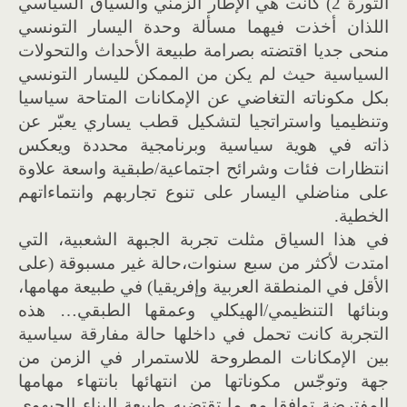
الثورة 2) كانت هي الإطار الزمني والسياق السياسي
اللذان أخذت فيهما مسألة وحدة اليسار التونسي
منحى جديا اقتضته بصرامة طبيعة الأحداث والتحولات
السياسية حيث لم يكن من الممكن لليسار التونسي
بكل مكوناته التغاضي عن الإمكانات المتاحة سياسيا
وتنظيميا واستراتجيا لتشكيل قطب يساري يعبّر عن
ذاته في هوية سياسية وبرنامجية محددة ويعكس
انتظارات فئات وشرائح اجتماعية/طبقية واسعة علاوة
على مناضلي اليسار على تنوع تجاربهم وانتماءاتهم
الخطية.
في هذا السياق مثلت تجربة الجبهة الشعبية، التي
امتدت لأكثر من سبع سنوات،حالة غير مسبوقة (على
الأقل في المنطقة العربية وإفريقيا) في طبيعة مهامها،
وبنائها التنظيمي/الهيكلي وعمقها الطبقي… هذه
التجربة كانت تحمل في داخلها حالة مفارقة سياسية
بين الإمكانات المطروحة للاستمرار في الزمن من
جهة وتوجّس مكوناتها من انتهائها بانتهاء مهامها
المفترضة توافقا مع ما تقتضيه طبيعة البناء الجبهوي