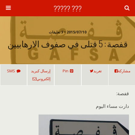
??? ?????
2015/07/10 • لا تعليقات
قفصة : 5 قتلى في صفوف الارهابيين
مشاركة
تغريد
Pin
إرسال كبريد
SMS
إلكتروني
قفصة:
دارت مساء اليوم