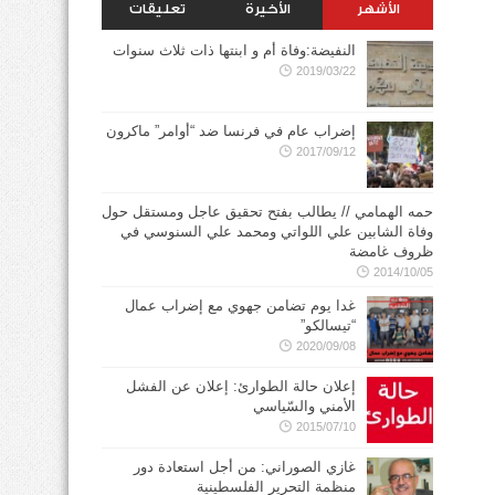
الأشهر
الأخيرة
تعليقات
النفيضة:وفاة أم و ابنتها ذات ثلاث سنوات
2019/03/22
إضراب عام في فرنسا ضد “أوامر” ماكرون
2017/09/12
حمه الهمامي // يطالب بفتح تحقيق عاجل ومستقل حول
وفاة الشابين علي اللواتي ومحمد علي السنوسي في
ظروف غامضة
2014/10/05
غدا يوم تضامن جهوي مع إضراب عمال
“تيسالكو”
2020/09/08
إعلان حالة الطوارئ: إعلان عن الفشل
الأمني والسّياسي
2015/07/10
غازي الصوراني: من أجل استعادة دور
منظمة التحرير الفلسطينية