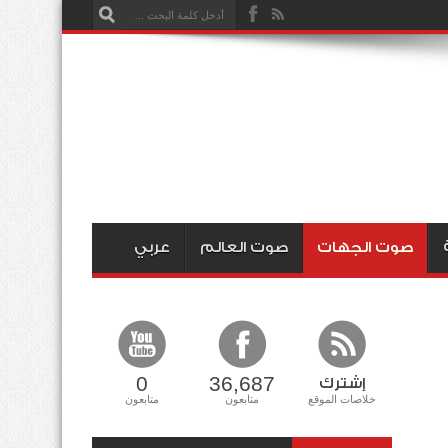
صوت الجهات
صوت العالم
عربي
0
36,687
إشترك
خلاصات الموقع
متابعون
متابعون