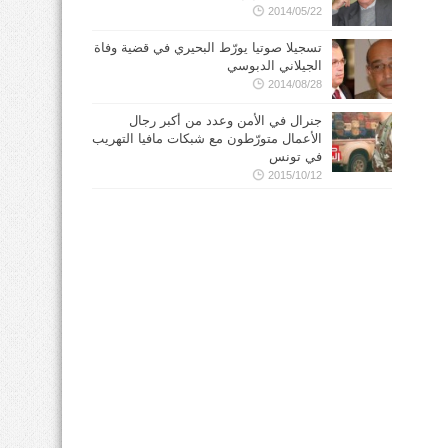
2014/05/22
تسجيلا صوتيا يورّط البحيري في قضية وفاة
الجيلاني الدبوسي
2014/08/28
جنرال في الأمن وعدد من أكبر رجال
الأعمال متورّطون مع شبكات مافيا التهريب
في تونس
2015/10/12