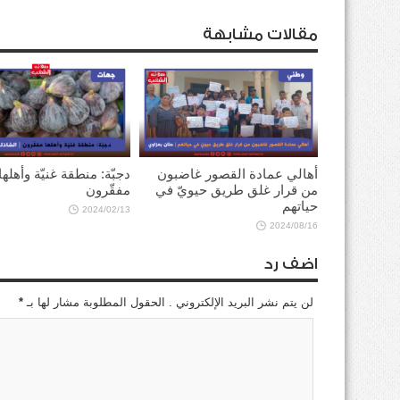
مقالات مشابهة
أهالي عمادة القصور غاضبون
دجبّة: منطقة غنيّة وأهلها
من قرار غلق طريق حيويّ في
مفقّرون
حياتهم
2024/02/13
2024/08/16
اضف رد
لن يتم نشر البريد الإلكتروني . الحقول المطلوبة مشار لها بـ
*