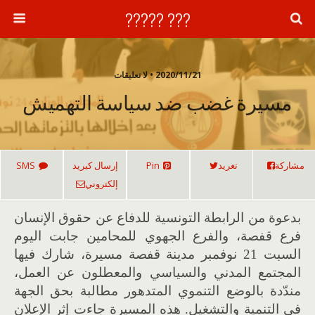
??? ?????
2020/11/21 • لا تعليقات
مسيرة غضب ضد سياسة التهميش
مشاركة
تغريد
Pin
إرسال كبريد
SMS
إلكتروني
بدعوة من الرابطة التونسية للدفاع عن حقوق الإنسان
فرع قفصة، والفرع الجهوي للمحامين جابت اليوم
السبت 21 نوفمبر مدينة قفصة مسيرة، شارك فيها
المجتمع المدني والسياسي والمعطلون عن العمل،
مندّدة بالوضع التنموي المتدهور مطالبة بحق الجهة
في التنمية والتشغيل. هذه المسيرة جاءت إثر الإعلان