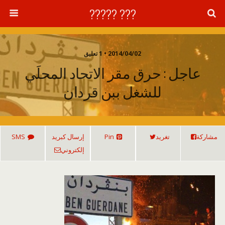
??? ?????
2014/04/02 • 1 تعليق
عاجل : حرق مقر الاتحاد المحلَي
للشغل ببن قردان
مشاركة
تغريد
Pin
إرسال كبريد
SMS
إلكتروني