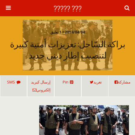
??? ?????
2014/04/04 • 1 تعليق
براكة السّاحل: تعزيزات أمنية كبيرة
لتنصيب إطار ديني جديد
مشاركة
تغريد
Pin
إرسال كبريد
SMS
إلكتروني