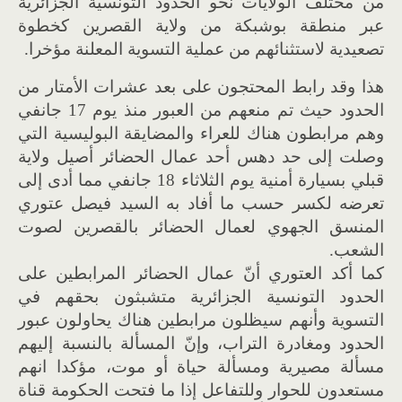
من مختلف الولايات نحو الحدود التونسية الجزائرية
عبر منطقة بوشبكة من ولاية القصرين كخطوة
تصعيدية لاستثنائهم من عملية التسوية المعلنة مؤخرا.
هذا وقد رابط المحتجون على بعد عشرات الأمتار من
الحدود حيث تم منعهم من العبور منذ يوم 17 جانفي
وهم مرابطون هناك للعراء والمضايقة البوليسية التي
وصلت إلى حد دهس أحد عمال الحضائر أصيل ولاية
قبلي بسيارة أمنية يوم الثلاثاء 18 جانفي مما أدى إلى
تعرضه لكسر حسب ما أفاد به السيد فيصل عتوري
المنسق الجهوي لعمال الحضائر بالقصرين لصوت
الشعب.
كما أكد العتوري أنّ عمال الحضائر المرابطين على
الحدود التونسية الجزائرية متشبثون بحقهم في
التسوية وأنهم سيظلون مرابطين هناك يحاولون عبور
الحدود ومغادرة التراب، وإنّ المسألة بالنسبة إليهم
مسألة مصيرية ومسألة حياة أو موت، مؤكدا انهم
مستعدون للحوار وللتفاعل إذا ما فتحت الحكومة قناة