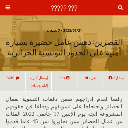
??? ?????
2022/01/21 • لا تعليقات
القصرين: دهس عامل حضيرة بسيارة
أمنية على الحدود التونسية الجزائرية
مشاركة
تغريد
Pin
إرسال كبريد
SMS
إلكتروني
رفضا لعدم إدراجهم ضمن دفعات التسوية لعمال
الحضائر واحتجاجا على تسويفهم ودفاعا عن حقوقهم
المشروعة اتجه يوم الإثنين 17 جانفي 2022 المئات
من عمال الحضائر ممن تجاوزوا سن 45 عاما قدموا