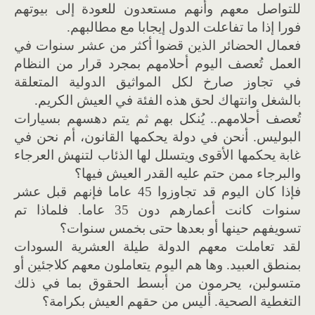
للتواصل معهم وأنهم مستعدون للعودة إلى بيوتهم
فورا إذا ما تفاعلت الدول إيجابا مع مطالبهم.
فعمال الحضائر الذين قضوا أكثر من عشر سنوات في
العمل تُعصف اليوم أحلامهم بمجرد قرار من النظام
في تجاوز صارخ لكل المواثيق الدولية المتعلقة
بالشغل وانتهاك لحق هذه الفئة في العيش الكريم.
تُعصف أحلامهم.. يُنكل بهم ثم يتم دهسهم بسيارات
البوليس. أنحن في دولة يحكمها القانون، أم نحن في
غابة يحكمها الأقوى ويتسلل لها الذئاب لتنهش العرجاء
والبرجاء ممن حتم عليه القدر العيش فيها؟
فإذا كان اليوم قد تجاوزوا 45 عاما فإنهم قبل عشر
سنوات كانت أعمارهم دون 35 عاما. فلماذا تم
تسويفهم حينها أو بعدها حتى بخمس سنوات؟
لقد تعاملت معهم الدولة طيلة العشرية السودات
بمنطق العبيد. وها هم اليوم يتعاملون معهم كلاجئين أو
متسولبن، يحرمون من أبسط الحقوق بما في ذلك
التغطية الصحية. أليس من حقهم العيش بكرامة؟