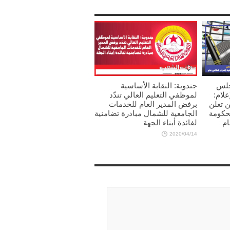
جلس
جندوبة: النقابة الأساسية
علام:
لموظفي التعليم العالي تندّد
ين تعلن
برفض المدير العام للخدمات
لحكومة
الجامعية للشمال مبادرة تضامنية
ام
لفائدة أبناء الجهة
2020/04/14