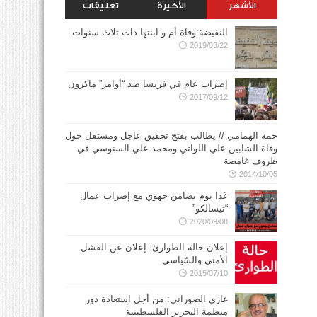
الأشهر
الأخيرة
تعليقات
النفيضة:وفاة أم و ابنتها ذات ثلاث سنوات
2019/03/22
إضراب عام في فرنسا ضد “أوامر” ماكرون
2017/09/12
حمه الهمامي // يطالب بفتح تحقيق عاجل ومستقل حول
وفاة الشابين علي اللواتي ومحمد علي السنوسي في
ظروف غامضة
2014/10/05
غدا يوم تضامن جهوي مع إضراب عمال
“تيسالكو”
2020/09/08
إعلان حالة الطوارئ: إعلان عن الفشل
الأمني والسّياسي
2015/07/10
غازي الصوراني: من أجل استعادة دور
منظمة التحرير الفلسطينية