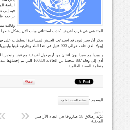
التابعة ل
فيه إلى ض
تراجعه عل
وقالت منظم
المتفشي في غرب أفريقيا “حدث استثنائي وبات الآن يشكل خطرا ص
يذكر أنّ
سيراليون
قد استدعت الجيش لمساعدة السلطات على فرض
إيبولا
الذي خلف حوالى 900 قتيل في هذا البلد وجارتيه غينيا وليبيريا، وبات وباء يهدد بالانتشار عالميا.
وليبيريا مع سيراليون اثنتان من أربع دول أفريقية مع غينيا ونيجيريا
أدى إلى وفاة 887 شخصا من الحالات 
منظمة الصحة العالمية.
الوسوم :
منظمة الصحة العالمية
السابق:
غزّة: إطلاق 18 صاروخا في اتجاه الأراضي
المحتلّة