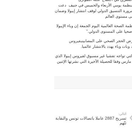
لمنظمة يومي الأربعاء والخميس في جنيف دعت
رورة التنسيق الدولي لوقف انتشار إيبولا وضمان
ى مستوى العالم
ة الصحة العالمية اليوم الجمعة إن وباء الإيبولا
حيا على المستوى الدولي.”
 الحجر الصحي على المصابين
بفيروس
 التي تواجه تفشيا غير مسبوق لفيروس إيبولا الذي
الـ1603 التي تم إحصاؤها منذ مارس وفقا للحصيلة الأخيرة التي نشرتها الإثنين
التالي:
تسريح 2887 عاملا باتصالات تونس والنقابة
تتّهم