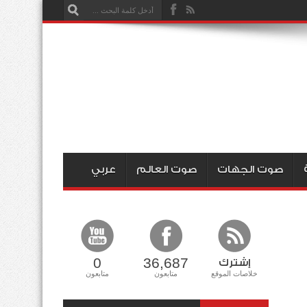
صوت الجهات
صوت العالم
عربي
0
36,687
إشترك
خلاصات الموقع
متابعون
متابعون