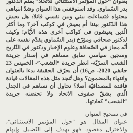
بعنوان “حول المؤتمر الاستثنائي للاتحاد” بقلم الدّكتور
بدر السّماوي. وقد استوقفني هذا العنوان وشدّ انتباهي
محتواه فتساءلت بيني وبين نفسي قائلا: هل يعيش
هذا الدّكتور بيننا أم يعيش في كوكب آخر؟ وما أكثر
الّذين يعيشون في كواكب أخرى هذه الأيّام! وكيف
لدكتور صحافي ومؤرّخ (بدر السّماوي يقدّم نفسه على
أنّه مجاز في الصّحافة وعلوم الإخبار ودكتور في التّاريخ
وسجين سياسي سابق مساهم في إصدار جريدة
الشعب السرّيّة- انظر جريدة “الشعب”- الخميس 23
جانفي 2020- ص16) أن يحرّف الحقيقة بدءا بالعنوان
وانتهاء بالمضمون؟ وهل تُنجد مثل هذه المقالات قيادة
فاقدة للمصداقيّة أصلا؟ نحاول أن نساهم في الجدل
الّذي يشقّ صفوف الاتحاد ولا تحتضنه جريدة
“الشعب” كعادتها.
في تصحيح العنوان
عنوان المقال هو “حول المؤتمر الاستثنائي”،
والاختزال مقصود. فهو يهدف إلى التّضليل وإيهام