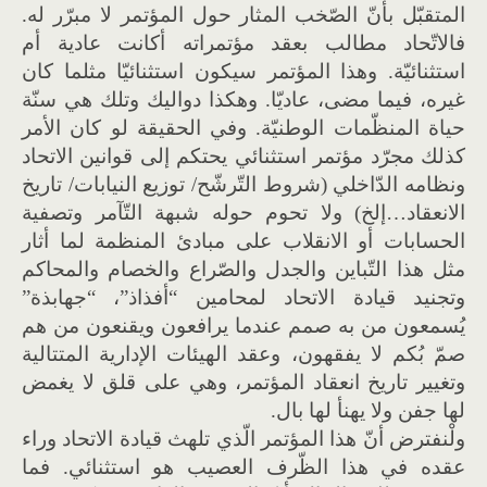
المتقبّل بأنّ الصّخب المثار حول المؤتمر لا مبرّر له.
فالاتّحاد مطالب بعقد مؤتمراته أكانت عادية أم
استثنائيّة. وهذا المؤتمر سيكون استثنائيّا مثلما كان
غيره، فيما مضى، عاديّا. وهكذا دواليك وتلك هي سنّة
حياة المنظّمات الوطنيّة. وفي الحقيقة لو كان الأمر
كذلك مجرّد مؤتمر استثنائي يحتكم إلى قوانين الاتحاد
ونظامه الدّاخلي (شروط التّرشّح/ توزيع النيابات/ تاريخ
الانعقاد…إلخ) ولا تحوم حوله شبهة التّآمر وتصفية
الحسابات أو الانقلاب على مبادئ المنظمة لما أثار
مثل هذا التّباين والجدل والصّراع والخصام والمحاكم
وتجنيد قيادة الاتحاد لمحامين “أفذاذ”، “جهابذة”
يُسمعون من به صمم عندما يرافعون ويقنعون من هم
صمّ بُكم لا يفقهون، وعقد الهيئات الإدارية المتتالية
وتغيير تاريخ انعقاد المؤتمر، وهي على قلق لا يغمض
لها جفن ولا يهنأ لها بال.
ولْنفترض أنّ هذا المؤتمر الّذي تلهث قيادة الاتحاد وراء
عقده في هذا الظّرف العصيب هو استثنائي. فما