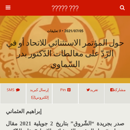
??? ?????
2021/07/05 • لا تعليقات
حول المؤتمر الاستثنائي للاتحاد أو في
الرّدّ على مغالطات الدّكتور بدر
السّماوي
مشاركة
تغريد
Pin
إرسال كبريد
SMS
إلكتروني
إبراهيم العثماني
صدر بجريدة “الشّروق” بتاريخ 2 جويلية 2021 مقال