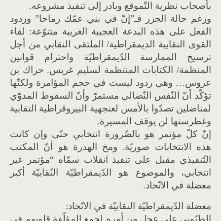
بأصحاب نظرية التّموقع وبادر إلى تنفيذ مشروعه.
ورغم حالة الجزر فـ”إنّ في بني عمّك رماحا” وردود
الفعل على هذه البدعة العجيبة الغريبة متنوّعة: لقاء
القوى النقابية الديمقراطية/ الملتقى النقابي من أجل
ترسيخ الممارسة الدّيمقراطيّة واحترام قوانين
المنظمة/ الكتابات المنتظمة لسليم غريس. حراك بن
عروس… وهي ردود ليست في حجم المؤامرة ولكنّها
تؤكّد أنّ النّفس النّضالي مستمرّ وأنّ السقوط المدوّي
لمناضلين تصدّوا بالأمس لعنجهية البيروقراطية النقابية
وغطرستها لن يوقف المسيرة.
إنّ كلّ مؤتمر هو بالضّرورة انتخابي حتّى وإن كانت
هذه الانتخابات صوريّة. ومخ الهدرة هو أنّ المكتب
التّنفيذي مقبل على تنفيذ انقلاب سمّاه “مؤتمر غير
انتخابي، والموضوع هو الدّيمقراطيّة النّقابيّة أكبر
معضلة في الاتّحاد.
معضلة الدّيمقراطيّة النقابيّة في الاتّحاد:
الطبّوبي على عجل من أمره لجمع المؤلّفة قلوبهم في