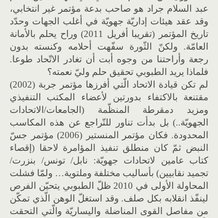
عبد السلام جراد هو صاحب بدعة مؤتمر غير انتخابي،
وقد عقد هيئات إداريّة جهويّة في أغلب الجهات وحدّد
تاريخ المؤتمر (تقريبا أفريل 2011) وراح يحلم بالأمانة
العامّة. ولكنّ الثّورة سفّهت أحلامه وكنسته بدون
رجعة وأراحتنا من وجوه أبت أن تغادر الاتّحاد طوعا.
فلماذا يريد الطبوبي تحقيق حلم وليّ نعمته؟
لم تكن قيادة الاتحاد الّتي أفرزها مؤتمر جربة (2002)
مقتنعة بالاكتفاء بدورتين لأعضاء المكتب التنفيذي
ومزيد دمقرطة المنظّمة (الجامعات/الاتحادات
الجهويّة..) بل بدأت تناور للتّراجع عن هذه المكاسب
المحدودة. فكان مؤتمر المنستير (2006) مؤتمر جسّ
النبض ثمّ كان منطلق تنفيذ المؤامرة لاحقا (إقصاء
كتاب عامين لاتحادات جهويّة: نابل/ تونس/ بنزرت/
تجميد نقابيين) بأساليب مختلفة وملتوية… ولمّا فشلت
المحاولة الأولى في 2010 ظلّ الطبوبي يتحيّن الفرص
لينفّذ انقلابه بكل صلف. وقد استغلّ الوهن الّذي تمكّن
من مفاصل القوى المناضلة واليساريّة والّتي التحقت