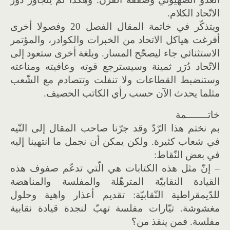
الاتّحاد الكلام.
ويتذكّر في خاتمة المقال الفصل 20 وفصولا أخرى
أفرغت هياكل الاتحاد من الخبرات والكوادر، والمؤتمر
الاستثنائي جاء ليصحّح المسار. وبلغة أخرى ستعود إلى
الاتّحاد دُرَر ثمينة وسيسترجع قوته وعافيته ومناعته
وستنضبط القطاعات ولا تنفلت وتتصادم مع الشّعب
مثلما يحدث الآن حسب رأي الكاتب الحصيف.
خاتـــــــمة
بم نختم هذا الرّدّ وقد جرّنا صاحب المقال إلى التّيه
في شعاب كثيرة. ولكن يمكن أن نجمل ما انتهينا إليه
في بعض النّقاط:
– إنّ مثل هذه الكتابات هي الّتي تدعّم صفوف هذه
القيادة النقابيّة المترهّلة والمفلسة والمناهضة
للدّيمقراطية النّقابيّة: تقديم أعذار واهية وحلول
مغشوشة. تيّارات مفلسة تهبّ لنجدة قيادة نقابية
مفلسة. فمن ينقذ من؟