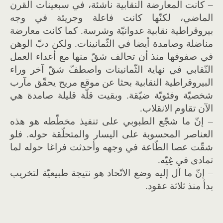
– كانت المعارضة النقابية ناشئة، في سبعينات القرن
الماضي، لكنّها كانت فاعلة وجريئة في وجه
بيروقراطية نقابية عدوانيّة وشرسة. كما كانت معارضة
مناضلة وصامدة أيضا في الثّمانينات. ولكن دبّ الوهن
في صفوفها منذ أن تحالف شقّ منها مع أعداء العمل
النّقابي في نهاية الثّمانينات واصطفّ شقّ آخر وراء
البيروقراطية النقابية بحثا عن موقع مريح يحقّق مآرب
شخصيّة وفئويّة ضيّقة. وبقيت قلّة قليلة صامدة هي
الآن تقاوم الانقلاب.
– إنّ ما شجّع الطبوبي على تنفيذ مخطّطه هو هذه
العناصر المحسوبة على اليسار والمتحلّقة حوله. فلو
شقّت عصا الطّاعة في وجهه وأحدثت فراغا حوله لما
تمادى في غِيّه.
– إنّ ما آل إليه وضع الاتّحاد هو نتيجة طبيعيّة لتخريب
بدأ منذ ثلاثة عقود.