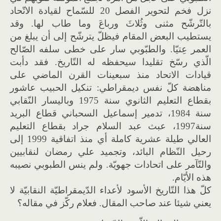
نزل فخم لتحوير الفصل 20 للسّماح لقيادة الاتّحاد
بالتّرشّح مثنى وثُلاثَ ورباعَ وما طاب لها. وقد
يستطيب البعض المقام فيظلّ يترشّح إلى أن يبلغ من
العمر عِتيّا. والطبّوبي سار على خطى سلفه الصّالح
الّذي رسّخ تقليدا سيحفظه له التّاريخ. فقد دأبت
قيادات الاتحاد منذ سبعينات القرن الماضي على
مناهضة كلّ نفس ديمقراطي: تنكيل الحبيب عاشور
بقطاع التعليم الثانوي سنة 1975 وباليسار النّقابي
سنة 1984، تدمير إسماعيل السحباني قطاع البريد
سنة1997، عبث عبد السلام جراد بقطاع التعليم
العالي طيلة عشرية كاملة أي منذ اتفاقية 1999 إلى
رحيل النّظام البائد، وتجميد علي رمضان لنقابيين
والتّآمر على اتحادات جهويّة. ولم ينس الطبوبي نصيبه
هذه الأيّام.
كلّ هذا التّاريخ الأسود لأعداء الدّيمقراطيّة النقابيّة لا
يعني شيئا عند صاحب المقال. فعلام ركّز في مقاله؟