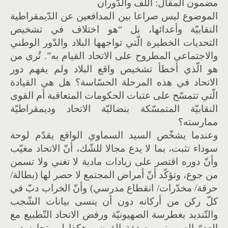
مضمون المقال: اللّف والدّوران
الموضوع ليس صراعا بين المدافعين عن الدّيمقراطية
النقابيّة وأعدائها، بل “هو اختلاف في تشخيص
التحديات الخطيرة الّتي تواجهها البلاد والدّور الوطني
والاجتماعي المطروح على الاتحاد القيام به”. تُرى من
هو الّذي أخطأ تشخيص واقع البلاد ولم يفهم دور
الاتحاد في هذه المرحلة الحسّاسة؟ هل هي القيادة
الّتي تتمسّح على عتبات الحكومات المتعاقبة أم القوى
النقابيّة المتمسّكة بنضاليّة الاتحاد وديمقراطيّة
ممارسته؟
وعندما يشخّص السيد السماوي الواقع يقدّم لوحة
سوداء تثبت، بما لا يدع مجالا للشّك، أنّ الاتحاد مغيّب
وأنّ دوره اقتصر على زيادات مادية لا تغني ولا تسمن
من جوع، وتؤكّد أنّ أمراض المجتمع لا حصر لها (بطالة/
حرقة/ مخدّرات/ انقطاع مدرسي) وأنّ الخراب دبّ في
كلّ ركن من أركانه دون أن ينسى بيانات الشّجب
والتّنديد بغطرسة الصهيونيّة ورفض الاتحاد التّطبيع مع
العدوّ الصهيوني وصفقة القرن. وهكذا لم يتجاوز دور