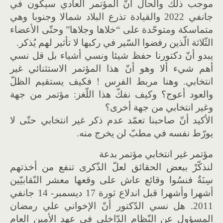
موجب ذلك والحال أنّ المؤتمر العادي سيكون في
جانفي 2022 والقيادة تذرع البلاد شمالا وجنوبا وهي
متماسكة ومتوحّدة على “خلاها وجلاها” وحتّى الأعضاء
الثّلاثة الّذين رفضوا السّير في ركبها لا تأثير لهم يُذكر.
يبدو أنّ دكتورنا حفظ شيئا ونسي أشياء بل قل نسي
أهم شيء ألا وهو أنّ هذا المؤتمر الاستثنائي غير
انتخابي. وهنا مربط الفرس ! فكيف يستقيم الظلّ
والعود أعوج؟ وكيف نفكّ هذا اللّغز: مؤتمر من جهة
وغير انتخابي من جهة أخرى؟
الأكيد أنّ صاحبنا تعمّد عدم ذكر غير انتخابي حتّى لا
يورّط نفسه في مطبّ لن يخرج منه.
مؤتمر غير انتخابي مؤتمر بدعة
لنذكّرْ ببعض الحقائق لعلّ الذّكرى تنفع من أخذتهم
سِنَةٌ فنسُوا وقائع عاش على وقعها معشر النّقابيّين
أشهرا وأشهرا قبل اندلاع ثورة 17 ديسمبر- 14 جانفي
2011. هل نسي الدّكتور أنّ الإخواني علي رمضان
المسؤول عن النّظام الدّاخلي في عهد الأمين العام