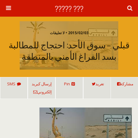
??? ?????
2015/02/03 • لا تعليقات
قبلي – سوق الأحد: احتجاج للمطالبة
بسد الفراغ الأمني بالمنطقة
مشاركة
تغريد
Pin
إرسال كبريد
SMS
إلكتروني