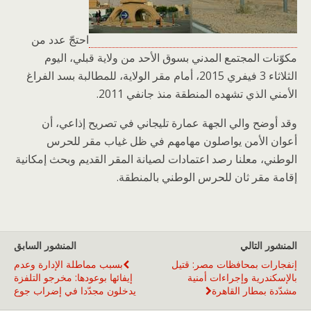
احتجّ عدد من
مكوّنات المجتمع المدني بسوق الأحد من ولاية قبلي، اليوم
الثلاثاء 3 فيفري 2015، أمام مقر الولاية، للمطالبة بسد الفراغ
الأمني الذي تشهده المنطقة منذ جانفي 2011.
وقد أوضح والي الجهة عمارة تليجاني في تصريح إذاعي، أن
أعوان الأمن يواصلون مهامهم في ظل غياب مقر للحرس
الوطني، معلنا رصد اعتمادات لصيانة المقر القديم وبحث إمكانية
إقامة مقر ثان للحرس الوطني بالمنطقة.
المنشور التالي
المنشور السابق
إنفجارات بمحافظات مصر: قتيل
بسبب مماطلة الإدارة وعدم
بالإسكندرية وإجراءات أمنية
إيفائها بوعودها: مخرجو التلفزة
مشدّدة بمطار القاهرة
يدخلون مجدّدا في إضراب جوع