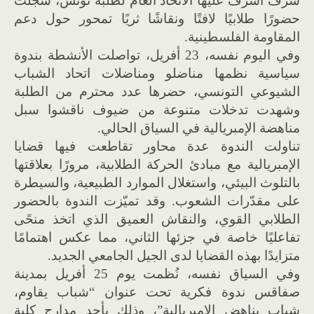
شرف أشرف عليها الاتحاد العام لطلبة تونس، سجلت
حضورًا طلابيًا لافتًا ونقاشًا ثريًا تمحور حول دعم
المقاومة الفلسطينية.
وفي اليوم نفسه، 23 أفريل، تواصلت الأنشطة بندوة
سياسية نظمها مناضلو ومناضلات اتحاد الشباب
الشيوعي التونسي، حضرها عدد محترم من الطلبة
وشهدت تدخلات متنوعة من ضيوف ناقشوا سبل
مناهضة الإمبريالية في السياق الحالي.
تناولت الندوة عدة محاور تقاطعت فيها قضايا
الإمبريالية مع مبادئ الحركة الطلابية، مرورًا بعلاقتها
بالتلوث البيئي، واستغلال الموارد الطبيعية، والسيطرة
على مقدّرات الشعوب. وقد تميّزت الندوة بالحضور
الطلابي القوي، والنقاش العميق الذي اتخذ منحًى
تفاعليًا خاصة في جزئها الثاني، مما عكس اهتمامًا
متزايدًا بهذه القضايا لدى الجيل الجامعي الجديد.
وفي السياق نفسه، نُظمت يوم 25 أفريل بمدينة
صفاقس ندوة فكرية تحت عنوان “شباب يقاوم،
شباب يناهض الإمبريالية”، وذلك بأحد مدارج كلية