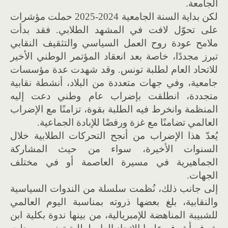
الجامعة.
لكن بداية السنة الجامعية 2024-2025 حملت مؤشرات
على تحوّل لافت في المشهد الطلابي. فقد بدأت
ملامح عودة روح العمل السياسي والتثقيف النقابي
تبرز مجددًا، خاصة بعد انعقاد المؤتمر الوطني الأخير
للاتحاد العام لطلبة تونس. وقد شهدت عدة مؤسسات
جامعية، وفي جهات متعددة من البلاد، أنشطة نقابية
متجددة، انطلقت بإضراب عام وطني دعت إليه
المنظمة وانخرط فيه الطلبة بقوة، تزامنًا مع الإضراب
العالمي تضامنًا مع غزة ورفضًا للإبادة الجماعية.
يُعدّ هذا الإضراب من أنجح التحركات الطلابية خلال
السنوات الأخيرة، سواء من حيث المشاركة
الجماهيرية في مسيرة العاصمة أو في مختلف
الجهات.
إلى جانب ذلك، نُظمت سلسلة من الندوات السياسية
والنقابية، بلغ بعضها ذروته بمناسبة اليوم العالمي
للشبيبة المناهضة للإمبريالية، من بينها ندوة بكلية ابن