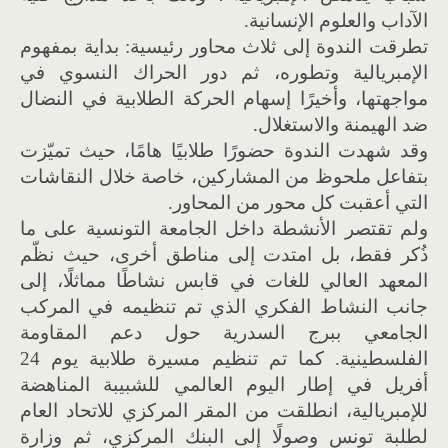
الآداب والعلوم الإنسانية.
تطرقت الندوة إلى ثلاث محاور رئيسية: بداية بمفهوم
الإمبريالية وتطوره، ثم دور الحراك النسوي في
مواجهتها، وأخيرًا إسهام الحركة الطلابية في النضال
ضد الهيمنة والاستغلال.
وقد شهدت الندوة حضورًا طلابيًا هامًا، حيث تميّزت
بتفاعل ملحوظ من المشاركين، خاصة خلال النقاشات
التي أعقبت كل محور من المحاور.
ولم تقتصر الأنشطة داخل الجامعة التونسية على ما
ذُكر فقط، بل امتدت إلى مناطق أخرى، حيث نظّم
المعهد العالي للغات في قابس نشاطًا مماثلًا، إلى
جانب النشاط الفكري الذي تم تنظيمه في المركب
الجامعي ببرج السدرية حول دعم المقاومة
الفلسطينية. كما تم تنظيم مسيرة طلابية يوم 24
أفريل في إطار اليوم العالمي للشبيبة المناهضة
للإمبريالية، انطلقت من المقر المركزي للاتحاد العام
لطلبة تونس وصولًا إلى البنك المركزي، ثم وزارة