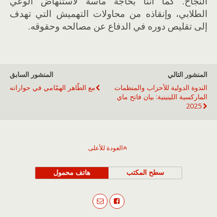
النجاح. كما أننا بحاجة ماسة لاستنهاض الوعي
الطلابي، وإنقاذه من محاولات التهميش التي تهدف
إلى تقليص دوره في الدفاع عن مصالحه وحقوقه.
المنشور التالي
المنشور السابق
الندوة الدولية للأحزاب والمنظمات
مع الطّاهر الهمّامي في حواراته
الماركسية اللينينية: بيان فاتح ماي
2025
العودة للأعلى
سطح المكتب
هاتف محمول