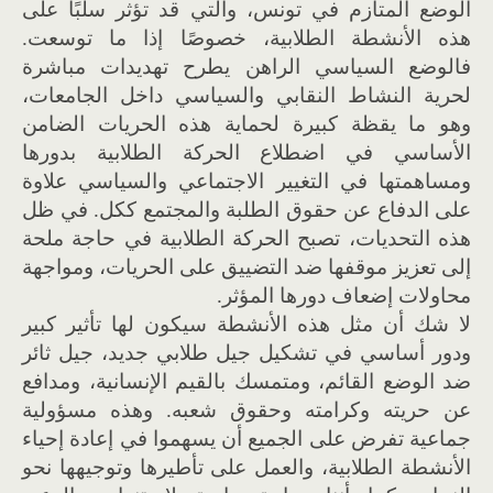
الوضع المتأزم في تونس، والتي قد تؤثر سلبًا على
هذه الأنشطة الطلابية، خصوصًا إذا ما توسعت.
فالوضع السياسي الراهن يطرح تهديدات مباشرة
لحرية النشاط النقابي والسياسي داخل الجامعات،
وهو ما يقظة كبيرة لحماية هذه الحريات الضامن
الأساسي في اضطلاع الحركة الطلابية بدورها
ومساهمتها في التغيير الاجتماعي والسياسي علاوة
على الدفاع عن حقوق الطلبة والمجتمع ككل. في ظل
هذه التحديات، تصبح الحركة الطلابية في حاجة ملحة
إلى تعزيز موقفها ضد التضييق على الحريات، ومواجهة
محاولات إضعاف دورها المؤثر.
لا شك أن مثل هذه الأنشطة سيكون لها تأثير كبير
ودور أساسي في تشكيل جيل طلابي جديد، جيل ثائر
ضد الوضع القائم، ومتمسك بالقيم الإنسانية، ومدافع
عن حريته وكرامته وحقوق شعبه. وهذه مسؤولية
جماعية تفرض على الجميع أن يسهموا في إعادة إحياء
الأنشطة الطلابية، والعمل على تأطيرها وتوجيهها نحو