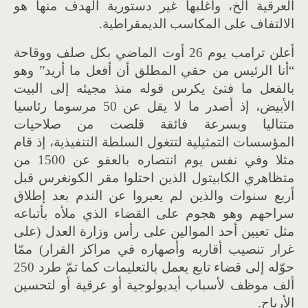
العرقية الخ، وأغلبها غير دستورية الهدف منها هو
الالتفاف على المكاسب الديمقراطية.
أعلن ترامب يوم 26 أوت الماضي بكل صلف ووقاحة
“أنا الرئيس من حقي المطلق أن أفعل ما أريد” وهو
بالفعل ما فتئ يكرس قوله منذ مجيئه إلى البيت
الأبيض، إذ أصدر ما لا يقل عن 50 مرسوما رئاسيا
متتاليا وبسرعة فائقة قلصت من صلاحيات
المؤسسات التمثيلية لتتغول السلطة التنفيذية، إذ قام
مثلا وفي نفس يوم انتصاره بالعفو عن 1500 من
متظاهري الكابيتول الذين احتلوا مقر الكونغرس قبل
أربع سنوات والذين لم يعبروا عن الندم بعد إطلاق
سراحهم وهو هجوم على القضاء الذي ملأه بأتباعه
مثل تعيين أحد الموالين على رأس وزارة العدل (على
غرار تنصيب أقاربه وأصهاره في مراكز القرار) ممّا
حوّله إلى قضاء تابع يعمل بالتعليمات كما تمّ طرد 250
ألف موظف لأسباب أيديولوجية أو عرقية أو لتحسين
الأرباح.