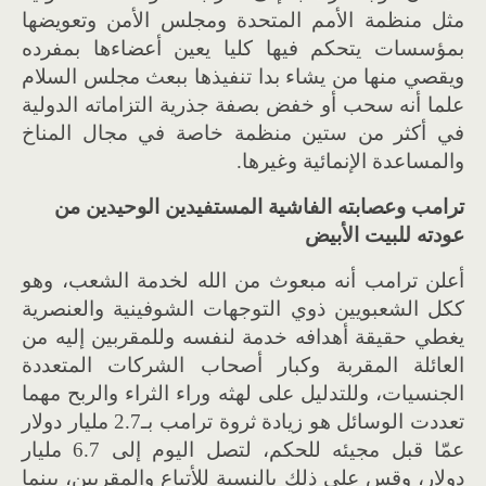
مثل منظمة الأمم المتحدة ومجلس الأمن وتعويضها
بمؤسسات يتحكم فيها كليا يعين أعضاءها بمفرده
ويقصي منها من يشاء بدا تنفيذها ببعث مجلس السلام
علما أنه سحب أو خفض بصفة جذرية التزاماته الدولية
في أكثر من ستين منظمة خاصة في مجال المناخ
والمساعدة الإنمائية وغيرها.
ترامب وعصابته الفاشية المستفيدين الوحيدين من
عودته للبيت الأبيض
أعلن ترامب أنه مبعوث من الله لخدمة الشعب، وهو
ككل الشعبويين ذوي التوجهات الشوفينية والعنصرية
يغطي حقيقة أهدافه خدمة لنفسه وللمقربين إليه من
العائلة المقربة وكبار أصحاب الشركات المتعددة
الجنسيات، وللتدليل على لهثه وراء الثراء والربح مهما
تعددت الوسائل هو زيادة ثروة ترامب بـ2.7 مليار دولار
عمّا قبل مجيئه للحكم، لتصل اليوم إلى 6.7 مليار
دولار، وقس على ذلك بالنسبة للأتباع والمقربين، بينما