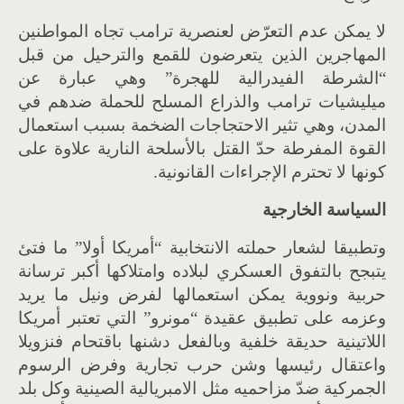
لا يمكن عدم التعرّض لعنصرية ترامب تجاه المواطنين
المهاجرين الذين يتعرضون للقمع والترحيل من قبل
“الشرطة الفيدرالية للهجرة” وهي عبارة عن
ميليشيات ترامب والذراع المسلح للحملة ضدهم في
المدن، وهي تثير الاحتجاجات الضخمة بسبب استعمال
القوة المفرطة حدّ القتل بالأسلحة النارية علاوة على
كونها لا تحترم الإجراءات القانونية.
السياسة الخارجية
وتطبيقا لشعار حملته الانتخابية “أمريكا أولا” ما فتئ
يتبجح بالتفوق العسكري لبلاده وامتلاكها أكبر ترسانة
حربية ونووية يمكن استعمالها لفرض ونيل ما يريد
وعزمه على تطبيق عقيدة “مونرو” التي تعتبر أمريكا
اللاتينية حديقة خلفية وبالفعل دشنها باقتحام فنزويلا
واعتقال رئيسها وشن حرب تجارية وفرض الرسوم
الجمركية ضدّ مزاحميه مثل الامبريالية الصينية وكل بلد