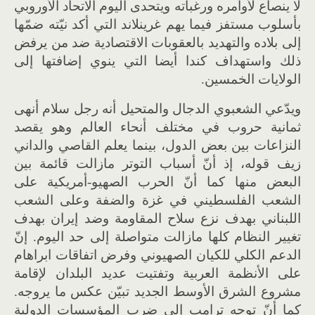
لا ينصاع لأوامره ورغباته ويتحدى اليوم الاتحاد الأوروبي
بأسلوب مستفز فيما يهم غرينلاند التي أكد نيّته ضمّها
إلى بلاده والتهديد بالعقوبات الاقتصادية ضد من يرفض
ذلك واستهداف كندا أيضا التي ينوي إضافتها إلى
الولايات الخمسين.
ويدّعي الشعبوي الدجال والمتحيل أنه رجل سلام أنهى
ثمانية حروب في مختلف أنحاء العالم وهو يقصد
النزاعات بين بعض الدول، بينما يعلم القاصي والداني
زيف قوله، إذ أنّ أسباب التوتر مازالت قائمة بين
البعض منها كما أنّ الحرب الصهيو-أمريكية على
الشعب الفلسطيني في غزة والضفة وعلى الشعب
اللبناني بهدف نزع سلاح المقاومة وضد إيران بهدف
تغيير النظام كلها مازالت متواصلة إلى حد اليوم. إنّ
الدعم الكلي للكيان الصهيوني وفرض اتفاقات ابراهام
على الأنظمة العربية وتفتيت عديد البلدان لإقامة
مشروع الشرق الأوسط الجديد تبيّن عكس ما يروجه.
كما أنّ توجه ترامب إلى ضرب المؤسسات الدولية