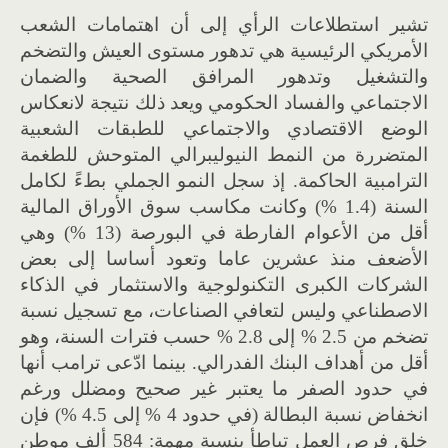
تشير استطلاعات الرأي إلى أن اهتمامات الشعب
الأمريكي الرئيسية هي تدهور مستوى العيش والتضخم
والتشغيل وتدهور المرافق الصحية والضمان
الاجتماعي والفساد الحكومي ويعد ذلك نتيجة لانعكاس
الوضع الاقتصادي والاجتماعي للطبقات الشعبية
المتضررة من النمط النيوليبرالي المتوحش للطغمة
الترامبية الحاكمة. إذ سجل النمو الجملي بطءً لكامل
السنة (1.4 %) وكانت مكاسب سوق الأوراق المالية
أقل من الأعوام الفارطة في البورصة (13 %) وهي
الأضعف منذ عشرين عاما وتعود أساسا إلى بعض
الشركات الكبرى التكنولوجية والاستثمار في الذكاء
الاصطناعي وليس لتعافي الصناعات، مع تسجيل نسبة
تضخم من 2.5 % إلى 2.8 % حسب فترات السنة، وهو
أقل من أهداف البنك الفدرالي. بينما ادّعى ترامب أنها
في حدود الصفر ما يعتبر غير صحيح ومضلل ورغم
انخفاض نسبة البطالة (في حدود 4 % إلى 4.5 %) فإن
خلق فرص العمل تباطأ بنسبة مهمة: 584 ألف موطن