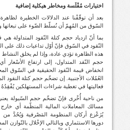
اختيارات مُفْلَسة ومخاطر هيكلية إضافية
بعد أن توقّفْنا عند الدلالات الخطيرة لظاهرة 
السّوق من المُهِمّ أن نُسلّط الضّوء على تبعاتها و
بما أنّ ازدياد حجم كتلة النّقود المتداولة هي
النّقود في السّوق فإنّ أوّل تداعيات ذلك على ا
هذه الظاهرة تؤدي عادة، وإذا لم يخلق النشاط ال
حجم النّقد المتداول، إلى ارتفاع الأسْعار أ
انخفاض قيمة النّقود الحقيقية في السّوق الم
العُمُلات الأجنبية
.
إن تضخّم حجم كتلة النقود المت
فعاليتها في تغطية شراءات المستهلكين يُفْقِدُهُ 
من ناحية أُخْرى فإنّ تضخّم حجم السّيولة يعني ه
مسالك المعاملات المالية المنظّمة أي خارج 
يُزَعْزع أركان المنظومة المَصْرفية وَيُحُدَّ م
دورها الاستثماري وبالتالي الإخْلال بالتّوازن 