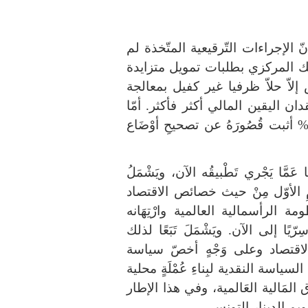
 الإجراءات التّرقيعية المتّخذة لم
نك المركزي بطلبات تمويل متزايدة
إلاّ حلاّ ظرفيا غير كفيل بمعالجة
ن اليقين المالي أكثر فأكثر
.
أمّا
أثبت قُصُورَهُ عن تصحيحِ أوْضَاع
َا يَجْري تَطْبيقُه الآن، ويَشْمَلُ
امِ الأوّل مِنْ حيث خصائص الاقتصاد
مة الرأسمالية العالمية وارْتِهَانه
ِرّيًا إلى الآن
.
ويَشْمَلَ تَبَعًا لذلك
الاقتصاد وعلى وَجْهٍ أخصّ سياسة
ا السياسة النقدية لبِناءِ عُمْلَةٍ محلية
 المَالية العَالمية، وفي هذا الإطار
ويم الدينار التونسي
.