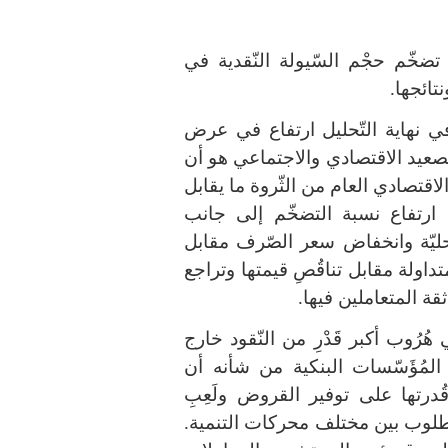
تضخّم حجْم السّيولة النّقدية في
نتائجها
.
 في نهاية التّحليل ارتفاع في عرض
لصعيد الاقتصادي والاجتماعي هو أن
اقتصادي العام من الثّروة ما يقابل
ي ارتفاع نسبة التضخّم إلى جانب
حليّة وانخفاض سعر الصّرف مقابل
داولة مقابل تناقُصِ قيمتها وتراجع
ثقة المتعاملين فيها
.
ُرُوب أكبر قَدْرِ من النّقود خارج
المُؤَسّسات البنكية من شأنه أن
ن قُدرتها على توفير القروض ولَعِبِ
المطلوب بين مختلف محركات التنمية
.