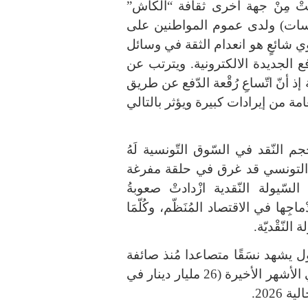
ختْ مِنْ جهة أخرى ثقافة
“
الكاش
”
سات
)
ولدى عموم المواطنين على
عَفَوي شائعٍ هو انعدام الثقة في وسائل
 الجديدة الالكترونية
.
ويترتب عن
ذ أنّ اتّساعِ رُقْعة الدّفع عن طريق
عامة من إيرادات كبيرة ويؤثر بالتالي
م النّقد في السّوق التّونسية لَهُ
د التونسي قد غرق في حلقة مفرغة
جْم السّيولة النّقدية ازْدادتْ صعوبةُ
اجِها في الاقتصاد المُنَظّم، وكُلّمَا
النّقْديّة
.
ل يشهد نسَقًا متصاعدا مُنذ صائفة
الأشهر الأخيرة
(26
مليار دينار في
الية
2026.