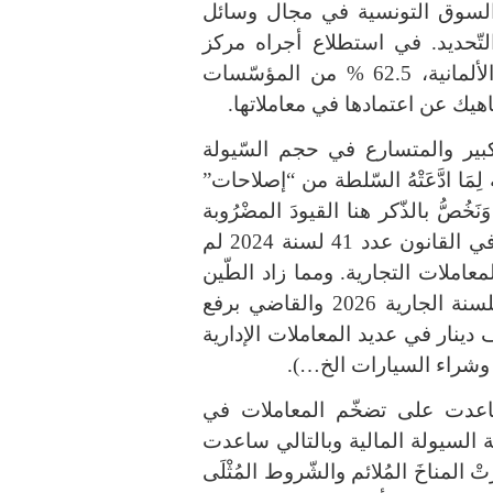
السوق التونسية في مجال وسائل
تّحديد
.
في استطلاع أجراه مركز
لألمانية،
62.5 %
من المؤسّسات
 ناهيك عن اعتمادها في معاملاتها
.
الكبير والمتسارع في حجم السّيولة
مَا ادَّعَتْهُ السّلطة من
“
إصلاحات
”
نَخُصُّ بالذّكر هنا القيودَ المضْرُوبة
ء في القانون عدد
41
لسنة
2024
لم
لمعاملات التجارية
.
ومما زاد الطّين
لسنة الجارية
2026
والقاضي برفع
 دينار في عديد المعاملات الإدارية
 وشراء السيارات الخ
…).
ساعدت على تضخّم المعاملات في
السيولة المالية وبالتالي ساعدت
المناخَ المُلائم والشّروط المُثْلَى