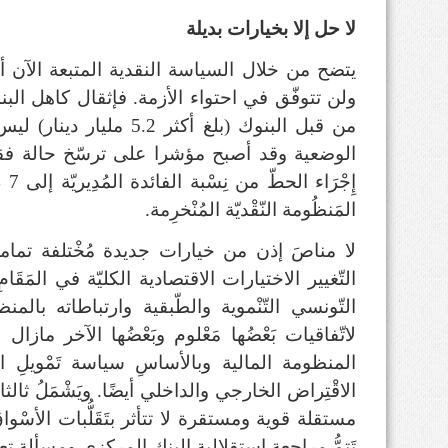
لا حل إلا بخيارات بديلة
يتضح من خلال السياسة النقدية المتبعة الآن أنّ
ولن تتوفّق في احتواء الأزمة
.
فإثقال كاهل الب
من قبل البنوك
(
بلغ أكثر
5.2
مليار دينار
)
ليس 
الوضعية وقد أصبح مؤشرا على ترسّخ حالة فقدا
إِجْرَاء الحطّ من نِسْبة الفائدة المُدِيريّة إلى
7 %
المَنظُومة النّقْديّة المُنْخرِمة
.
لا مناصَ إذن من خيارات جديدة مُخْتلفة تماما عَمّ
التّغيير الاختيارات الاقتصادية الكليّة في المَقَ
التّونسي التّنْموية والطّبقية وارتباطاته بالمنظو
لاتّفاقيات بَعْضُها مَعْلوم وبَعْضُها الآخر مازال س
المنظومة المالية وبالأساسِ سياسة تَمْويلِ 
الاقْتِراض الخارجي والداخلي أيضًا
.
ويَشْمَلُ ثالث
مستقلة قوية ومستقرة لا تتأثر بتَقَلُّبات الأسْواق
تَتِمُّ مراجعة استقلالية البنك المركزي ومسألة تع