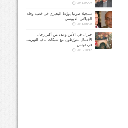
2014/05/22
تسجيلا صوتيا يورّط البحيري في قضية وفاة
الجيلاني الدبوسي
2014/08/28
جنرال في الأمن وعدد من أكبر رجال
الأعمال متورّطون مع شبكات مافيا التهريب
في تونس
2015/10/12