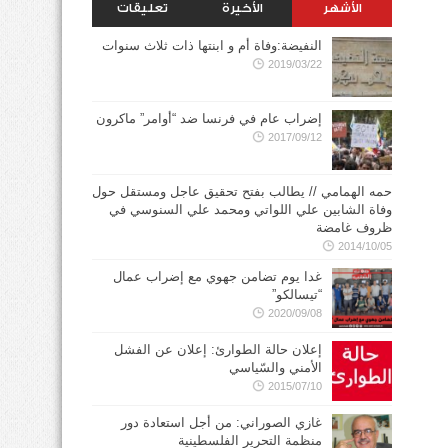
الأشهر
الأخيرة
تعليقات
النفيضة:وفاة أم و ابنتها ذات ثلاث سنوات
2019/03/22
إضراب عام في فرنسا ضد “أوامر” ماكرون
2017/09/12
حمه الهمامي // يطالب بفتح تحقيق عاجل ومستقل حول
وفاة الشابين علي اللواتي ومحمد علي السنوسي في
ظروف غامضة
2014/10/05
غدا يوم تضامن جهوي مع إضراب عمال
“تيسالكو”
2020/09/08
إعلان حالة الطوارئ: إعلان عن الفشل
الأمني والسّياسي
2015/07/10
غازي الصوراني: من أجل استعادة دور
منظمة التحرير الفلسطينية