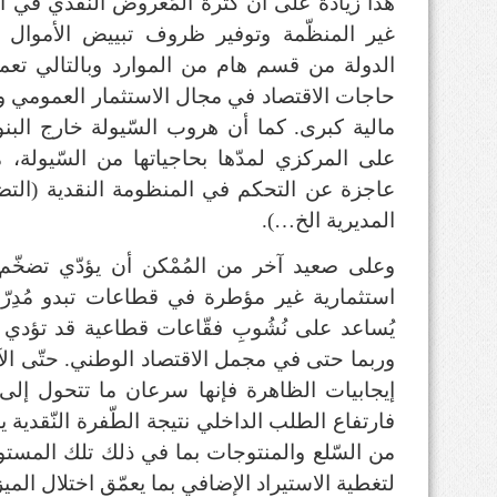
هذا زيادة على أنّ كَثْرة المَعْروض النّقدي ف
غير المنظّمة وتوفير ظروف تبييض الأموال 
الدولة من قسم هام من الموارد وبالتالي تعم
حاجات الاقتصاد في مجال الاستثمار العمومي وما
مالية كبرى
.
كما أن هروب السّيولة خارج البنوك
على المركزي لمدّها بحاجياتها من السّيولة، مم
عاجزة عن التحكم في المنظومة النقدية
(
التض
المديرية الخ
…).
وعلى صعيد آخر من المُمْكن أن يؤدّي تضخّم 
استثمارية غير مؤطرة في قطاعات تبدو مُدِرّة
يُساعد على نُشُوبِ فقّاعات قطاعية قد تؤدي
وربما حتى في مجمل الاقتصاد الوطني
.
حتّى الآ
إيجابيات الظاهرة فإنها سرعان ما تتحول إل
فارتفاع الطلب الداخلي نتيجة الطّفرة النّقدية ي
من السّلع والمنتوجات بما في ذلك تلك المستو
لتغطية الاستيراد الإضافي بما يعمّق اختلال الم