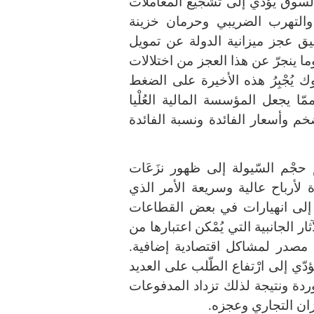
ي السوق يؤدي إلى تشجيع المعاملات
والتهرب الضريبي وحرمان خزينة
يق عجز ميزانية الدولة عن تمويل
 ينجرّ عن هذا العجز من اختلالات
 يُجْبِرُ هذه الأخيرة على الضغط
ّا يجعل المؤسسة المالية العُلْيا
خم وأسعار الفائدة ونسبة الفائدة
حجْم السّيولة إلى ظهور نزَعَات
 لأرباح عالية وسريعة الأمر الذي
 إلى انهيارات في بعض القطاعات
ثار الجانبية التي يُمْكن اعتبارها من
ى مصدر لمشاكل اقتصادية إضافية
.
ؤدّي إلى ارْتفاع الطّلب على العديد
ردة ونتيجة لذلك تزداد المدفوعات
يزان التجاري وعجزه
.