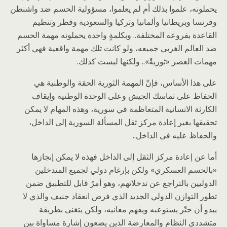
يحملونه، علموا بذلك أم لم يعلموا، مسؤولية الحسم ضد واشنطن
وفرنسا وبريطانيا وألمانيا وتركيا والسعودية وقطر وتنظيم
القاعدة بفروعه المختلفة.. وبكلمةٍ واحدة يحملونه مهمة الحسم
ضد العالم الغربي جميعه، ولو كانت تلك مهمة واقعية فهي أكثر
مهمات العصر «ثوريةً».. ولكنها ليست كذلك.
على هذا الأساس، فإنّ المهمة الثورية الحقة والوطنية هي
الحفاظ على تماسك الجيش وعلى الوحدة الوطنية وإيقاف
الكارثة الانسانية المتعاظمة في سورية، وهذه المهام لا يمكن
تحقيقها بغير إعادة مركز ثقل المسألة السورية إلى الداخل،
والحفاظ عليه في الداخل..
أما عن إعادة مركز الثقل إلى الداخل فهذه لا يمكن إنجازها
«بالحسم العسكري» ولكن بإرغام دولي لجميع المتدخلين
الدوليين بالتراجع عن تدخلاتهم، وهو أمرٌ قابل للتطبيق ضمن
تطور التوازن الدولي الجديد الذي فرض انعقاد جنيف والذي لا
يبدو أن حتّر يستوعبه ويفهم معانيه، ولكن يتغنى بطريقة
متشددي النظام والمعارضة الذين يضعون إشارة مساواة بين