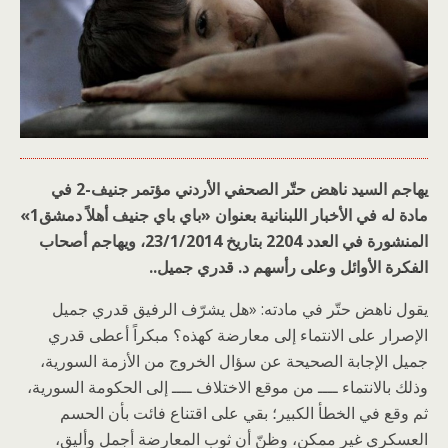
يهاجم السيد ناهض حتّر الصحفي الأردني مؤتمر جنيف-2 في
مادة له في الأخبار اللبنانية بعنوان «باي باي جنيف أهلاً دمشق1»
المنشورة في العدد 2204 بتاريخ 23/1/2014، ويهاجم أصحاب
الفكرة الأوائل وعلى رأسهم د. قدري جميل..
يقول ناهض حتّر في مادته: «هل يشرّف الرفيق قدري جميل
الإصرار على الانتماء إلى معارضة كهذه؟ مبكراً أعطى قدري
جميل الإجابة الصحيحة عن سؤال الخروج من الأزمة السورية،
وذلك بالانتماء ــــ من موقع الاختلاف ــــ إلى الحكومة السورية،
ثم وقع في الخطأ الكبير؛ بقي على اقتناع فائت بأن الحسم
العسكري غير ممكن، وظنّ أن ثوب المعارضة أجمل وأليق،