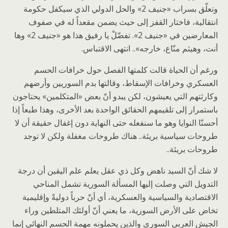
وتعلّق بسراب «جنيف 2» والحل الدولي الذي سيكفل حكومة
انتقالية، فاختار القفز إلى حيث يضمن مقعداً له في صفوف
المعارضين في «جنيف 2». تفضّلْ يا رفيق هذا هو «جنيف 2» وها
أنت، وهيثم منّاع، خارجه».. انتهى الاقتباس.
ورغم أن الحياة قالت كلمتها الفصل حول خرافات الحسم
العسكري وخرافات الإسقاط، وقالتها بدم السوريين وأرضهم
وكارثتهم التي يعيشون، لكن يبدو أنّ بعض «المتكلمين» يحتاجون
باستمرار إلى تلقيمهم الحقائق الواحدة بعد الأخرى، وهذا طبعاً إذا
أحسنّا النوايا وهو ما سنفعله حتى النهاية دون إغفال حقيقة أن لا
طروحات سياسية بريئة.. هناك طروحات مغفلة ولكن لا توجد
طروحات بريئة..
لا شك أنّ السيد ناهض وكل ذي عقل يعلم علم اليقين أن درجة
التدويل التي وصلت إليها المسألة السورية تشمل المناحي
الاقتصادية والسياسية والعسكرية، أي أنّ حرباً دوليةً وإقليمية
تخاض على الأرض السورية، ما يعني أنّ أولئك المتلطين وراء
الجيش العربي السوري والذين يحملونه مهمة الحسم النهائي إنما