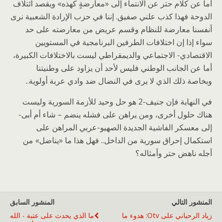
أما عن كلام حتر عن الانتماء إلى «معارضةٍ كهذه» ويقصد ائتلاف
الدوحة فهذا كذب علني صفيق. إننا في حزب الإرادة الشعبية نرى
أنفسنا معارضة للنظام وقسم عريض من معارضته على حد
سواء إذا إن اختلافات الطرفين البرنامجية في المستويين
الاقتصادي- الاجتماعي والديمقراطي ليست بالاختلافات الكبيرة،
أما عن الجانب الوطني فليس لأحد أن يزاود على وطنيتنا
وبخاصة ذلك الذي لا يرى في النضال ضد وادي عربة أولوية..
في النهاية فإن جنيف-2 هو حل وحيد للأزمة السورية وليست
هناك حلول أخرى، ومن يراهن على فشله ينضم – شاء أم أبى-
إلى معسكر الفاشية الجديدة الصهيو-عربي المراهن على
استكمال إحراق سورية من الداخل.. فهل هذا ما «يناضل» من
أجله ناهض حتر وأمثاله؟
المنشور التالي
المنشور السابق
زياد الرحباني على Otv: هدوء ما
ما الذي يحدث على عتبة - الله