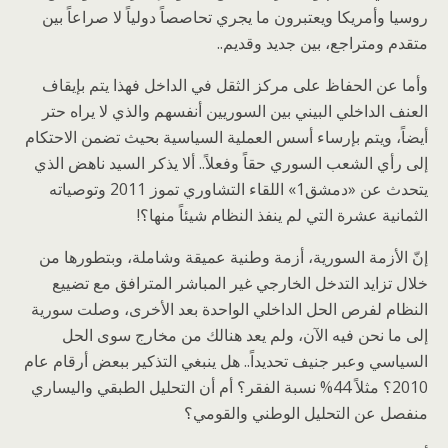
روسيا وأمريكا ويعتبرون ما يجري تحاصصاً دولياً لا صراعاً بين
متقدم ومتراجع، بين جديد وقديم..
وأما عن الحفاظ على مركز الثقل في الداخل فهذا يتم بإيقاف
العنف الداخلي البيني بين السوريين أنفسهم والذي لا يراه حتر
أيضاً، ويتم بإرساء أسس العملية السياسية بحيث تضمن الاحتكام
إلى رأي الشعب السوري حقاً وفعلاً.. ألا يذكر السيد ناهض الذي
يتحدث عن «دمشق1» اللقاء التشاوري تموز 2011 وتوصياته
الثمانية عشرة التي لم ينفذ النظام شيئاً منها؟!
إنّ الأزمة السورية، أزمة وطنية عميقة وشاملة، وبتطورها من
خلال تزايد التدخل الخارجي غير المباشر المترافق مع تضييع
النظام لفرص الحل الداخلي الواحدة بعد الأخرى، وصلت سورية
إلى ما نحن فيه الآن، ولم يعد هنالك من مخارج سوى الحل
السياسي وعبر جنيف تحديداً.. هل ينبغي التذكير ببعض أرقام عام
2010؟ مثلاً 44% نسبة الفقر؟ أم أن التحليل الطبقي واليساري
منفصل عن التحليل الوطني والقومي؟