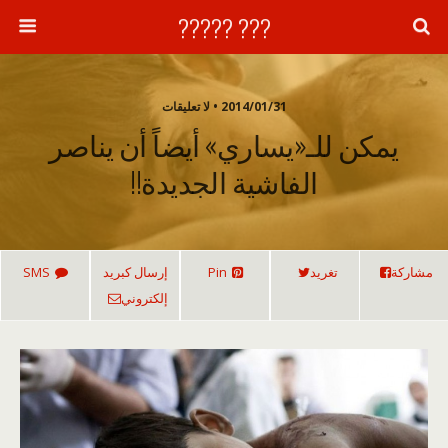
??? ?????
2014/01/31 • لا تعليقات
يمكن للـ«يساري» أيضاً أن يناصر
الفاشية الجديدة!!
مشاركة
تغريد
Pin
إرسال كبريد
SMS
إلكتروني