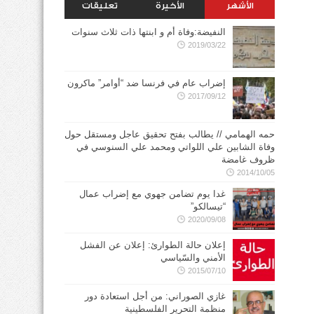
الأشهر
الأخيرة
تعليقات
النفيضة:وفاة أم و ابنتها ذات ثلاث سنوات
2019/03/22
إضراب عام في فرنسا ضد “أوامر” ماكرون
2017/09/12
حمه الهمامي // يطالب بفتح تحقيق عاجل ومستقل حول
وفاة الشابين علي اللواتي ومحمد علي السنوسي في
ظروف غامضة
2014/10/05
غدا يوم تضامن جهوي مع إضراب عمال
“تيسالكو”
2020/09/08
إعلان حالة الطوارئ: إعلان عن الفشل
الأمني والسّياسي
2015/07/10
غازي الصوراني: من أجل استعادة دور
منظمة التحرير الفلسطينية