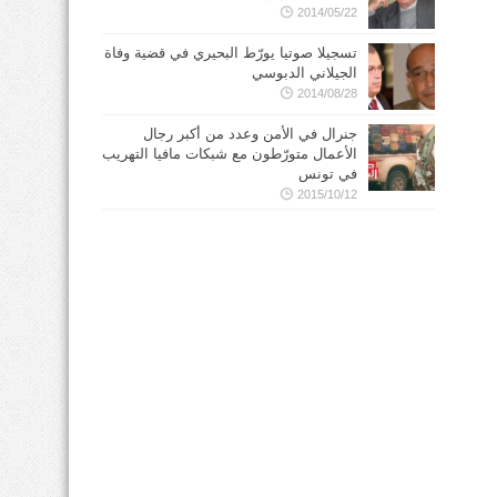
2014/05/22
تسجيلا صوتيا يورّط البحيري في قضية وفاة
الجيلاني الدبوسي
2014/08/28
جنرال في الأمن وعدد من أكبر رجال
الأعمال متورّطون مع شبكات مافيا التهريب
في تونس
2015/10/12