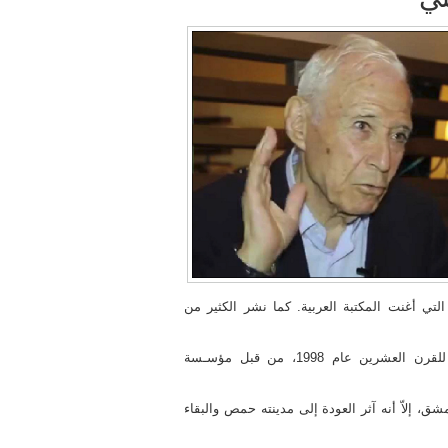
 التي أغنت المكتبة العربية. كما نشر الكثير من
اختير المفكر تيزيني كواحد من أهم 100 فيلسوف في العالم للقرن العشرين عام 1998، من قبل مؤسـسة
 إلاّ أنه آثر العودة إلى مدينته حمص والبقاء