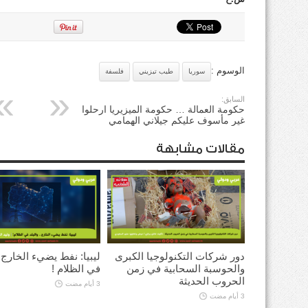
الوسوم :
سوريا
طيب تيزيني
فلسفة
السابق:
حكومة العمالة … حكومة الميزيريا ارحلوا
غير مأسوف عليكم جيلاني الهمامي
مقالات مشابهة
دور شركات التكنولوجيا الكبرى
ليبيا: نفط يضيء الخارج ..
والحوسبة السحابية في زمن
في الظلام !
الحروب الحديثة
3 أيام مضت
3 أيام مضت