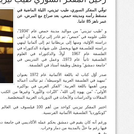
توفّي المفكر السوري، طيب تيزيني، الليلة الماضية في
مسقط رأسه ومدينته حمص، بعد صراع مع المرض، عن
عمر ناهز 85 عاما.
و “طيب تيزيني” من مواليد مدينة حمص عام “1934”،
تلقّى علومه في “حمص”، ثم غادر إلى تركيا بعد أن أنهى
دراسته الأوّلية، ومنها إلى بريطانيا ثم إلى ألمانيا لينهي
دراسته للفلسـفة فيها ويحصل على شهادة الدكتوراه في
الفلسفة عام 1967 أولاً، والدكتوراه في العلوم
الفلسفية ثانياً عام 1973، وعمل في التدريس في
“جامعة دمشق” وشغل وظيفة أستاذ في الفلسفة.
صدر أوّل كتاب له باللغة الألمانية عام 1972 بعنوان
“تمهيد في الفلسفة العربية الوسيطة”، ثم تتالت أعماله
ومن أهمها باللغة العربية: “الفكر العربي في بواكيره
الأولى”، “من يهوه إلى الله”، “التّراث والثّورة” وغيرها من الكتب
المقالات والدراسات والأبحاث في الدوريات العربية المتخصّصة.
”كونكورديا“ الفلسفية الألمانية الفرنسية.
ورغم أنه كان يقيم في دمشق بحكم عمله الأكاديمي في جامعة دمشق،
فيها رغم ما حلّ بالمدينة من دمار وخراب.
ش.خ