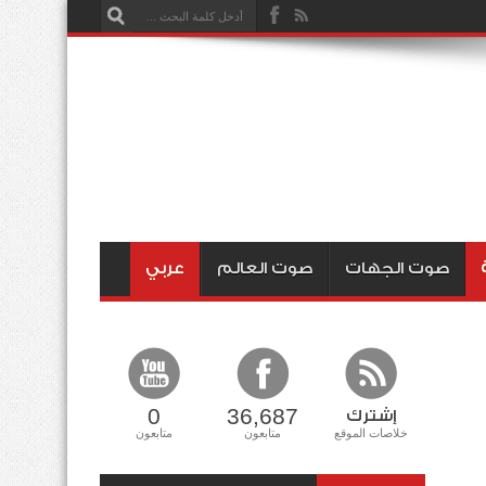
صوت الجهات
صوت العالم
عربي
0
36,687
إشترك
خلاصات الموقع
متابعون
متابعون