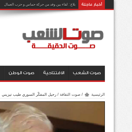
أخبار عاجلة
بلاغ : لقاء بين وفد من حركة حماس و حزب العمال
صوت الشعب
الافتتاحية
صوت الوطن
الرئيسية
/
صوت الثقافة
/
رحيل المفكّر السوري طيب تيزيني