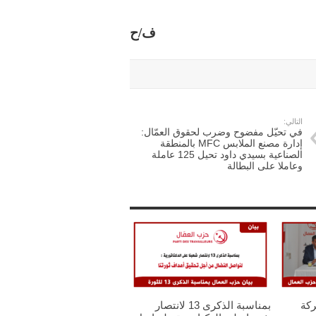
ف/ح
التالي:
في تحيّل مفضوح وضرب لحقوق العمّال:
إدارة مصنع الملابس MFC بالمنطقة
الصناعية بسيدي داود تحيل 125 عاملة
وعاملا على البطالة
ركة
بمناسبة الذكرى 13 لانتصار