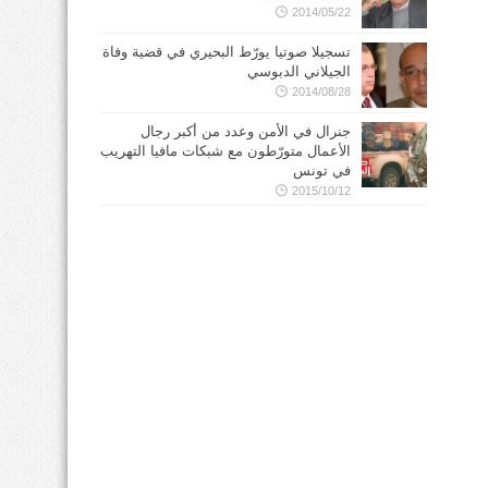
2014/05/22
تسجيلا صوتيا يورّط البحيري في قضية وفاة
الجيلاني الدبوسي
2014/08/28
جنرال في الأمن وعدد من أكبر رجال
الأعمال متورّطون مع شبكات مافيا التهريب
في تونس
2015/10/12