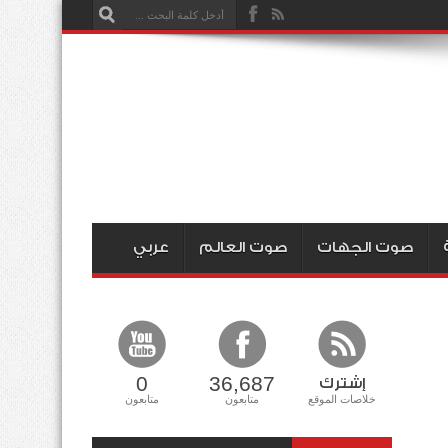
صوت الجهات
صوت العالم
عربي
0
36,687
إشترك
خلاصات الموقع
متابعون
متابعون