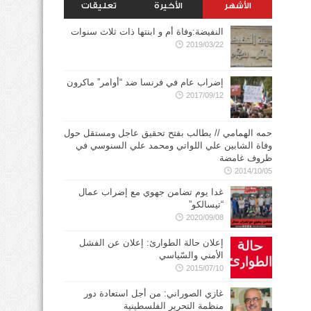
الأشهر
الأخيرة
تعليقات
النفيضة:وفاة أم و ابنتها ذات ثلاث سنوات
2019/03/22
إضراب عام في فرنسا ضد “أوامر” ماكرون
2017/09/12
حمه الهمامي // يطالب بفتح تحقيق عاجل ومستقل حول
وفاة الشابين علي اللواتي ومحمد علي السنوسي في
ظروف غامضة
2014/10/05
غدا يوم تضامن جهوي مع إضراب عمال
“تيسالكو”
2020/09/08
إعلان حالة الطوارئ: إعلان عن الفشل
الأمني والسّياسي
2015/07/10
غازي الصوراني: من أجل استعادة دور
منظمة التحرير الفلسطينية