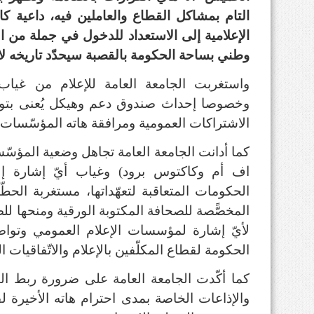
التام بمشاكل القطاع والعاملين فيه، داعية 
الإعلامية إلى الاستعداد للدخول في جملة من ال
وطني بساحة الحكومة بالقصبة سيحدّد تاريخه لا
واستغربت الجامعة العامة للإعلام من غياب 
وخصوصا إحداث صندوق دعم وهيكل يُعنى بتوزي
الاشتراكات العمومية ومرافقة هاته المؤسّسات
كما أدانت الجامعة العامة تجاهل وضعية المؤس
اف أم وكاكتوس برود) وغياب أيّ إشارة إ
الحكومات المتعاقبة لتعهّداتها، مستغربة الحطّ
المخصًّصة للصحافة المكتوبة الورقية ومنحها للص
لأيّ إشارة لمؤسسات الإعلام العمومي وتو
الحكومة لقطاع المكلّفين بالإعلام والاتّفاقيات 
كما أكّدت الجامعة العامة على ضرورة ربط ال
والإذاعات الخاصة بمدى احترام هاته الأخيرة ل