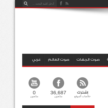
صوت الجهات
صوت العالم
عربي
0
36,687
إشترك
خلاصات الموقع
متابعون
متابعون