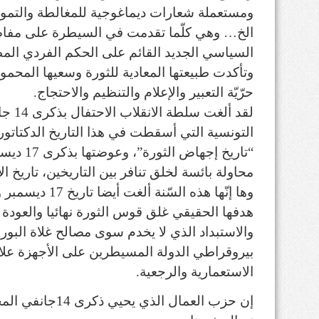
ومستعملة شعارات ديماغوجية للمغالطة والتمويه
الخ… وهي كلّما تقدمت في السيطرة على مفاص
السياسي الجديد القائم على الحكم الفردي المط
وتأكدت طبيعتها المعادية للثورة وسعيها المحموم
حرّيّة التعبير والإعلام والتنظيم والاحتجاج.
لقد ألغ
التونسية التي أسقطت في هذا التاريخ الدكتاتور
محاولة بائسة لخلق تنافر بين التاريخين، تاريخ ال
وها إنّها هذه السّ
هدفها الحقيقي غلق قوس الثورة نهائيا والعودة بال
والاستبداد الذي لا يخدم سوى مصالح غلاة البو
بيروقراطي الدولة المسيطرين على الأجهزة علاو
الاستعمارية والرجعية.
إن حزب العمال الذ