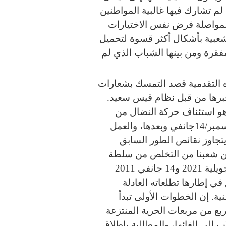
 لم تشارك فيها غالبية المواطنين
مواصلة فرض نفس الاختيارات
لاشعبية بأشكال أكثر قسوة لتحميل
مفقرة ومن بينها الشباب الذي لم
ه التقدمية قصد التمسك بشعارات
 قبرها من قبل نظام قيس سعيد.
 هو استئناف حركة النضال من
أجل ذات المطالب التي رفعها أثناء ثورة 17ديسمبر/14جانفي وبعدها، والعمل
يتجاوز نقائص الطور السابق
مكّن شعبنا من التخلص من سلطة
الانقلاب الشعبوية دون العودة إلى ما قبل 25 جويلية 2021 و14 جانفي 2011
ي إطارها تطلعاته العادلة
ة. إن الخطوات الأولى تبدأ
ع من مربعات الحرية المنتزعة
إلى إلغائها، والمطالبة بإطلاق