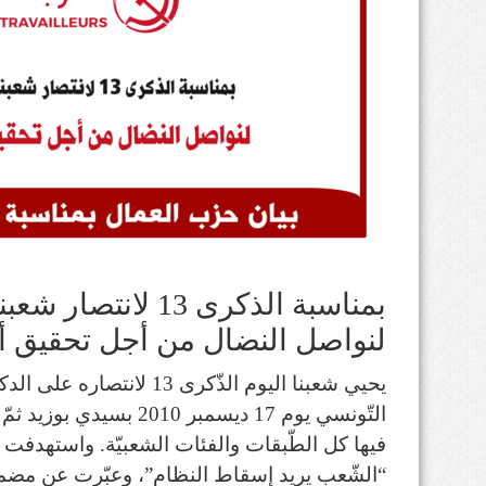
بمناسبة الذكرى 13 لان
لنواصل النضال من أجل تحقيق أه
يحيي شعبنا اليوم الذّكرى 13 
التّونسي يوم 17 ديسمبر 10
فيها كل الطّبقات والفئات الشعبيّة. واستهدفت
“الشّعب يريد إسقاط النظام”، وعبّرت عن مضمو