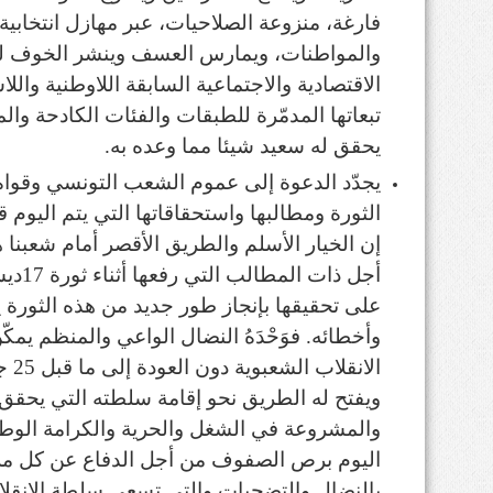
فارغة، منزوعة الصلاحيات، عبر مهازل انتخابية
والمواطنات، ويمارس العسف وينشر الخوف ل
الاقتصادية والاجتماعية السابقة اللاوطنية وال
تبعاتها المدمّرة للطبقات والفئات الكادحة وال
يحقق له سعيد شيئا مما وعده به.
يجدّد الدعوة إلى عموم الشعب التونسي وقوا
الثورة ومطالبها واستحقاقاتها التي يتم اليوم
إن الخيار الأسلم والطريق الأقصر أمام شعبنا
على تحقيقها بإنجاز طور جديد من هذه الثورة 
وأخطائه. فوَحْدَهُ النضال الواعي والمنظم ي
ويفتح له الطريق نحو إقامة سلطته التي يحقق ف
والمشروعة في الشغل والحرية والكرامة الوطني
اليوم برص الصفوف من أجل الدفاع عن كل مرب
بالنضال والتضحيات والتي تسعى سلطة الانقلاب 