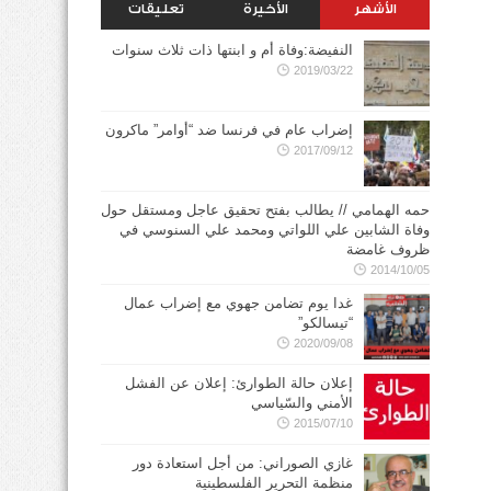
الأشهر
الأخيرة
تعليقات
النفيضة:وفاة أم و ابنتها ذات ثلاث سنوات
2019/03/22
إضراب عام في فرنسا ضد “أوامر” ماكرون
2017/09/12
حمه الهمامي // يطالب بفتح تحقيق عاجل ومستقل حول
وفاة الشابين علي اللواتي ومحمد علي السنوسي في
ظروف غامضة
2014/10/05
غدا يوم تضامن جهوي مع إضراب عمال
“تيسالكو”
2020/09/08
إعلان حالة الطوارئ: إعلان عن الفشل
الأمني والسّياسي
2015/07/10
غازي الصوراني: من أجل استعادة دور
منظمة التحرير الفلسطينية