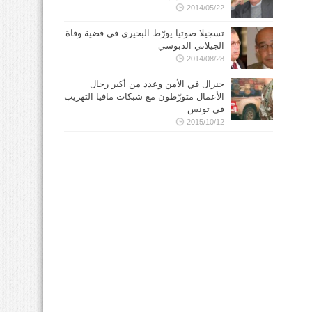
2014/05/22
تسجيلا صوتيا يورّط البحيري في قضية وفاة
الجيلاني الدبوسي
2014/08/28
جنرال في الأمن وعدد من أكبر رجال
الأعمال متورّطون مع شبكات مافيا التهريب
في تونس
2015/10/12