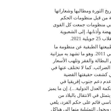
يخ الثورة ومطالبها وشعاراتها
ا خلال الـ13 سنة الماضية من قبل منظومات الحكم
201 إلى حدّ اليوم وهي منظومات جمعت كل القوى
هضة وأذنابها، إلى الشعبوية
 2021.
بيعتها الطبقية عن منظومة ما
قبل 25 جويلية 2021 ومنظومة ما قبل 14 جانفي 2011. وهو ما تشهد به ميزانية
م البطالة والفقر وتلهب الأسعار
 الضرائب. كما لا تختلف عنها في
تي كشفت حقيقتها القضية
عدم دعم جنوب إفريقيا في
كمة العدل الدولية…). إن ما يميز
ن منظومة ما قبل 25 جويلية يتمثل في الانتقال بالبلاد من
سي قائم على حكم الفرد، يلغي
حول التمثيلية منها إلى هياكل