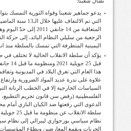
نضال شعبنا:
يدعو جماهير شعبنا وقواه الثورية التمسك بتوار
التي تم الالتفاف عليه
المتعاقبة من 14 جانفي 1
الرجعية من سليلي النظام البائد، إلى حركة الن
اليمينية المتطرفة التي تمسك بالسلطة منذ انقلاب 25 جويلية
يؤكد أن سلطة الانقلاب الحالية لا تختلف في ط
هذا العام التي تغرق البلاد في المديونية وتفاق
علاوة على ندرة عديد المواد الضرورية وارتفاع
السياسات الخارجية إلا في الخطب الرنانة ال
الفلسطينية (رفض سن قانون تجريم التطبيع، 
الدعوى التي رفعتها ضد الكيان النازي أمام مح
سلطة الانقلاب ع
نظام سياسي بورجوازي ليبرالي إلى نظام سيا
الحريات ويقمع المعارضين ويطوّع المؤسسات وي