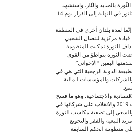
ثّورة بالحديد والنّار. واستشهد
العشرات وجرح أضعاف أضعافهم، واضطر الدكتاتور في النهاية إلى الفرار يوم 14
نّما لعدة بلدان أخرى في المنطقة
قيادة مركزية للنضال الشعبي
داف الثورة تمكنت المنظومة
ضت الثورة بتواطؤ من القوى
دمتها اليمين “الإخواني”
يعة الدولة الرجعية التي هي في
 والشركات والمؤسسات المالية
تمع.
اقتصادية والاجتماعية. وهو ما فسح
المجال لصعود الشعبوية إلى الحكم في انتخابات 2019 والانقلاب على شركائها في
لانفراد بالسلطة والسعي إلى تصفية مكاسب الثورة
د التبعية والفقر والتجويع
لى منظومة الحكم السابقة