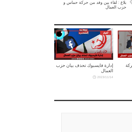
بلاغ : لقاء بين وفد من حركة حماس و
حزب العمال
ركة
إدارة فايسبوك تحذف بيان حزب
العمال
2023/11/14