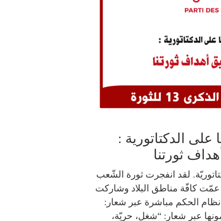
تصار شعبنا على الدكتاتورية :
داف ثورتنا
لانتصاره على الدكتاتوريّة. لقد انفجرت ثورة الشّعب
20 بسيدي بوزيد ثمّ عمّت كافّة مناطق البلاد وشاركت
 نظام الحكم مباشرة عبر شعار:
نها عبر شعار: “شغل، حريّة،