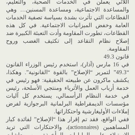
اللائي يعملن في الخدمات الصحية، والتعليم،
والمساعدة الاجتماعية، ومساعدة المسنين… وهي
القطاعات التي تأثرت بشدة بسياسة تصفية الخدمات
العامة وخفض الميزانيات الاجتماعية. في كل هذه
القطاعات، تطورت المقاومة وأدت التعبئة الكبيرة ضد
إصلاح نظام التقاعد إلى تكثيف الغضب وروح
المقاومة.
قانون 49.3
في 16 مارس (آذار)، استخدم رئيس الوزراء القانون
“49.3” لتمرير “الإصلاح” بالقوة “القانونية”. وهكذا،
يكشف ماكرون عن طبيعته الحقيقية: فهو رئيس في
خدمة أرباب العمل والأثرياء ومنتجي الأسلحة، رئيس
في خدمة النظام الرأسمالي، يستخدم كل آليات
مؤسسات الديمقراطية البرلمانية البرجوازية لفرض
إملاءات الأوليغارشية واحتكاراتها.
ففي الواقع، فقد تم إقرار هذا “الإصلاح” لفائدة كبار
المساهمين (actionnaires)، والاحتكارات التي تريد
الاستيلاء على المليارات المأخوذة من معاشات