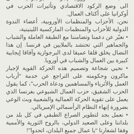
الى وضع الركود الاقتصادي وتأثيرات الحرب في
أوكرانيا على أكتاف العمال.
نحن، الأحزاب والمنظمات الأوروبية، أعضاء الندوة
الدولية للأحزاب والمنظمات الماركسية اللينينية،
• نعبّر عن دعمنا وتضامننا مع الطبقة العاملة والشباب
والجماهير التي تحتشد بالملايين في فرنسا. إن هذا
النضال يخلق قلقا عميقا لدى البرجوازية وآفاقا إيجابية
كبيرة بين العمال والشباب في أوروبا.
• نحيي شجاعة وتصميم هذه الحركة القوية لإجبار
ماكرون وحكومته على التراجع عن خدمة “أرباب
العمل والأثرياء والمساهمين ودعاة الحرب”، كما يقول
الحزب الشقيق، حزب العمال الشيوعي بفرنسا الذي
يعمل على تقوية الحركة العمالية والشعبية وبث الوعي
بضرورة إنهاء النظام الرأسمالي الإمبريالي.
• نعمل بجد لتطوير الصراع الطبقي في كل بلد من
بلداننا وعلى الصعيد الدولي، بالروح الثورية والأممية
وفقا لشعارنا “يا عمال جميع البلدان، اتحدوا”!