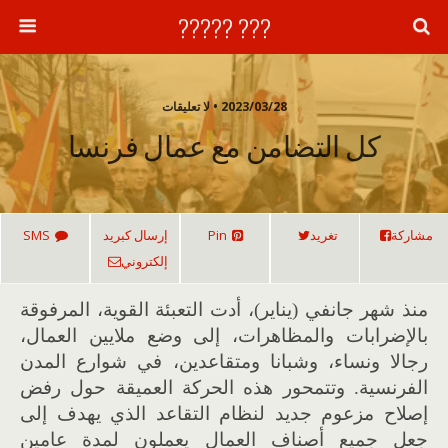
??? ?????
2023/03/28 • لا تعليقات
كل التضامن مع عمال فرنسا
مشاركة
تغريد
Pin
إرسال كبريد
SMS
إلكتروني
منذ شهر جانفي (يناير)، أدت التعبئة القوية، المرفوقة
بالإضرابات والمظاهرات، إلى وضع ملايين العمال،
رجالا ونساء، وشبانا ومتقاعدين، في شوارع المدن
الفرنسية. وتتمحور هذه الحركة العميقة حول رفض
إصلاح مزعوم جديد لنظام التقاعد الذي يهدف إلى
جعل جميع أصناف العمال يعملون لمدة عامين