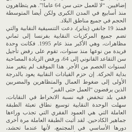
إضافيين. “لا للعمل حتى سن 64 عاما!”. هم يتظاهرون
منذ أسابيع في المدن الكبرى ولكن أيضا المتوسطة
الحجم في جميع مناطق البلاد.
فمنذ 19 جانفي (يناير)، دعت التنسيقية النقابية والتي
تضم جميع المركزيات النقابية بفرنسا إلى ثماني
مظاهرات، وهي الأكبر منذ عام 1995. فكانت وحدة
فريدة من نوعها منذ سنوات، تقوم على رفض تأجيل
سن التقاعد القانوني إلى 64، ورفض الزيادة المصاحبة
لسنوات الخصم من الأجر. هذا الموقف لم يتغير منذ
بداية الحركة. إن حزم القيادات النقابية يعود بالدرجة
الأولى إلى ضغوط العمال والمتظاهرين والمضربين
الذين يرفضون “العمل حتى القبر”
ففي بلد تنخفض فيه نسبة الانخراط في النقابات،
سهلت الوحدة النقابية توسيع نطاق تعبئة الطبقة
العاملة التي هي العمود الفقري التي تجذب وراءها
جماهير الكادحين. لقد أثبت الطبقة العاملة مرة أخرى
دورها الأساسي في المجتمع، لأنها عندما تحشد،