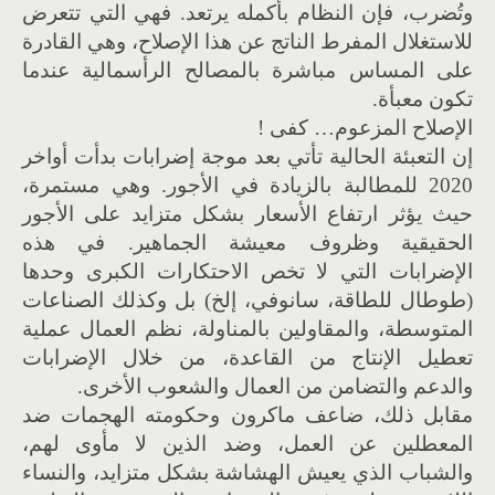
وتُضرب، فإن النظام بأكمله يرتعد. فهي التي تتعرض
للاستغلال المفرط الناتج عن هذا الإصلاح، وهي القادرة
على المساس مباشرة بالمصالح الرأسمالية عندما
تكون معبأة.
الإصلاح المزعوم… كفى !
إن التعبئة الحالية تأتي بعد موجة إضرابات بدأت أواخر
2020 للمطالبة بالزيادة في الأجور. وهي مستمرة،
حيث يؤثر ارتفاع الأسعار بشكل متزايد على الأجور
الحقيقية وظروف معيشة الجماهير. في هذه
الإضرابات التي لا تخص الاحتكارات الكبرى وحدها
(طوطال للطاقة، سانوفي، إلخ) بل وكذلك الصناعات
المتوسطة، والمقاولين بالمناولة، نظم العمال عملية
تعطيل الإنتاج من القاعدة، من خلال الإضرابات
والدعم والتضامن من العمال والشعوب الأخرى.
مقابل ذلك، ضاعف ماكرون وحكومته الهجمات ضد
المعطلين عن العمل، وضد الذين لا مأوى لهم،
والشباب الذي يعيش الهشاشة بشكل متزايد، والنساء