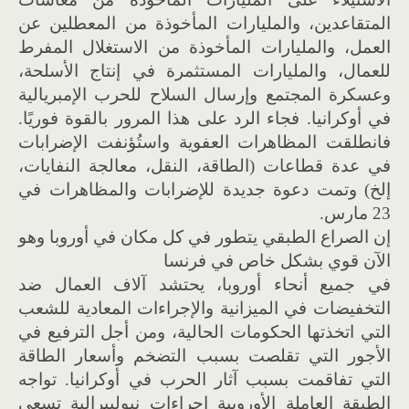
المتقاعدين، والمليارات المأخوذة من المعطلين عن
العمل، والمليارات المأخوذة من الاستغلال المفرط
للعمال، والمليارات المستثمرة في إنتاج الأسلحة،
وعسكرة المجتمع وإرسال السلاح للحرب الإمبريالية
في أوكرانيا. فجاء الرد على هذا المرور بالقوة فوريًا.
فانطلقت المظاهرات العفوية واستُؤنفت الإضرابات
في عدة قطاعات (الطاقة، النقل، معالجة النفايات،
إلخ) وتمت دعوة جديدة للإضرابات والمظاهرات في
23 مارس.
إن الصراع الطبقي يتطور في كل مكان في أوروبا وهو
الآن قوي بشكل خاص في فرنسا
في جميع أنحاء أوروبا، يحتشد آلاف العمال ضد
التخفيضات في الميزانية والإجراءات المعادية للشعب
التي اتخذتها الحكومات الحالية، ومن أجل الترفيع في
الأجور التي تقلصت بسبب التضخم وأسعار الطاقة
التي تفاقمت بسبب آثار الحرب في أوكرانيا. تواجه
الطبقة العاملة الأوروبية إجراءات نيوليبرالية تسعى