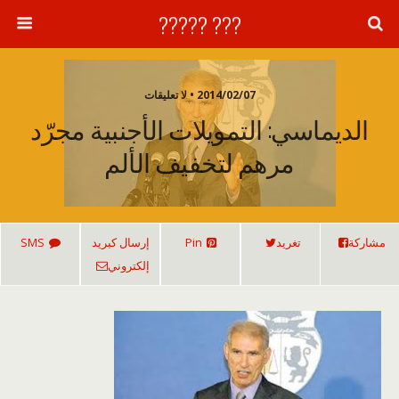
??? ?????
2014/02/07 • لا تعليقات
الديماسي: التمويلات الأجنبية مجرّد
مرهم لتخفيف الألم
مشاركة
تغريد
Pin
إرسال كبريد
SMS
إلكتروني