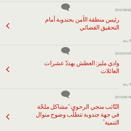
2015/08/06
رئيس منطقة الأمن بجندوبة أمام
التحقيق القضائي
لا ردود
2015/07/07
وادي مليز: العطش يهددّ عشرات
العائلات
لا ردود
2015/04/14
النّائب منجي الرحوي: “مشاكل ملحّة
في جهة جندوبة تتطلّب وضوح منوال
التنمية”