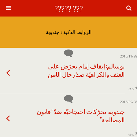
??? ?????
الروابط الذكية › جندوبة
2015/11/28
بوسالم: إيقاف إمام يحرّض على
العنف والكراهيّة ضدّ رجال الأمن
لا ردود
2015/09/08
جندوبة: تحرّكات احتجاجيّة ضدّ “قانون
المصالحة”
لا ردود