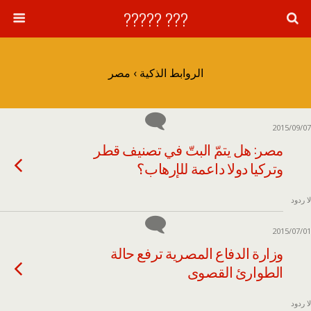
??? ?????
الروابط الذكية › مصر
2015/09/07
مصر: هل يتمّ البتّ في تصنيف قطر
وتركيا دولا داعمة للإرهاب؟
لا ردود
2015/07/01
وزارة الدفاع المصرية ترفع حالة
الطوارئ القصوى
لا ردود