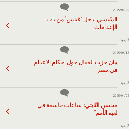
2015/06/20
السّيسي يدخل “غينس” من باب
الإعدامات
لا ردود
2015/05/18
بيان حزب العمال حول احكام الاعدام
في مصر
لا ردود
2015/04/02
محسن النّابتي: “ساعات حاسمة في
لعبة الأمم”
لا ردود