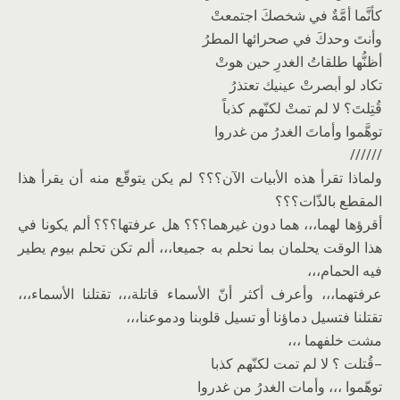
كأنَّما أمَّةٌ في شخصكَ اجتمعتْ
وأنتَ وحدكَ في صحرائها المطرُ
أظنُّها طلقاتُ الغدرِ حين هوتْ
تكاد لو أبصرتْ عينيك تعتذرُ
قُتِلتَ؟ لا لم تمتْ لكنّهم كذباً
توهَّموا وأماتَ الغدرُ من غدروا
//////
ولماذا تقرأ هذه الأبيات الآن؟؟؟ لم يكن يتوقّع منه أن يقرأ هذا
المقطع بالذّات؟؟؟
أقرؤها لهما،،، هما دون غيرهما؟؟؟ هل عرفتها؟؟؟ ألم يكونا في
هذا الوقت يحلمان بما نحلم به جميعا،،، ألم تكن تحلم بيوم يطير
فيه الحمام،،،
عرفتهما،،، وأعرف أكثر أنّ الأسماء قاتلة،،، تقتلنا الأسماء،،،
تقتلنا فتسيل دماؤنا أو تسيل قلوبنا ودموعنا،،،
مشت خلفهما ،،،
–قُتلت ؟ لا لم تمت لكنّهم كذبا
توهّموا ،،، وأمات الغدرُ من غدروا