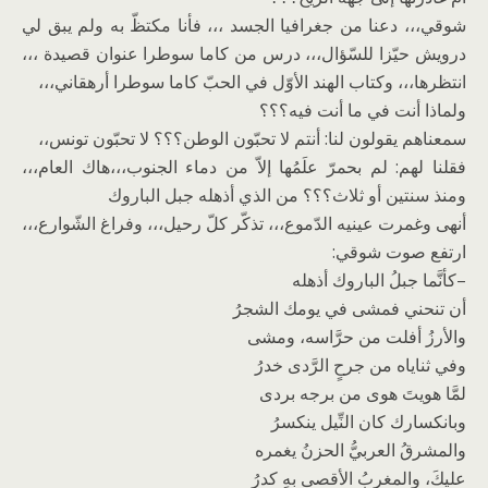
شوقي،،، دعنا من جغرافيا الجسد ،،، فأنا مكتظّ به ولم يبق لي
درويش حيّزا للسّؤال،،، درس من كاما سوطرا عنوان قصيدة ،،،
انتظرها،،، وكتاب الهند الأوّل في الحبّ كاما سوطرا أرهقاني،،،
ولماذا أنت في ما أنت فيه؟؟؟
سمعناهم يقولون لنا: أنتم لا تحبّون الوطن؟؟؟ لا تحبّون تونس،،
فقلنا لهم: لم بحمرّ علَمُها إلاّ من دماء الجنوب،،،هاك العام،،،
ومنذ سنتين أو ثلاث؟؟؟ من الذي أذهله جبل الباروك
أنهى وغمرت عينيه الدّموع،،، تذكّر كلّ رحيل،،، وفراغ الشّوارع،،،
ارتفع صوت شوقي:
–كأنَّما جبلُ الباروك أذهله
أن تنحني فمشى في يومك الشجرُ
والأرزُ أفلت من حرَّاسه، ومشى
وفي ثناياه من جرحٍ الرَّدى خدرُ
لمَّا هويتَ هوى من برجه بردى
وبانكسارك كان النِّيل ينكسرُ
والمشرقُ العربيُّ الحزنُ يغمره
عليكَ، والمغربُ الأقصى بهِ كدرُ