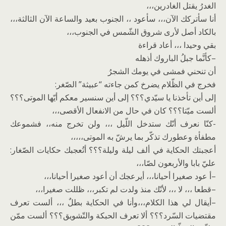
الغدرُ يقتل الغادرين،،،
أنا سأتركك الآن،،، سأعود ،، الجنوب بعيد والساعة الآن الثالثة،،،
بالكاد أصل لأرى شروق الشّمس في الجنوب،،،
بقي وحيدا ،،، أعاد قراءة
–كأنَّما جبلُ الباروك أذهله
أن تنحني فمشى في يومك الشجرُ
فخرج في الظّلام يضرخ كمن جاءته “عبيثة” الصّغر:
إلى أين تأخذنا يا سيّدي؟؟؟ إلى أين سنسير معكم أيّها الموتى؟؟؟
ألست ميّتا؟؟؟ كان في حال من الانفعال الأقصى،،،
-كنّا نعرف أنّك ستدخل اللّيل ،،، ولن تخرج منه،، فشموعك
مطفأة وعطورك تذكّر بما يرشّ به الموتى،،،،،
أعجبتك الحكاية في ألف ليلة وليلة؟؟؟ أتُعجبك حكايات الصّغار:
عليّ بابا والأربعون لصّا،،،
–أ عود صغيرا أحيانا،،، أيرعجك أن أعود صغيرا أحيانا،،،
–قطعا ،،، لا ،،، لأنّك منذ ولدت لم تكبر،،، ظللت صغيرا،،،
–أيقال لي هذا الكلام،،،وأنا في الحكاية بطلٌ ،،، ألست تعرف
مقتضيات السّرد؟؟؟ ألا تعرف الحبكة والتّشويق؟؟؟ ألست ممّن