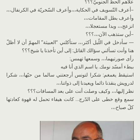
علاّهم الحظّ الجنوبيّ؟؟؟
–أعرف التّسويف في الحكاية،،،وأعرف السّخريّة في الكرنفال،،،
وأعرف بطل المقامات،،،
انزعج،،، وبدا مستعجلا،،،
–أين ستذهب الآن،،،؟؟؟
— سأدخل في اللّيل أكثر،،، ستأكلني “العبيثة” المهمّ أن لا أظلّ
هنا وأنت تسألني سؤالك القاتل: إلى أين تأخذنا يا شيخ؟؟؟
رأى صورتيهما،،، وسمعها تهمس:
ببطء أمسّد نومك. يا اسم الذي أنا فيه
استيقظ يغمغم: شكرا لتونس أرجعتني سالما من حبّها،،، شكرا
لدرويش ينقذنا ذائما ويعيدنا إلى ذواتنا،،،
نظر إليها،،، وكيف وصلت أنت على بعد المسافات؟؟؟
سمع وقع خطى على الدّرج… كانت هيفاء تحمل له قهوة كعادتها
كلّ صباح،،،