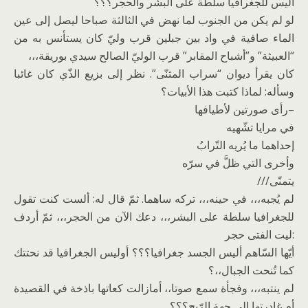
أليس للجغرافيا سلطة على البشر والحجر؟؟؟
لو لم يكن من الجنوب لما نهض في الثالثة صباحا ليصل إلى عين
الماء صافية في واد بين جبلين قرب وليّ كان يستأنس به من
“العبيثة” و”أشباح المقابر” قرب الوليّ الصالح سيدي بوريقة،،،
كان يقرأ ديوان “سراب المثنّى”. نظر إلى بزيع الذّي كان غائبا
وسأله: لماذا كتبت هذا الأبيات؟
–رأى صورتين لأطيافها
في مرايا تشّهيه
إحداهما ما يُريه التّرابُ
وأخرى التي ظلَّ في سرّه
يتمنّى///
لم يُجبه،،، في حينه،،، تركه ساهما. ثمّ قال له: ألست كنت تقول
للجغرافيا سلطة على البشر،،، دعك الآن من الحجر،،، ثمّ أردف
:ليت الفتى حجر
أيّها السّاهم أليس الجسد جغرافيا؟؟؟ أوليس الجغرافيا قد نحتتك
كما تُنحت الجبال،،؟
لم ينتبه،،، وفجأة سمع صوتا،، أمازالت كعاتها باذخة في القصيدة
أم غادرتها إلى جهة الرّيح؟؟؟