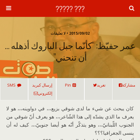
??? ?????
2015/09/02 • لا تعليقات
عمر حفيّظ: “كأنّما جبل الباروك أذهله …
أن تنحني”
مشاركة
تغريد
Pin
إرسال كبريد
SMS
إلكتروني
كان يبحث عن شيء ما لدى شوقي بزيع،،، في دواوينه،،، هو لا
يعرف ما الذي يشدّه إلى هذا الشّاعر،،، هو يعرف أنّ شوقي من
الجنوب اللّبنانيّ،،، وهو يتذكّر أنّه هو أيضا جنوبيّ،،، كيف له أن
ينسى الجغرافيا؟؟؟