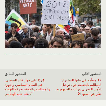
المنشور التالي
المنشور السابق
12 منظّمة في بيانها المشترك:
ردّا على حوار قائد السبسي:
المطالبة بالحقيقة حول ترحيل
في النظام السياسي والثورة
الأمير المغربي ورئاسة الجمهورية
والمصالحة والعلاقة بحركة النهضة
تعبّر عن أسفها !
/ بقلم حمّه الهمامي