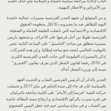
الباب لإعادة مراجعة سياسة الصحة و السلامة نحو حذف العديد
من الأمراض و الأخطار المهنية.
و من المتوقع أن تشهد المدن الفرنسية مسيرات عمالية حاشدة
اليوم للتظاهر ضد ما يعتبرونه دكا لكل منظومة الحقوق
الاقتصادية و الاجتماعية التي ناضلت الطبقة العاملة و الشغيلة
الفرنسية طويلا من أجل فرضها على الأعراف. و ستشهد باريس
مسيرة تنتطلق من ساحة “الباستيل” على الساعة الثانية عشر
بالتوقيت العالمي لتتجه نحو ساحة إيطاليا. و إن هذه التحركات
تذكر بالمسيرات المليونية التي جابت المدن الفرنسية الكبرى
في 2016 رفضا لقانون الشغل الذي يعرف بقانون “الخمري”
نسبة إلى وزيرة الشغل آنذاك.
الجدير بالذكر أن الرئيس الفرنسي الشاب و الحديث العهد
بالسياسة كان قد جاء إلى سدة الحكم في ماي 2017 و تحصلت
حركته الفتية “فرنسا إلى الأمام” على أغلبية ساحقة بالبرلمان
في فترة تميزت بالركود الاقتصادي و ارتفاع نسبة البطالة خاصة
بين الشباب و في مناخ سياسي خيم فيه خطر اليمين الشعبوي