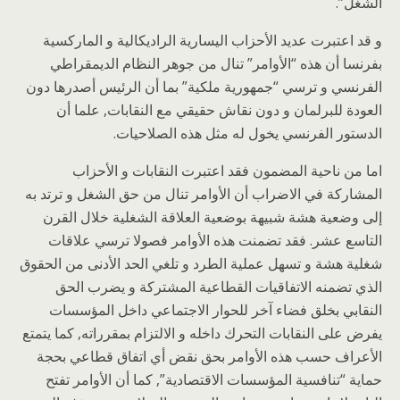
الشغل”.
و قد اعتبرت عديد الأحزاب اليسارية الراديكالية و الماركسية
بفرنسا أن هذه “الأوامر” تنال من جوهر النظام الديمقراطي
الفرنسي و ترسي “جمهورية ملكية” بما أن الرئيس أصدرها دون
العودة للبرلمان و دون نقاش حقيقي مع النقابات, علما أن
الدستور الفرنسي يخول له مثل هذه الصلاحيات.
اما من ناحية المضمون فقد اعتبرت النقابات و الأحزاب
المشاركة في الاضراب أن الأوامر تنال من حق الشغل و ترتد به
إلى وضعية هشة شبيهة بوضعية العلاقة الشغلية خلال القرن
التاسع عشر. فقد تضمنت هذه الأوامر فصولا ترسي علاقات
شغلية هشة و تسهل عملية الطرد و تلغي الحد الأدنى من الحقوق
الذي تضمنه الاتفاقيات القطاعية المشتركة و يضرب الحق
النقابي بخلق فضاء آخر للحوار الاجتماعي داخل المؤسسات
يفرض على النقابات التحرك داخله و الالتزام بمقرراته, كما يتمتع
الأعراف حسب هذه الأوامر بحق نقض أي اتفاق قطاعي بحجة
حماية “تنافسية المؤسسات الاقتصادية”, كما أن الأوامر تفتح