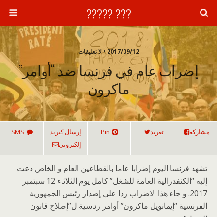
??? ?????
2017/09/12 • لا تعليقات
إضراب عام في فرنسا ضد “أوامر”
ماكرون
مشاركة
تغريد
Pin
إرسال كبريد
SMS
إلكتروني
تشهد فرنسا اليوم إضرابا عاما بالقطاعين العام و الخاص دعت
إليه “الكنفدرالية العامة للشغل” كامل يوم الثلاثاء 12 سبتمبر
2017. و جاء هذا الاضراب ردا على إصدار رئيس الجمهورية
الفرنسية “إيمانويل ماكرون” أوامر رئاسية ل”إصلاح قانون