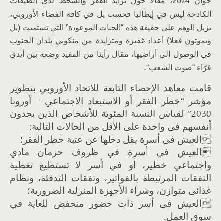
جوان 2024، مقالا حول تزايد الفقر والسخط لدى الطبقات
الكادحة ليس في إيطاليا فحسب بل في كافة الفضاء الأوروبي،
يزيل الوهم على حقيقة هذه “الجنات الموعودة” التي تستميت (بل
ويموتون فعلا) أعداد غفيرة ومتزايدة من منكوبي بلدان الجنوب
في الوصول إلى أراضيها، مقال رأينا من المفيد وضعه بين أيدي
“.
قرّاء “صوت الشعب
قامت معاهد الإحصاء التابعة للاتحاد الأوروبي بتطوير
مؤشر “خطر الفقر أو الاستبعاد الاجتماعي – أوروبا
2030” لقياس النسبة المئوية للأشخاص الذين يجدون
أنفسهم في واحدة على الأقل من الحالات التالية:
العيش في أسرة يقل دخلها عن عتبة خطر الفقر؛
العيش في أسرة في ظروف حرمان مادي
واجتماعي خطير، أو في أسر لا تستطيع تغطية
النفقات المرتبطة بالفواتير، ونفقات التدفئة، ونظام
غذائي متوازن، وشراء الأجهزة المنزلية الضرورية؛
العيش في أسر ذات حضور منخفض للغاية في
سوق العمل.