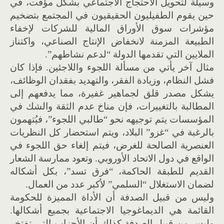
وسيلة لتحويل الاحتجاج الاجتماعي بشكل مؤقت، في
حين يقوم الطفيليون الحقيقيون في المجتمع بتضخيم
مؤشرات سوق الأوراق المالية للشركات لإخفاء
الطبيعة المزمنة لانخفاض الإنتاج الصناعي، واكتناز
الملايين التي تقدمها الدولة “لدعم نشاطهم”.
مثال آخر يأتي من مسألة اللجوء واللاجئين. فإذا كان
فشل النظام، وزيادة الفقر، والتهديد بفقدان الوظائف،
يشكل مصدر قلق لجماهير غفيرة، مما يدفعهم إلى
المطالبة بالتغييرات، فإن مناخ عدم الثقة والشك في
المؤسسات يتم توجيهه نحو “طالبي اللجوء”، فيُتهمون
بالرغبة في “غزو” البلاد، ويتم استحضار كل النظريات
العنصرية الصالحة للغرض، فيتم إلغاء حق اللجوء في
الواقع في دول الاتحاد الأوروبي. وتعود ممارسة الشعار
القديم للطبقة الحاكمة، “فرق تسد”، بكل أشكاله
لضمان الاستغلال “السلمي” لأكبر عدد من العمال.
وليس من قبيل الصدفة أن الأداة المميزة للحكومة
القائمة هي الديماغوجيا الاجتماعية بجميع أشكالها.
وليس من قبيل الصدفة كذلك أن الأحزاب التي تفتخر