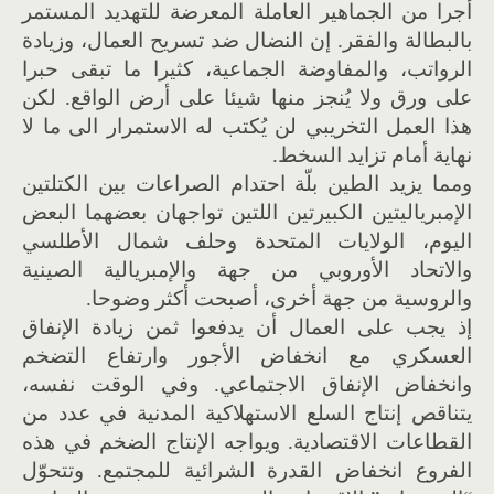
أجرا من الجماهير العاملة المعرضة للتهديد المستمر
بالبطالة والفقر. إن النضال ضد تسريح العمال، وزيادة
الرواتب، والمفاوضة الجماعية، كثيرا ما تبقى حبرا
على ورق ولا يُنجز منها شيئا على أرض الواقع. لكن
هذا العمل التخريبي لن يُكتب له الاستمرار الى ما لا
نهاية أمام تزايد السخط.
ومما يزيد الطين بلّة احتدام الصراعات بين الكتلتين
الإمبرياليتين الكبيرتين اللتين تواجهان بعضهما البعض
اليوم، الولايات المتحدة وحلف شمال الأطلسي
والاتحاد الأوروبي من جهة والإمبريالية الصينية
والروسية من جهة أخرى، أصبحت أكثر وضوحا.
إذ يجب على العمال أن يدفعوا ثمن زيادة الإنفاق
العسكري مع انخفاض الأجور وارتفاع التضخم
وانخفاض الإنفاق الاجتماعي. وفي الوقت نفسه،
يتناقص إنتاج السلع الاستهلاكية المدنية في عدد من
القطاعات الاقتصادية. ويواجه الإنتاج الضخم في هذه
الفروع انخفاض القدرة الشرائية للمجتمع. وتتحوّل