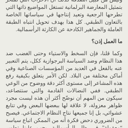
بتمثيل المعارضة البرلمانية تستغل المواضيع ذاتها التي
تطرحها الرجعية وتعيد إنتاجها في سياساتها الخاصة
بالتعاون الطبقي. كل هذا بهدف تحويل انتباه الطبقة
العاملة والجماهير الكادحة عن الكارثة الرأسمالية.
ما العمل إذن؟
وكما قلنا، فإن السخط والاستياء وحتى الغضب ضد
هذا النظام وضد السياسة البرجوازية ككل، يتم التعبير
عنه بالفعل في العديد من المؤسسات الصناعية وفي
أماكن مختلفة من البلاد. لكن الأمر يتعلق بكيفية رفع
هذه المشاعر إلى مستوى أكثر دقة ووضوح من الوعي
الطبقي. ففي النضالات القادمة والتي ستتصاعد،
سيكون من المهم أن نوضّح أكثر أن هذه ليست مجرد
ظواهر معزولة، لا علاقة لها ببعضها البعض وفي تتابع
عشوائي، بل إنا جميعها نتاج النظام الاجتماعي. فيصبح
من الضروري دحض فكرة أنه من الممكن اتباع سياسة
“معقولة” في ظل الرأسمالية. يجب علينا تطوير