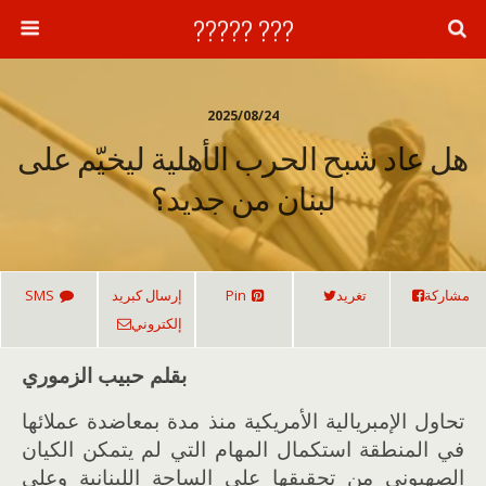
??? ?????
2025/08/24
هل عاد شبح الحرب الأهلية ليخيّم على
لبنان من جديد؟
مشاركة
تغريد
Pin
إرسال كبريد
SMS
إلكتروني
بقلم حبيب الزموري
تحاول الإمبريالية الأمريكية منذ مدة بمعاضدة عملائها
في المنطقة استكمال المهام التي لم يتمكن الكيان
الصهيوني من تحقيقها على الساحة اللبنانية وعلى