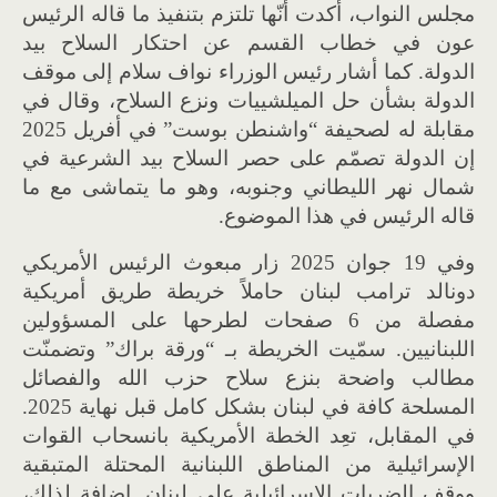
مجلس النواب، أكدت أنّها تلتزم بتنفيذ ما قاله الرئيس
عون في خطاب القسم عن احتكار السلاح بيد
الدولة. كما أشار رئيس الوزراء نواف سلام إلى موقف
الدولة بشأن حل الميلشييات ونزع السلاح، وقال في
مقابلة له لصحيفة “واشنطن بوست” في أفريل 2025
إن الدولة تصمّم على حصر السلاح بيد الشرعية في
شمال نهر الليطاني وجنوبه، وهو ما يتماشى مع ما
قاله الرئيس في هذا الموضوع.
وفي 19 جوان 2025 زار مبعوث الرئيس الأمريكي
دونالد ترامب لبنان حاملاً خريطة طريق أمريكية
مفصلة من 6 صفحات لطرحها على المسؤولين
اللبنانيين. سمّيت الخريطة بـ “ورقة براك” وتضمنّت
مطالب واضحة بنزع سلاح حزب الله والفصائل
المسلحة كافة في لبنان بشكل كامل قبل نهاية 2025.
في المقابل، تعِد الخطة الأمريكية بانسحاب القوات
الإسرائيلية من المناطق اللبنانية المحتلة المتبقية
ووقف الضربات الإسرائيلية على لبنان. إضافة لذلك،