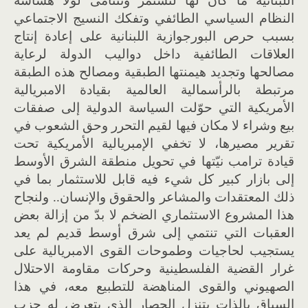
اللبنانية ما كان لها لتستمر وتتنامى لولا هشاشة
النظام السياسي الطائفي وتفكك النسيج الاجتماعي
بسبب حرص البورجوازية اللبنانية على إعادة إنتاج
العلاقات الطائفية داخل دواليب الدولة لرعاية
مصالحها وتجديد هيمنتها الطبقية ومصالح هذه الطبقة
مرتبطة بالرأسمالية العالمية بقيادة الامبريالية
الأمريكية التي حوّلت السياسة الدولية إلى صفقات
بيع وشراء لا مكان فيها لقيم التحرر وحق الشعوب في
تقرير مصيرها، لا تخفي الإمبريالية الأمريكية تحت
قيادة ترامب نيّتها في تحويل منطقة الشرق الأوسط
إلى بازار كبير كل شيء فيه قابل للاستثمار بما في
ذلك المعتقدات والمشاعر والحقوق والإنسان.. ولنجاح
هذا المشروع الاستثماري الضخم لا بدّ من إزالة بعض
العقبات التي تنتمي إلى شرق أوسط قديم لم يعد
يستجيب لحاجيات وطموحات القوى الامبريالية على
غرار القضية الفلسطينية وحركات مقاومة الاحتلال
الصهيوني والقوى المناهضة للتطبيع معه، في هذا
السياق بالذات يتنزل الحصار الذي يتعرض له حزب