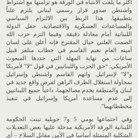
أكثر ما يلفت الانتباه في الورقة هو تزامنها مع اشتراط
واشنطن صدور قرار رسمي لبناني يلتزم علناً
بتطبيقها. هذا الربط بين الالتزام السياسي
والمساعدات العسكرية والاقتصادية، جعل الدولة
اللبنانية أمام معادلة دقيقة. وفيما التزم حزب الله
الصمت العلني حيال المقترح فإنه أعلن على لسان
أمينه العام نعيم القاسم في خطاب متلفز قبيل
ساعات من نهاية المهلة التي حددها المبعوث
الأمريكي: “حق الحزب واللبنانيين في قول “لا” لأمريكا
و”لا” لإسرائيل. واتهم القاسم واشنطن وإسرائيل
بمحاولة استغلال الظرف الراهن لفرض واقع جديد في
لبنان والمنطقة يخدم مصالحهما، داعياً جميع اللبنانيين
إلى عدم مساعدة أمريكا وإسرائيل في تنفيذ
مخططاتهما”.
وفي اجتماعها يومي 5 و7 جويلية تبنت الحكومة
اللبنانية الورقة الأمريكية مدخلة عليها بعض التعديلات
الشكلية المتمثلة أساسا في الأمن مقابل السلاح – أي