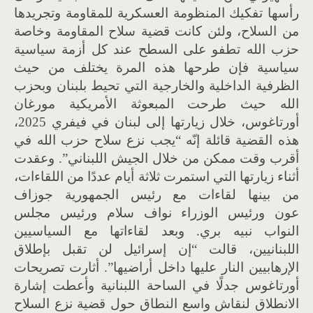
رأسها تفكيك المنظومة العسكرية للمقاومة وتجريدها
من السلاح، ولئن كانت قضية سلاح المقاومة وخاصة
حزب الله تطفو على السطح عند كل أزمة سياسية
سياسية فإن طرحها هذه المرة يختلف من حيث
الظرفية الداخلية والخارجية التي تحيط بلبنان وبحزب
الله حيث طرحت المبعوثة الأمريكية مورغان
أورتاغوس، خلال زيارتها إلى لبنان في فيفري 2025،
هذه القضية قائلة إنّه “يجب نزع سلاح حزب الله في
أقرب وقت ممكن من خلال الجيش اللبناني”. وعقدت
أثناء زيارتها التي استمرت ثلاثة أيام عددًا من اللقاءات،
من بينها لقاءات مع رئيس الجمهورية جوزاف
عون ورئيس الوزراء نواف سلام ورئيس مجلس
النواب نبيه بري. وبعد لقاءاتها مع السياسيين
اللبنانيين، قالت “إن إسرائيل لن تقبل بإطلاق
الإرهابيين النار عليها داخل أراضيها”. أثارت تصريحات
أورتاغوس جدلًا في الساحة اللبنانية وأعطت إشارة
الانطلاق لنقاش واسع النطاق حول قضية نزع السلاح