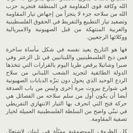
الله وكافة قوى المقاومة في المنطقة فتجريد حزب
الله من سلاحه جزء لا يتجزأ من إجهاض تيار المقاومة
وتصعيد تيار التطبيع والتفريط في الحقوق الفلسطينية
والعربية المنتهكة من قبل الصهيونية والامبريالية
ووكلائها الرجعيين.
فها هو التاريخ يعيد نفسه في شكل مأساة ساخرة
فمن ذبح الفلسطينيين واللبنانيين في تل الزعتر وفي
صبرا وشاتيلا يرقص طربا اليوم بالقرارات التي تتخذها
الدولة الطائفية لتجريد الشعب اللبناني من سلاح
الردع الوحيد الذي يحول دون تنزّه الدبابات الصهيونية
في شوارع بيروت مرة أخرى وليس من باب الصدفة
أيضا أن يكون أول من سلم سلاحه من الفصائل هي
حركة فتح التي انحرف بها التيار الانتهازي التفريطي
في تبنّي واضح من السلطة الفلسطينية العميلة لخيار
تصفية المقاومة.
كل الظروف الموضوعية مهيّأة في لبنان لاشتعال