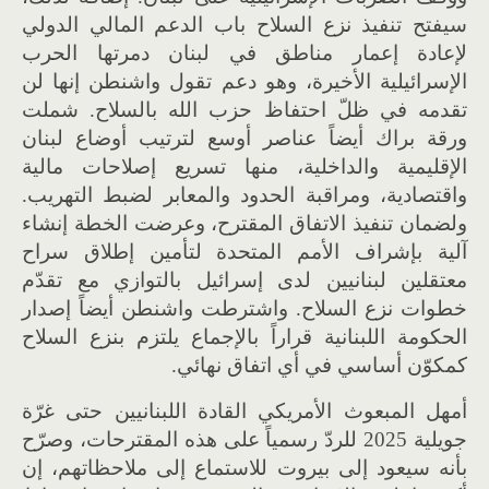
سيفتح تنفيذ نزع السلاح باب الدعم المالي الدولي
لإعادة إعمار مناطق في لبنان دمرتها الحرب
الإسرائيلية الأخيرة، وهو دعم تقول واشنطن إنها لن
تقدمه في ظلّ احتفاظ حزب الله بالسلاح. شملت
ورقة براك أيضاً عناصر أوسع لترتيب أوضاع لبنان
الإقليمية والداخلية، منها تسريع إصلاحات مالية
واقتصادية، ومراقبة الحدود والمعابر لضبط التهريب.
ولضمان تنفيذ الاتفاق المقترح، وعرضت الخطة إنشاء
آلية بإشراف الأمم المتحدة لتأمين إطلاق سراح
معتقلين لبنانيين لدى إسرائيل بالتوازي مع تقدّم
خطوات نزع السلاح. واشترطت واشنطن أيضاً إصدار
الحكومة اللبنانية قراراً بالإجماع يلتزم بنزع السلاح
كمكوّن أساسي في أي اتفاق نهائي.
أمهل المبعوث الأمريكي القادة اللبنانيين حتى غرّة
جويلية 2025 للردّ رسمياً على هذه المقترحات، وصرّح
بأنه سيعود إلى بيروت للاستماع إلى ملاحظاتهم، إن