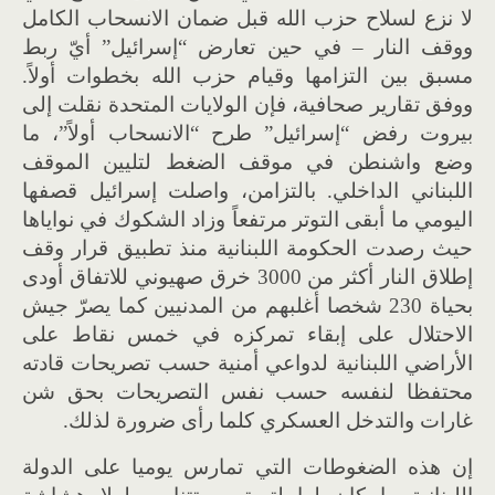
لا نزع لسلاح حزب الله قبل ضمان الانسحاب الكامل
ووقف النار – في حين تعارض “إسرائيل” أيّ ربط
مسبق بين التزامها وقيام حزب الله بخطوات أولاً.
ووفق تقارير صحافية، فإن الولايات المتحدة نقلت إلى
بيروت رفض “إسرائيل” طرح “الانسحاب أولاً”، ما
وضع واشنطن في موقف الضغط لتليين الموقف
اللبناني الداخلي. بالتزامن، واصلت إسرائيل قصفها
اليومي ما أبقى التوتر مرتفعاً وزاد الشكوك في نواياها
حيث رصدت الحكومة اللبنانية منذ تطبيق قرار وقف
إطلاق النار أكثر من 3000 خرق صهيوني للاتفاق أودى
بحياة 230 شخصا أغلبهم من المدنيين كما يصرّ جيش
الاحتلال على إبقاء تمركزه في خمس نقاط على
الأراضي اللبنانية لدواعي أمنية حسب تصريحات قادته
محتفظا لنفسه حسب نفس التصريحات بحق شن
غارات والتدخل العسكري كلما رأى ضرورة لذلك.
إن هذه الضغوطات التي تمارس يوميا على الدولة