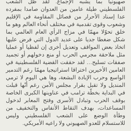
صهيونيا بما يشبه الإجماع. لقد ظل الشعب
الفلسطيني طيلة عامين من العدوان صامدا بمفرده
عدا إسناد الأحرار من فصائل المقاومة في الإقليم
وشعوب وقوى تقدمية في مختلف أنحاء العالم وهو ما
خلق تحوّلا مهمّا في مزاج الرأي العام العالمي بما
شكل ضغطا جديا على عديد الدول التي فرض عليها
اتخاذ بعض المواقف وتعديل أخرى إن لفظيا أو عمليا
مثل ملاحقة مجرمي الحرب أو منع دخولهم أو تجميد
صفقات تسليح… لقد حققت القضية الفلسطينية في
العامين الأخيرين اختراقا استراتيجيا مهمّا رغم التدمير
الواسع وحرب الإبادة البشعة، وها هي اليوم لا ترمي
المنديل ولا تقبل بقرار مجلس الأمن رغم أنّها قبلت
في البداية بخطّة ترامب في عناوينها الكبرى الخاصة
بوقف الحرب وتبادل الأسرى وفتح المعابر لدخول
المساعدات، بهدف التقاط الأنفاس والتخفيف من
وطأة الوضع على الشعب الفلسطيني وليس
للاستسلام للعدو الصهيوني ولا راعيه الأمريكي.