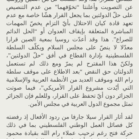
عن التصويت وأعلنتا “تخوّفهما” من عدم التنصيص
على حلّ الدولتين بما يجعل القرار هشّا خاصة مع عدم
تعهد قادة كيان الاحتلال بأيّ التزام يخصّ المهمات
المباشرة المتعلقة بإيقاف العدوان أو “الحل الدائم
للصراع”. هذا وقد أعدّت روسيا بمعية الصين قرارا
معدّلا لا ينصّ على مجلس السلام ويكلّف السلطة
الفلسطينية بإدارة القطاع في أفق “حلّ الدولتين”،
ولكنّ هذا المقترح لم يمرّ ومع ذلك لم تستعمل
الدولتان حق النقض “بعد الاطلاع على موقف سلطة
رام الله وموقف العديد من الأنظمة العربية والإسلامية
التي أيّدت مشروع القرار الأمريكي”، فيما صوتت
الجزائر دون أيّ تحفظ على القرار، وللعلم فإن الجزائر
تمثل مجموع الدول العربية في مجلس الأمن.
لقد أثار القرار سيلا جارفا من ردود الأفعال إذ رفضته
كل فصائل العمل الوطني الفلسطيني بما في ذلك
حركة فتح رغم ترحيب عملاء رام الله بقيادة محمود