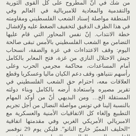
من شكّ في أنّ المطروح على كل القوى الثورية
والتقدمية والمعادية للامبريالية في العالم وفي
المنطقة مواصلة إسناد الشعب الفلسطيني ومقاومته
في هذا الظرف الدقيق لتخفيف الضغط عليه ولإفشال
خطة الانتداب. إنّ نفس المحاور التي قام عليها
التضامن مع الشعب الفلسطيني بالأمس تبقى صالحة
اليوم: وقف الاعتداءات في غزة والضفة، انسحاب
جيش الاحتلال النازي من غزة، فتح المعابر بالكامل
أمام المساعدات، محاكمة مجرمي الحرب وعلى
رأسهم نتنياهو، وقف دعم الكيان ماليا وعسكريا وقطع
العلاقات معه، احترام حق الشعب الفلسطيني في
تقرير مصيره واستعادة أرضه بالكامل وبناء دولته
المستقلة الخ… ومن البديهي أنّ من أوكد المهام
بالنسبة إلينا في تونس مواصلة النضال من أجل تجريم
التطبيع وإلغاء كل الاتفاقيات الأمنية والعسكرية مع
الامبريالي الأمريكي الغربي وفي مقدمتها اتفاقية
“الحليف المميّز خارج الناتو”. فليكن يوم 29 نوفمبر