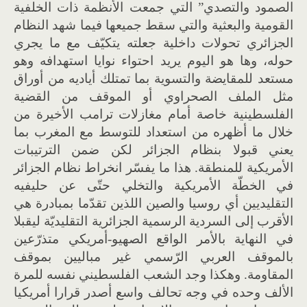
الصمود والتصدي” التي جمعت الأنظمة ذات الخلفية
القومية والبعثية والتي سقط جميعها فيما شهد النظام
الجزائري تحولات داخلية جعلته يتكيّف مع ما يجري
حوله، وها هو اليوم يريد احتواء نوايا استهدافه وهو
مستعد للمقايضة والتسوية بما تمتلك أياديه من أوراق
مثل الملف الصحراوي أو الموقف من القضية
الفلسطينية خاصة أمام مغازلات ترامب الأخيرة من
خلال ما أظهره من استعداد للتوسط مع المغرب بما
يعني قبولا بنظام الجزائر لكن ضمن الترتيبات
الأمريكية للمنطقة. هذا ما يفسّر انخراط نظام الجزائر
في الخطّة الأمريكية والتخلي حتّى عن حليفيه
التقليديين أي روسيا والصين اللذين تقدّما بمبادرة هي
الأقرب إلى السردية الرسمية الجزائرية التقليديّة ليقبلا
في النهاية بالأمر الواقع الصهيو-أمريكي متذرّعين
بالموقف العربي الرّسمي غير مباليين بموقف
المقاومة. وهكذا وجد الشعب الفلسطيني نفسه للمرة
الألف وحده في وجه تحالف واسع أصدر قرارا أمريكيا