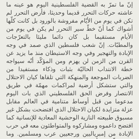
إنّ ما تمرّ به القضية الفلسطينية اليوم هو عينه ما
عاشته حركات التحرر قديما وحديثا، فأرض التحرر لم
تكن في يوم من الأيّام مفروشة بالورود بل كانت كلّها
أشواك كما أنّ خطّ سير التحرر لم يكن في يوم من
الأيام مستقيما بل كان دائما مليئا بالتعرّجات
والمطبّات. إنّ شعب فلسطين الذي صمد في وجه
الإبادة والتهجير وفي وجه الاستيطان منذ ما يزيد عن
القرن من الزمن لن يهزم ومن المؤكّد أنّه سيواجه
خطة الانتداب الحاليّة بثبات وذكاء مستفيدا من
الضربات الموجعة والمنهكة التي تلقاها كيان الاحتلال
والتي ستشكل أرضية لمراكمات مهمّة في طريق
الانتصار وفرض الحق الفلسطيني الذي بات اليوم
مدعوما من قبل أوساط متنامية في العالم مقابل
عزلة متزايدة لكيان الاحتلال الذي افتضحت بشكل غير
مسبوق طبيعته النازية الوحشية المعادية للإنسانية كما
افتضح داعموه ومشاركوه والمتواطئون معه في حرب
الإبادة من إمبرياليين ورجعيين عرب ومسلمين. وما