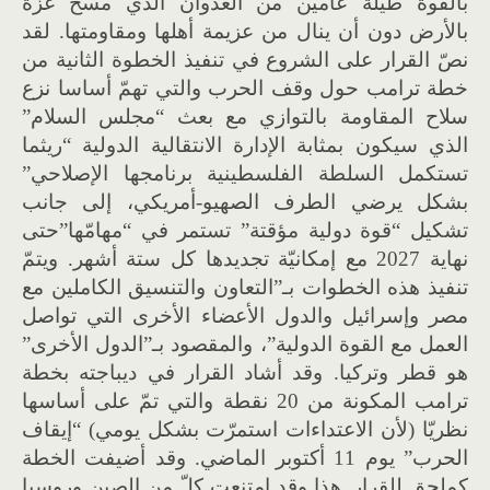
بالقوة طيلة عامين من العدوان الذي مسح غزة
بالأرض دون أن ينال من عزيمة أهلها ومقاومتها. لقد
نصّ القرار على الشروع في تنفيذ الخطوة الثانية من
خطة ترامب حول وقف الحرب والتي تهمّ أساسا نزع
سلاح المقاومة بالتوازي مع بعث “مجلس السلام”
الذي سيكون بمثابة الإدارة الانتقالية الدولية “ريثما
تستكمل السلطة الفلسطينية برنامجها الإصلاحي”
بشكل يرضي الطرف الصهيو-أمريكي، إلى جانب
تشكيل “قوة دولية مؤقتة” تستمر في “مهامّها”حتى
نهاية 2027 مع إمكانيّة تجديدها كل ستة أشهر. ويتمّ
تنفيذ هذه الخطوات بـ”التعاون والتنسيق الكاملين مع
مصر وإسرائيل والدول الأعضاء الأخرى التي تواصل
العمل مع القوة الدولية”، والمقصود بـ”الدول الأخرى”
هو قطر وتركيا. وقد أشاد القرار في ديباجته بخطة
ترامب المكونة من 20 نقطة والتي تمّ على أساسها
نظريّا (لأن الاعتداءات استمرّت بشكل يومي) “إيقاف
الحرب” يوم 11 أكتوبر الماضي. وقد أضيفت الخطة
كملحق للقرار. هذا وقد امتنعت كلّ من الصين وروسيا