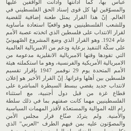
عباس بها، كما أدانتها وأدانت الواقفين عليها
والمسوّقين لها كل قوى إسناد الحق الفلسطيني في
العالم. إنّ هذا القرار يمثل طعنة إضافية للقضية
وللشعب الفلسطينيين وهو واقعيّا استعادة مأساوية
لقرار الانتداب على فلسطين الذي اتخذته عصبة الأمم
عام 1924. وهو القرار الذي وضع المشروع الصّهيونيّ
على سكّة التنفيذ برعاية ودعم من الامبريالية العالمية
التي تقودها وقتها الامبريالية الانقليزية مدعومة من
الامبريالية الأمريكية والفرنسية، وهو ما استكملته هيئة
الأمم المتحدة يوم 29 نوفمبر 1947 بإقرار تقسيم
فلسطين بين أهلها وغزاتها. إنّ القرار الأخير هو إعلان
لانتداب جديد يقضي ببسط السيطرة المباشرة على
قطاع غزة من قبل دول أجنبية، مع استثناء
الفلسطينيين مهما كانت صفتهم بما في ذلك سلطة
رام الله الموالية والمستعدّة لأقذر المهمات السياسية
والأمنية. ولم يتردّد صنّاع قرار مجلس الأمن
والمصوّتون عليه بمن فيهم الطرف “العربي” الذي