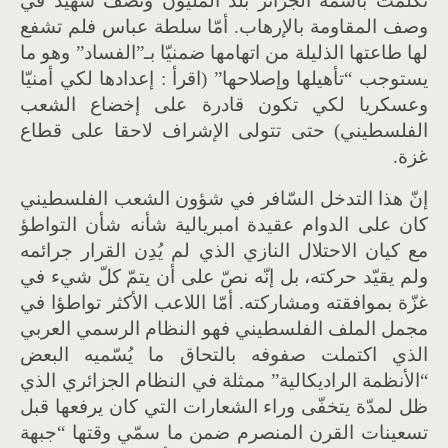
تكلمت باسمه الجزائر بلد المليون ونصف شهيد في
وصف المقاومة بالإرهاب. أمّا سلطة عباس فلم تشفع
لها طاعتها الذليلة من اتهامها ضمنيّا بـ”الفساد” وهو ما
يستوجب “تأهيلها وإصلاحها” (اقرأ : إعدادها لكي أمنيّا
وعسكريا لكي تكون قادرة على إخضاع الشعب
الفلسطيني) حتى تتولى الإشراف لاحقا على قطاع
غزة.
إنّ هذا التدخل السّافر في شؤون الشعب الفلسطيني
كان على الدوام عقيدة امبريالية شأنه شأن التواطؤ
مع كيان الاحتلال النازي الذي لم يُدِن القرار جرائمه
ولم يقيّد حركته، بل إنّه نصّ على أن يتمّ كلّ شيء في
غزّة بموافقته ومشاركته. أمّا اللاعب الأكثر تواطؤا في
مجمل الملف الفلسطيني فهو النظام الرسمي العربي
الذي اكتملت صفوفه بالتحاق ما يُسّميه البعض
“الأنظمة الراديكالية” ممثلة في النظام الجزائري الذي
ظل لمدّة يتخفّى وراء الشعارات التي كان يرفعها قبل
تسعينات القرن المنصرم ضمن ما سمّي وقتها “جبهة