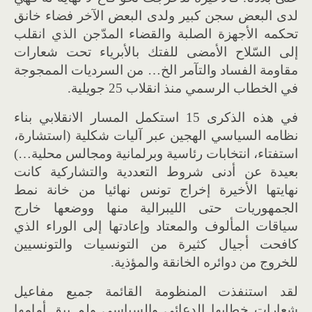
لدى البعض سجن كبير ولدى البعض الآخر فضاء خانق
تحكمه الأجهزة الصلبة والقضاء المدّجن الذي انقلب
إلى السّلاح الأمضى للفتك بالأبرياء تحت شعارات
مقاومة الفساد والتآمر الخ… من السرديات الممجوجة
في الخطاب الرسمي منذ انقلاب 25 جويلية.
في هذه الذكرى 15 استكمل المسار الانقلابي بناء
نظامه السياسي الهجين عبر آليات شكلية (استشارة،
استفتاء، انتخابات رئاسية وبرلمانية ومجالس محلية…)
بعيدة عن أدنى شروط التعددية والتشاركية كانت
نهايتها الأخيرة إخراج تونس نهائيا من خانة نمط
الجمهوريات حتى الليبرالية منها ووضعها خارج
سياقات المألوف والمعتاد وإعادتها إلى الوراء الذي
كافحت أجيال كثيرة من التونسيات والتونسيين
للخروج من دوائره الخانقة والمؤذية.
لقد استنفذت المنظومة القائمة جميع مفاعيل
شعارات خطابها الدعائي والسياسي ولم يبق أمامها