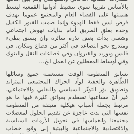
بالأساس تقريبا سوى تنشيط أدواتها القمعية لبسط
هيمنتها على الفضاء العام والمجتمع عموما بهدف
فرض ليس فقط الهدوء وإنما صمت القبور الكفيل
وحده بغلق الطريق أمام بدايات نهوض اجتماعي
وشعبي بدأت بعض نذره سائرة وإن بنسق بطيء
ومتدرج نحو التصاعد في أكثر من قطاع ومكان، في
قابس وبوزيد والقيروان وفي قطاعات النقل والبنوك
وفي أوساط المعطلين عن العمل الخ…
تسابق المنظومة الوقت مستعملة جميع وسائلها
الظّاهرة والخفية لوأد الحراك المجتمعي المتزايد
وتطويق بؤر التوتّر السياسي والنقابي والاجتماعي،
غير أنّ مساعيها تصطدم بعوائق كثيرة فيها ما هو
مرتبط بجملة أسباب هيكلية منبثقة من المنظومة
نفسها التي بدت عاجزة عن تقديم الحلول لمعضلات
مجتمعنا وانغماسها في تحويل الأزمات السياسية
والاقتصادية والاجتماعية والبيئية إلى وقود خطاب