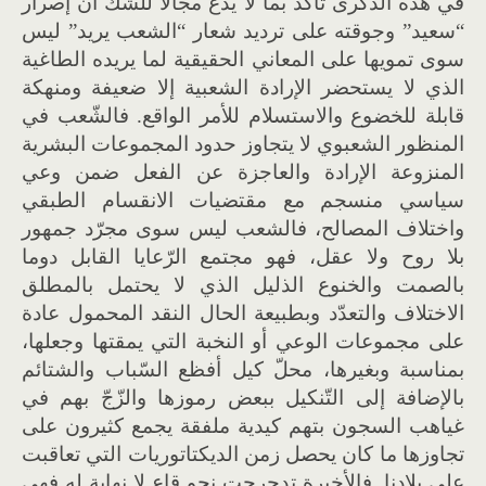
في هذه الذّكرى تأكّد بما لا يدعُ مجالا للشّك أنّ إصرار
“سعيد” وجوقته على ترديد شعار “الشعب يريد” ليس
سوى تمويها على المعاني الحقيقية لما يريده الطاغية
الذي لا يستحضر الإرادة الشعبية إلا ضعيفة ومنهكة
قابلة للخضوع والاستسلام للأمر الواقع. فالشّعب في
المنظور الشعبوي لا يتجاوز حدود المجموعات البشرية
المنزوعة الإرادة والعاجزة عن الفعل ضمن وعي
سياسي منسجم مع مقتضيات الانقسام الطبقي
واختلاف المصالح، فالشعب ليس سوى مجرّد جمهور
بلا روح ولا عقل، فهو مجتمع الرّعايا القابل دوما
بالصمت والخنوع الذليل الذي لا يحتمل بالمطلق
الاختلاف والتعدّد وبطبيعة الحال النقد المحمول عادة
على مجموعات الوعي أو النخبة التي يمقتها وجعلها،
بمناسبة وبغيرها، محلّ كيل أفظع السّباب والشتائم
بالإضافة إلى التّنكيل ببعض رموزها والزّجّ بهم في
غياهب السجون بتهم كيدية ملفقة يجمع كثيرون على
تجاوزها ما كان يحصل زمن الديكتاتوريات التي تعاقبت
على بلادنا. فالأخيرة تدحرجت نحو قاع لا نهاية له فهي