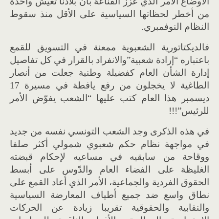
الأوضاع الأمر الذي عزّز القناعة بأن بلادنا تعيش واحدة
من أخطر لحظاتها السياسية على الأقل منذ سقوط
النظام النوفمبري.
فالديكتاتورية الشعبوية ممعنة في التسويق للقمع
باعتباره “إرادة شعبية”والانفراد بالقرار في كل تفاصيل
إدارة الشأن العام كفضيلة وطنية جعلت من أنصار
الطاغية لا يخجلون من رفع يافطة في مسيرة 17
ديسمبر هذا العام كتب عليها “الشعب يفوّض الأمر
للرئيس”!!!
في هذه الذكرى وجد الشعب التونسي نفسه من جديد
في مواجهة نظام حكم شعبوي شمولي أكثر صلفا
ووقاحة من سابقيه في مساعيه لإحكام قبضته
الغليظة على الفضاء العام والدّوس على أبسط
الحقوق الفردية والجماعية، الأمر الذي أعاد القمع على
نطاق واسع ضد جميع أطياف المعارضة السياسية
والنقابية والحقوقية تقريبا زيادة عن الحركات