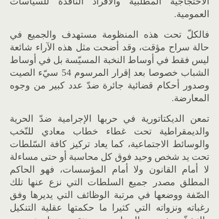
الاحتجاجية المطلبية والأفراد الناقدة للسياسات
العمومية.
فالكلّ تحت هذه المنظومة مستهدف والجميع في
حالة سراح مؤقت، وقد أضحت مثل هذه الآراء شائعة
ليس فقط في أوساط النخبة المسيّسة بل في أوساط
الشباب خصوصا بعد إقرار المرسوم 54 سيّء الصيت
وصدور أحكام قضائية جائرة ضدّ عدد كبير من وجوه
المعارضة.
تمعن الديكتاتورية في حربها الإجرامية ضدّ الحرية
والديمقراطية تحت غطاء خطاب معادي للنّخب
والوسائط الاجتماعية، كما يعاد تركيز كافة السّلطات
تحت يد شخص وحيد فوق كل محاسبة أو حتى مساءلة
لا أمام القانون ولا أمام المؤسسات، فهو الحاكم
المطلق مصدر جميع السلطات التي نزع عنها تلك
الصّفة ووضعها في مرتبة الوظائف التي يديرها وفق
رغباته ونزواته التي كثيرا ما حكمتها عقلية التنكيل