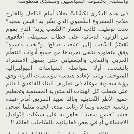
والتشفّي بخصومه السياسيين ومنتقدي منظومته.
في هذه الذكرى تَكشَّفَتْ بجلاء أمام الدّاخل والخارج
ملامح المشروع الشّعبوي الذي بشّر به “قيس سعيد”
تحت توظيف كاذب لشعار “الشّعب يريد” الذي يقوم
من الزاوية الدعائية على خطاب تبسيطي أخلاقوي
يُقسّمُ الشّعب إلى “شعب صالح” و”نخب فاسدة”
وفق منظوره ينبغي تجريدها من جميع أدوات التنظّم
الحزبي والنقابي والجمعياتي حتى يسهل الاستفراد
بالشعب، أولا لمواصلة السياسات النيوليبرالية
المتوحشة وثانيا لإعادة هندسة مؤسسات الدولة وفق
رؤية شعبوية موغلة في تخاريف البناء القاعدي القائم
على شطب كل الهيئات الدستورية المستقلة وتحطيم
جميع الأطر التّعديلية وثالثا تعبيد الطريق أمام عهدة
رئاسية جديدة ولما لا رئاسة مدى الحياة مثلما أضحى
حشد “قيس سعيد” يجاهر به على شبكات التّواصل
الاجتماعي أو في بعض فعالياتهم بالسّاحات العامّة!!!