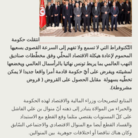
انتقلت حكومة
التّكنوقراط التي لا تسمع ولا تفهم إلى السرعة القصوى بسعيها
المحموم لإعادة هيكلة الاقتصاد المحلّي وفق مخطّطات صناديق
النهب العالمي بما يربط تونس نهائيا بالرأسمال العالمي ويخضعها
لمشيئته ويفرض على أيّ حكومة قادمة أمرا واقعا جديدا لا يمكن
تخطّيه بسهولة
مقابل الحصول على القروض ( قروض
مشروطة).
المتابع لتصريحات وزراء المالية والاقتصاد لهذه الحكومة
والخبراء من الموالاة يتبادر إلى ذهنه أنّ منوال بن علي الفاشل
على كلّ المستويات يقتضي مثلما وقع القطع مع الاستبداد
والفساد القطع أيضا مع المنوال الاقتصادي والاجتماعي السّابق
وكان هناك تناقضا أو اختلافات جوهرية بين المنوالين.