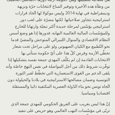
من وطأة هذه الأخيرة وتوفير المناخ لانتخابات حرّة ونزيهة
وديمقراطية في نهاية 2014 وليس موكولا لها اتّخاذ قرارات
استراتيجية تتجاوز صلاحياتها. لكنها مصرّة على لعب دور
استراتيجي يؤسّس لمرحلة جديدة أكثر تبعيّة وارتهانا للخارج
وللمؤسّسات المالية العالمية النهابة. فدورها إذا هو وضع أسس
النظام الاقتصادي والمنوال الليبرالي المتوحش والمضيّ قدما
نحو التّطبيع مع الكيان الصهيوني ولو على مراحل تحت شعار
تخطّي الأزمة وفرض كلّ هذا على أيّ حكومة ستأتي بها
الانتخابات القادمة إن لم يكلّف المهدي جمعة نفسه بتشكيلها إذا
توفّرت شروط ذلك من أجل المواصلة في نفس النهج خاصّة وأنه
يلقى الدعم من القوى الاستعمارية التي تخطّط لقبر الثورة
التونسية وضمان مصالحها الاستراتيجية في بلادنا والحيلولة دون
اتّجاه تونس نحو بناء الدّولة العصرية المكتفية ذاتيا والمستقلة
اقتصاديا وسياسيا.
إنّ هذا ليس بغريب على الفريق الحكومي للمهدي جمعة الذي
تربّى في مؤسّسات النهب العالمي وهو حريص على تنفيذ