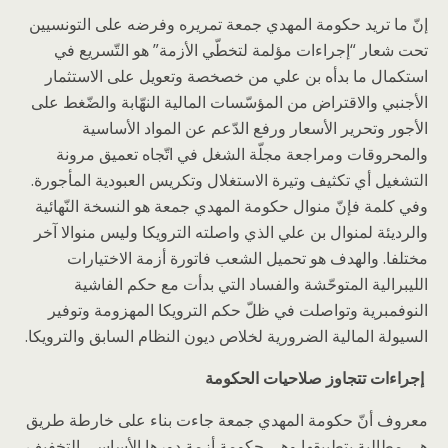
إنّ ما تريد حكومة المهدي جمعة تمريره وفرضه على التونسيين
تحت شعار “إجراءات مؤلمة لتخطّي الأزمة” هو التّسريع في
استكمال ما بدأه بن علي من خصخصة وتعويل على الاستثمار
الأجنبي والاقتراض من المؤسّسات المالية النهّابة والضّغط على
الأجور وتحرير الأسعار ورفع الدّعم عن المواد الأساسية
والمحروقات ومراجعة مجلّة الشغل في اتّجاه تعميق مرونة
التشغيل أي تكثيف وتيرة الاستغلال وتكريس العبودية المأجورة.
وفي كلمة فإنّ منوال حكومة المهدي جمعة هو النسخة النّهائية
والرديئة لمنوال بن علي الذي واصلته الترويكا وليس منوالا آخر
مختلفا. والهدف هو تحميل الشعب فاتورة أزمة الاختيارات
الليبرالية المتوحّشة والفساد التي بدأت مع حكم الفاشية
النوفمبرية وتواصلت في ظلّ حكم الترويكا المهزومة وتوفير
السيولة المالية الضرورية لخلاص ديون النظام السابق والترويكا.
إجراءات تتجاوز صلاحيات الحكومة
معروف أنّ حكومة المهدي جمعة جاءت بناء على خارطة طريق
هي مطالبة بتطبيقها وهي حكومة أزمة دورها الأساسي التخفيف