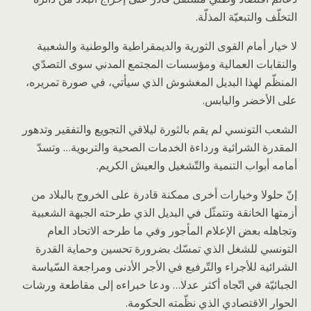
التخلّف والتبعيّة المذلّة.
لا خيار أمام القوى الثورية والديمقراطية والوطنية والشعبية
والنقابات العمالية ومؤسسات المجتمع المدني سوى التصدّي
المنظّم لهذا البديل المغشوش الذي سيأتي، في صورة تمريره،
على الأخضر واليابس.
الشعب التونسي لم يقم بالثورة ليلاقي التجويع والتفقير وتدهور
المقدرة الشرائية ورداءة الخدمات الصحية والتربوية… وتسدّ
أمامه أبواب التنمية والتّشغيل والعيش الكريم.
إنّ حلولا وخيارات أخرى ممكنة قادرة على الخروج بالبلاد من
أزمتها الخانقة وتتمثّل في البديل الذي طرحته الجبهة الشعبية
وتجاهله بعض الإعلام المأجور وفي ما طرحه الاتحاد العام
التونسي للشغل الذي تمسّك بضرورة تحسين وحماية القدرة
الشرائية للأجراء والتّرفيع في الأجر الأدنى ومراجعة السّياسة
الجبائيّة في اتّجاه أكثر عدلا… ودعا خبراءه إلى مقاطعة ورشات
الحوار الاقتصادي الذي نظّمته الحكومة.