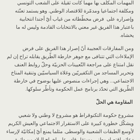
المهمات المكلّف بها مهما كانت ثقيلة على الشعب التونسي
ومكلفة اجتماعيا ومدمّرة للاقتصاد الوطني. وهو يستمد تعنّته
وإصراره على فرض مخطّطاته من غياب أيّ أجندا انتخابية
باعتبار هذا الفريق غير معني بالانتخابات القادمة وليس له ما
يخشاه.
ومن المفارقات العجيبة أنّ إصرار هذا الفريق على فرض
الإملاءات التي تتنافى مع جوهر خارطة الطّريق يقابله تراخ إن لم
نقل امتناع على مراجعة التّعيينات الحزبيّة وحلّ روابط العنف
وتحرير المساجد من التكفيريّين وغلاة السياسيّين وتنقية المناخ
الاجتماعي… وهي إجراءات منصوص عليها بوضوح في خارطة
الطّريق التي تحدّد برنامج عمل الحكومة وتأطّر سلوكها.
المقاومة هي الحلّ
مشروع حكومة التكنوقراط هو مشروع لا وطني ولا شعبي
ويشكّل خطورة كبيرة على الاستقرار الاجتماعي والعيش الكريم
لأوسع الطبقات الشعبية والوسطى. مثلما يمنع أيّ إمكانيّة لإرساء
دعائم اقتصاد وطني مستقل قادر على إخراج البلاد من دائرة