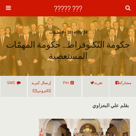
??? ?????
2014/05/24 • لا تعليقات
حكومة التّكنوقراط… حكومة المهمّات
المستعصية
مشاركة
تغريد
Pin
إرسال كبريد
SMS
إلكتروني
بقلم علي البعزاوي