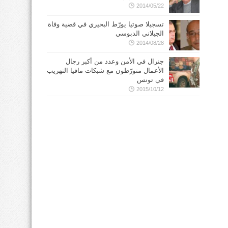
2014/05/22
تسجيلا صوتيا يورّط البحيري في قضية وفاة
الجيلاني الدبوسي
2014/08/28
جنرال في الأمن وعدد من أكبر رجال
الأعمال متورّطون مع شبكات مافيا التهريب
في تونس
2015/10/12