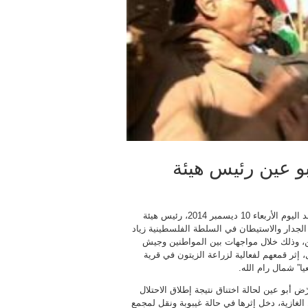
بو عين رئيس هيئة
استشهد اليوم الأربعاء 10 ديسمبر 2014، رئيس هيئة
لجدار والاستيطان في السلطة الفلسطينية زياد
ن، وذلك خلال مواجهات بين المواطنين وجيش
ل، إثر قمعهم لفعالية لزراعة الزيتون في قرية
ا” شمال رام الله.
ّض أبو عين لحالة اختناق نتيجة إطلاق الاحتلال
 الغازية، دخل إثرها في حالة غيبوبة ونقل لمجمع