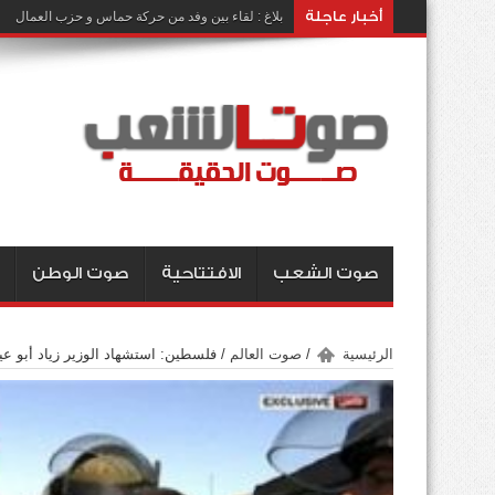
أخبار عاجلة
بلاغ : لقاء بين وفد من حركة حماس و حزب العمال
صوت الشعب
الافتتاحية
صوت الوطن
الرئيسية
/
صوت العالم
/
فلسطين: استشهاد الوزير زياد أبو عي