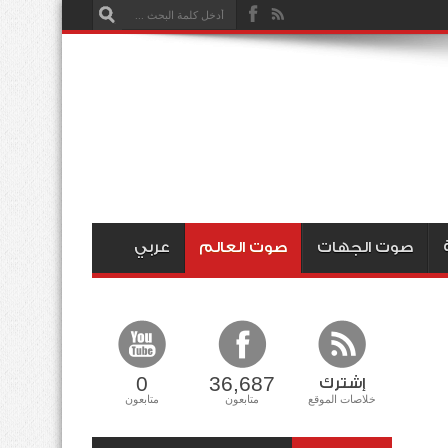
صوت الجهات
صوت العالم
عربي
0
36,687
إشترك
خلاصات الموقع
متابعون
متابعون