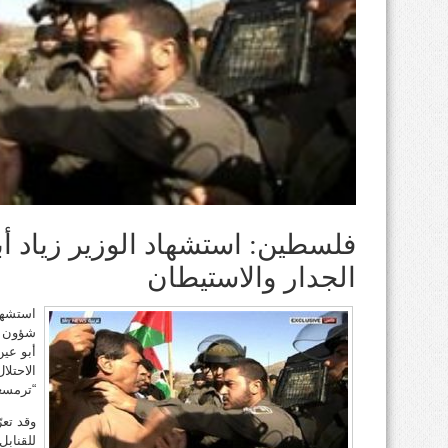
فلسطين: استشهاد الوزير زياد أ
الجدار والاستيطان
شؤون ا
أبو عي
الاحتلا
“ترمسعي
وقد تعر
للقنابل