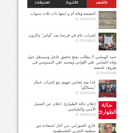
الأشهر
الأخيرة
تعليقات
النفيضة:وفاة أم و ابنتها ذات ثلاث سنوات
2019/03/22
إضراب عام في فرنسا ضد “أوامر” ماكرون
2017/09/12
حمه الهمامي // يطالب بفتح تحقيق عاجل ومستقل حول
وفاة الشابين علي اللواتي ومحمد علي السنوسي في
ظروف غامضة
2014/10/05
غدا يوم تضامن جهوي مع إضراب عمال
“تيسالكو”
2020/09/08
إعلان حالة الطوارئ: إعلان عن الفشل
الأمني والسّياسي
2015/07/10
غازي الصوراني: من أجل استعادة دور
منظمة التحرير الفلسطينية