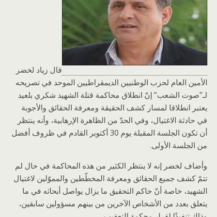
قال زياد لخضر
الأمين العام لحزب الوطنيين الديمقراطيين الموحد في تصريحه
لـ”صوت الشعب” إنّ انطلاق محاكمة قتلة الشهيد شكري بلعيد
يعتبر انطلاقا لمسار كشف الحقيقة ومعرفة الحقائق والأجوبة
في حادثة الاغتيال، وفي الحدّ من الظاهرة الإرهابية، وأنه ينتظر
أن تكون الجلسة المقبلة يوم 30 أكتوبر القادم في ظروف أفضل
من الجلسة الأولى.
وأضاف لخضر إنه لا ينتظر الكثير من هذه المحاكمة في حال لم
تتمّ كشف جميع الحقائق ومعرفة المخطّطين والمموّلين لاغتيال
الشهيد، خاصة أنّ حاكم التحقيق ما يزال يواصل أبحاثه في ما
يتعلق بعدد من الأشخاص الآخرين من بينهم مسؤولين سابقين،
وذلك تنفيذًا لقرار محكمة التعقيب.