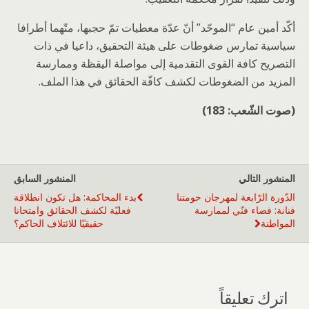
أكّد أمين عام “الموحّد” أنّ عدّة معطيات تمّ حجبها، متّهما أطرافا
سياسية تمارس ضغوطات على هيئة التحقيق، داعيا في ذات
التصريح كافة القوى التقدمية إلى مواصلة اليقظة وممارسة
المزيد من الضغوطات لكشف كافّة الحقائق في هذا الملف.
(صوت الشّعب: 183)
المنشور التالي
المنشور السابق
الدّورة الرّابعة لمهرجان حومتنا
بدء المحاكمة: هل تكون انطلاقة
فنانة: فضاء فنّي لممارسة
فعليّة لكشف الحقائق وامتحانا
المواطنة
حقيقيّا للائتلاف الحاكم؟
اترك تعليقاً