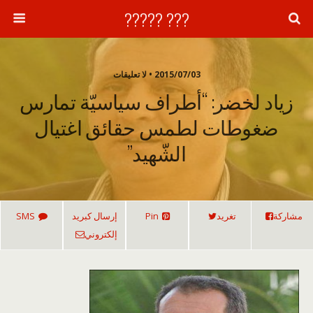
??? ?????
2015/07/03 • لا تعليقات
زياد لخضر: “أطراف سياسيّة تمارس
ضغوطات لطمس حقائق اغتيال
الشّهيد”
مشاركة
تغريد
Pin
إرسال كبريد
SMS
إلكتروني