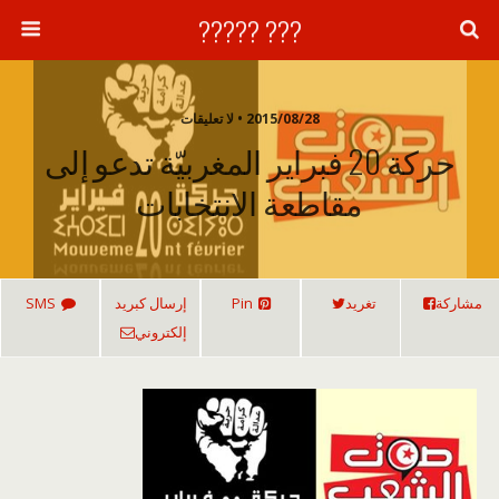
??? ?????
2015/08/28 • لا تعليقات
حركة 20 فبراير المغربيّة تدعو إلى
مقاطعة الانتخابات
مشاركة
تغريد
Pin
إرسال كبريد
SMS
إلكتروني