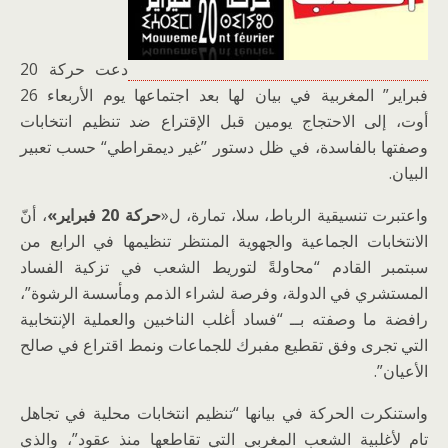
دعت حركة 20
فبراير” المغربية في بيان لها بعد اجتماعها يوم الأربعاء 26
أوت، إلى الاحتجاج يومين قبل الإقتراع ضد تنظيم انتخابات
وصفتها بالفاسدة، في ظل دستور ’’غير ديمقراطي“ حسب تعبير
البيان.
واعتبرت تنسيقية الرباط، سلا، تمارة، ل«
حركة 20 فبراير»
، أنّ
الانتخابات الجماعية والجهوية المنتظر تنظيمها في الرابع من
سبتمبر القادم “محاولةً لتوريط الشعب في تزكية الفساد
المستشري في الدولة، وفرصة لشراء الذمم ومأسسة الرشوة”،
رافضة ما وصفته بــ “فساد أغلب الناخبين والعملية الإنتخابية
التي تجرى وفق تقطيع مفبرك للجماعات ونمط اقتراع في صالح
الأعيان”.
واستنكرت الحركة في بيانها “تنظيم انتخابات محلية في تجاهل
تام لأغلبية الشعب المغربي التي تقاطعها منذ عقود”، والذي