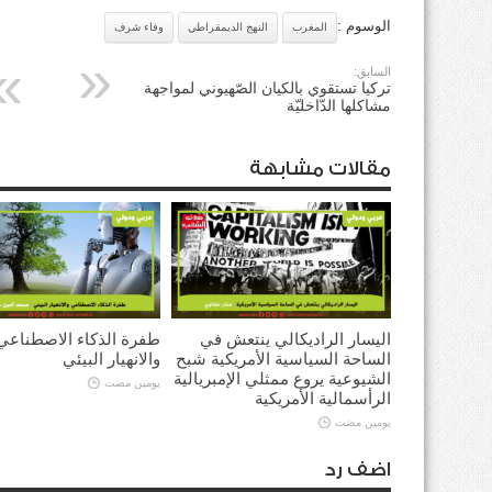
الوسوم :
المغرب
النهج الديمقراطي
وفاء شرف
السابق:
تركيا تستقوي بالكيان الصّهيوني لمواجهة
مشاكلها الدّاخليّة
مقالات مشابهة
اليسار الراديكالي ينتعش في
طفرة الذكاء الاصطناعي
الساحة السياسية الأمريكية شبح
والانهيار البيئي
الشيوعية يروع ممثلي الإمبريالية
يومين مضت
الرأسمالية الأمريكية
يومين مضت
اضف رد