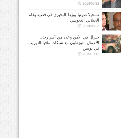
2014/05/22
تسجيلا صوتيا يورّط البحيري في قضية وفاة
الجيلاني الدبوسي
2014/08/28
جنرال في الأمن وعدد من أكبر رجال
الأعمال متورّطون مع شبكات مافيا التهريب
في تونس
2015/10/12