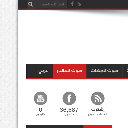
صوت الجهات
صوت العالم
عربي
0
36,687
إشترك
خلاصات الموقع
متابعون
متابعون