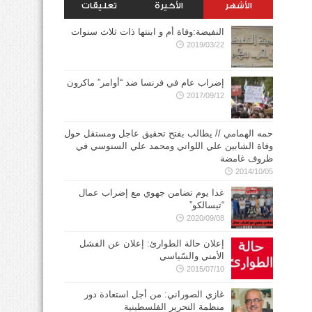
الأشهر
الأخيرة
تعليقات
النفيضة:وفاة أم و ابنتها ذات ثلاث سنوات
2019/03/22
إضراب عام في فرنسا ضد “أوامر” ماكرون
2017/09/12
حمه الهمامي // يطالب بفتح تحقيق عاجل ومستقل حول
وفاة الشابين علي اللواتي ومحمد علي السنوسي في
ظروف غامضة
2014/10/05
غدا يوم تضامن جهوي مع إضراب عمال
“تيسالكو”
2020/09/08
إعلان حالة الطوارئ: إعلان عن الفشل
الأمني والسّياسي
2015/07/10
غازي الصوراني: من أجل استعادة دور
منظمة التحرير الفلسطينية