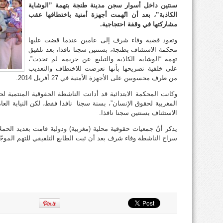
سنتين داخل أسوار سجن مدينة طنجة بتهمة ”الوشاية
الكاذبة”، بعد أن اتّهمت أجهزة أمنية باختطافها عقب
مشاركتها في وقفة احتجاجية.
وتعود قضية وفاء شرف إلى عامين عندما قضت عليها
محكمة الاستئناف بطنجة، بسنتين سجنا نافذا، بعد تلفيق
تهمة “الوشاية الكاذبة والتبليغ عن جريمة لم تحدث”،
على خلفية تصريحها بأنها تعرضت للاختطاف والتعذيب
من طرف محسوبين على الأجهزة الأمنية في 27 أفريل 2014.
وكانت المحكمة الابتدائية قد أدانت الناشطة الحقوقية المنتمية ل
المغربية لحقوق الإنسان”، بسنة سجنا نافذا فقط، لكن النيابة الع
الاستئناف بسنتين سجنا نافذا.
يذكر أنّ جمعيات حقوقية محلية (مغربية) ودولية قامت بعديد الح
سراح الناشطة وفاء شرف بعد أن ثبت الطابع التلفيقي للتهم الموجّهة