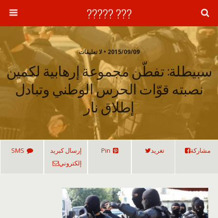
??? ?????
2015/09/09 • لا تعليقات
سبيطلة: تفطّن مجموعة إرهابية لكمين
نصبته قوّات الحرس الوطني وتبادل
إطلاق نار
مشاركة
تغريد
Pin
إرسال كبريد
SMS
إلكتروني