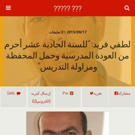
??? ?????
2015/09/17 • لا تعليقات
لطفي فريد: “للسنة الحادية عشر أحرم
من العودة المدرسية وحمل المحفظة
ومزاولة التدريس”
مشاركة
تغريد
Pin
إرسال كبريد
SMS
إلكتروني