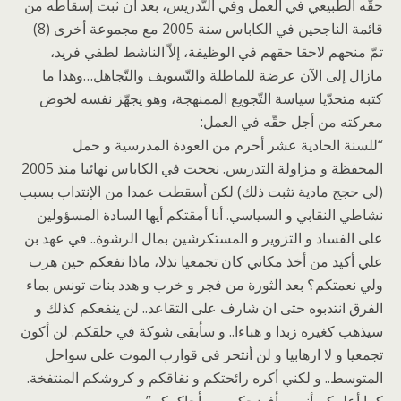
حقّه الطبيعي في العمل وفي التّدريس، بعد أن ثبت إسقاطه من
قائمة الناجحين في الكاباس سنة 2005 مع مجموعة أخرى (8)
تمّ منحهم لاحقا حقهم في الوظيفة، إلاّ الناشط لطفي فريد،
مازال إلى الآن عرضة للماطلة والتّسويف والتّجاهل…وهذا ما
كتبه متحدّيا سياسة التّجويع الممنهجة، وهو يجهّز نفسه لخوض
معركته من أجل حقّه في العمل:
“للسنة الحادية عشر أحرم من العودة المدرسية و حمل
المحفظة و مزاولة التدريس. نجحت في الكاباس نهائيا منذ 2005
(لي حجج مادية تثبت ذلك) لكن أسقطت عمدا من اﻹنتداب بسبب
نشاطي النقابي و السياسي. أنا أمقتكم أيها السادة المسؤولين
على الفساد و التزوير و المستكرشين بمال الرشوة.. في عهد بن
علي أكيد من أخذ مكاني كان تجمعيا نذﻻ، ماذا نفعكم حين هرب
ولي نعمتكم؟ بعد الثورة من فجر و خرب و هدد بنات تونس بماء
الفرق انتدبوه حتى ان شارف على التقاعد.. لن ينفعكم كذلك و
سيذهب كغيره زبدا و هباءا.. و سأبقى شوكة في حلقكم. لن أكون
تجمعيا و ﻻ ارهابيا و لن أنتحر في قوارب الموت على سواحل
المتوسط.. و لكني أكره رائحتكم و نفاقكم و كروشكم المنتفخة.