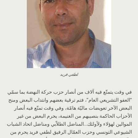
لطفي فريد
في وقت يتمتّع فيه آلاف من أنصار حزب حركة النهضة بما سمّي
“العفو التشريعي العام”، فتم ترقية بعضهم وانتداب البعض ومنح
البعض الآخر تعويضات ماليّة هامّة، وفي وقت تمتّع فيه أنصار
الأحزاب الحاكمة بنصيبهم من الغنيمة، يحرم البعض من غير
الموالين لهؤلاء ولأولئك…المناضل الطلاّبي ومناضل اتحاد الشباب
الشيوعي التونسي وحزب العمّال الرفيق لطفي فريد يحرم من