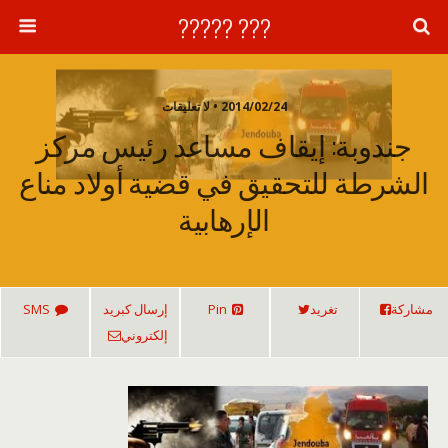
??? ?????
2014/02/24 • لا تعليقات
جندوبة: إيقاف مساعد رئيس مركز
الشرطة للتحقيق في قضية أولاد مناع
الإرهابية
مشاركة
تغريد
Pin
إرسال كبريد
SMS
إلكتروني