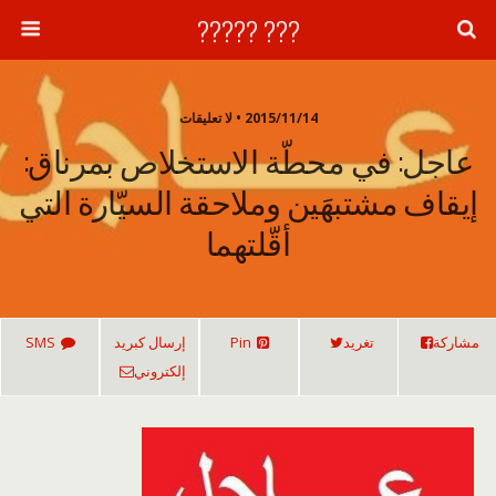
??? ?????
2015/11/14 • لا تعليقات
عاجل: في محطّة الاستخلاص بمرناق:
إيقاف مشتبهَين وملاحقة السيّارة التي
أقّلتهما
مشاركة
تغريد
Pin
إرسال كبريد
SMS
إلكتروني