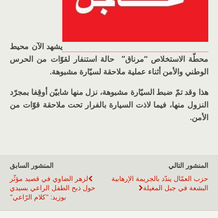
يشهد الآن محيط
محطّة الاستخلاص “مرناق” حالة استنفار لقوّات من الحرس
الوطني والأمن أثناء عملية ملاحقة لسيّارة مشبوهة.
هذا وقد تمّ ضبط السيّارة مشبوهة، نزل منها شابيّن أوقِفا بمجرّد
النزول منها، فيما لاذت السيارة بالفرار تحت ملاحقة قوّات من
الأمن.
المنشور التالي
المنشور السابق
حزب العمّال يندّد بالجريمة الإرهابية
لزهر الضاوي في قصيد مؤثّر
البشعة في جبل المغيلة
حول ذبح الطفل الراعي بسيدي
بوزيد: "كلام الرّاعي"