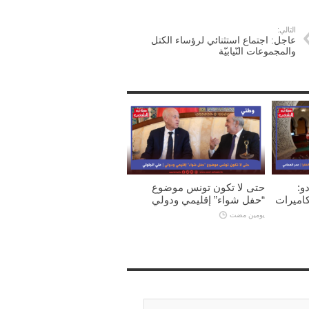
التالي:
عاجل: اجتماع استثنائي لرؤساء الكتل
والمجموعات النّيابيّة
و:
حتى لا تكون تونس موضوع
كاميرات
“حفل شواء” إقليمي ودولي
يومين مضت