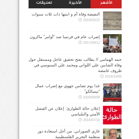
الأشهر
الأخيرة
تعليقات
النفيضة:وفاة أم و ابنتها ذات ثلاث سنوات
2019/03/22
إضراب عام في فرنسا ضد “أوامر” ماكرون
2017/09/12
حمه الهمامي // يطالب بفتح تحقيق عاجل ومستقل حول
وفاة الشابين علي اللواتي ومحمد علي السنوسي في
ظروف غامضة
2014/10/05
غدا يوم تضامن جهوي مع إضراب عمال
“تيسالكو”
2020/09/08
إعلان حالة الطوارئ: إعلان عن الفشل
الأمني والسّياسي
2015/07/10
غازي الصوراني: من أجل استعادة دور
منظمة التحرير الفلسطينية