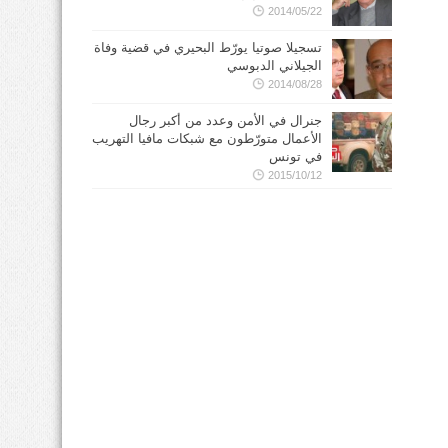
2014/05/22
تسجيلا صوتيا يورّط البحيري في قضية وفاة
الجيلاني الدبوسي
2014/08/28
جنرال في الأمن وعدد من أكبر رجال
الأعمال متورّطون مع شبكات مافيا التهريب
في تونس
2015/10/12