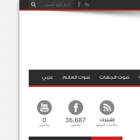
صوت الجهات
صوت العالم
عربي
0
36,687
إشترك
خلاصات الموقع
متابعون
متابعون