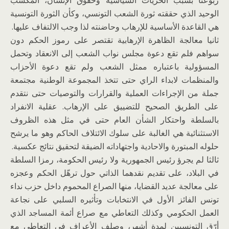
ربوعنا بسبب الحريات السياسية وحقوق الإنسان، المكسب
الوحيد الذي حققته ثورة الشعب التونسي، وكأن الثورة التونسية
هي القاعدة الأساسية للإرهاب وحاضنته لذا وجب الالتفاف عليها.
ثانيا معالجة الظاهرة الإرهابية تقتصر على رموز الحكم دون
سواهم فلم تقع دعوة مجلس نواب الشعب إلى الانعقاد وتحمل
المسؤولية باعتباره ممثل الشعب ولم تقع دعوة الأحزاب
والمنظمات لابداء الراي حتى تتخذ المجموعة الوطنية مجتمعة
جملة من الإجراءات العملية والقرارات والتوصيات حتى نتقدم
على الطريق الصحيح للتضييق على الإرهاب. عقلية الانفراد
بالسلطة واحتكار الشأن العام حتى في مثل هذه الظروف
الاستثنائية هي الغالبة على سلوك الائتلاف الحاكم وهو ما يرشح
حلوله المبتورة والاحادية واجتهاداته الضيقة لتحقيق نتائج عكسية.
ثالثا لم يجرؤ رئيس الجمهورية ولا رئيس الحكومة، رمزا السلطة
في البلاد، على تقديم نقدهما الذاتي حول ترهّل الحكم وعجزه
على معالجة عديد القضايا، منها الصراع المحموم داخل حزب نداء
تونس الفائز الأول في الانتخابات وتأثيره السلبي على نجاعة
العمل الحكومي وكذلك التعاطي مع صراع أئمة المساجد الذي
أرّق التونسيين لمدة أشهر، وصلف الأعراف في التعاطي مع