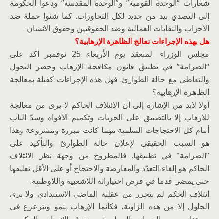
شعارات “الوحدة القومية” و”الوحدة المقدسة” ودعوا الحكومة
إلى التصدي بيد من حديد لكل التجاوزات. كما شنوا حملة ضد
الأحزاب والنقابات العمالية وضد الحقوقيين وحقوق الانسان.
هل بهذه الإجراءات نعالج الظاهرة الإرهابية؟
مجلس الوزراء المنعقد يوم الأربعاء 25 نوفمبر أكد على
“الصرامة” في تطبيق قانون مكافحة الإرهاب وحضر التجول
والتعاطي مع حالة الطوارئ. فهل هذه الإجراءات كفيلة بمعالجة
الظاهرة الإرهابية؟
أولا لابد من الإشارة إلى أن الائتلاف الحاكم لا يرى من معالجة
للارهاب إلا بالتضييق على الحريات وتكميم الأفواه وسدّ الباب
أمام كل الاحتجاجات السلمية مهما كانت مبررة ومشروعة وهذا
هو السبب الحقيقي لإعلان حالة الطوارئ والتأكيد على
“الصرامة” في تطبيقها. فالمطروح من وجهة نظر الائتلاف
الحاكم هو إلغاء التعدّد والمعارضة والاحتجاج أو على الأقل تعليقها
حتى يمضي قدما في فرض اختياراته اللاشعبية واللاوطنية.
ائتلاف الحكم لم يتحرر من عقلية الماضي الاستبدادي ولا يرى
الحلول إلا من هذه الزاوية، فكأنما الإرهاب ينمو ويترعرع في