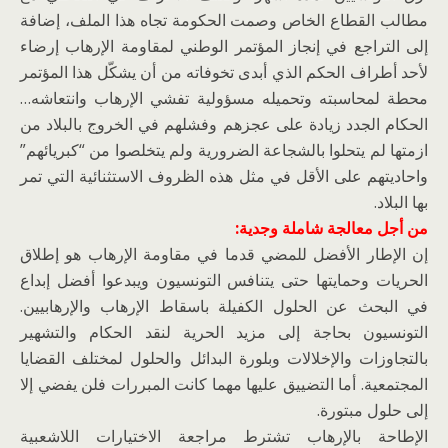
مطالب القطاع الخاص وصمت الحكومة تجاه هذا الملف، إضافة
إلى التراجع في إنجاز المؤتمر الوطني لمقاومة الإرهاب إرضاء
لأحد أطراف الحكم الذي أبدى تخوفاته من أن يشكّل هذا المؤتمر
محطة لمحاسبته وتحميله مسؤولية تفشي الإرهاب وانتعاشه…
الحكام الجدد زيادة على عجزهم وفشلهم في الخروج بالبلاد من
ازمتها لم يتحلوا بالشجاعة الضرورية ولم يتخلصوا من “كبريائهم”
واحاديتهم على الأقل في مثل هذه الظروف الاستثنائية التي تمر
بها البلاد.
من أجل معالجة شاملة وجدية:
إن الإطار الأفضل للمضي قدما في مقاومة الإرهاب هو إطلاق
الحريات وحمايتها حتى يتنافس التونسيون ويبدعوا أفضل إبداع
في البحث عن الحلول الكفيلة باسقاط الإرهاب والإرهابيين.
التونسيون بحاجة إلى مزيد الحرية لنقد الحكام والتشهير
بالتجاوزات والإخلالات وبلورة البدائل والحلول لمختلف القضايا
المجتمعية. أما التضييق عليها مهما كانت المبررات فلن يفضي إلا
إلى حلول مبتورة.
الإطاحة بالإرهاب تشترط مراجعة الاختيارات اللاشعبية