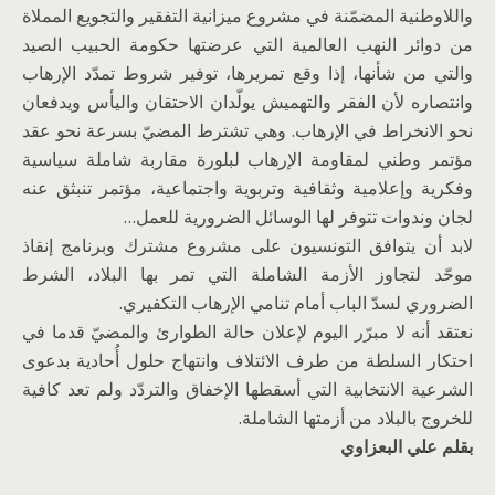
واللاوطنية المضمّنة في مشروع ميزانية التفقير والتجويع المملاة
من دوائر النهب العالمية التي عرضتها حكومة الحبيب الصيد
والتي من شأنها، إذا وقع تمريرها، توفير شروط تمدّد الإرهاب
وانتصاره لأن الفقر والتهميش يولّدان الاحتقان واليأس ويدفعان
نحو الانخراط في الإرهاب. وهي تشترط المضيّ بسرعة نحو عقد
مؤتمر وطني لمقاومة الإرهاب لبلورة مقاربة شاملة سياسية
وفكرية وإعلامية وثقافية وتربوية واجتماعية، مؤتمر تنبثق عنه
لجان وندوات تتوفر لها الوسائل الضرورية للعمل…
لابد أن يتوافق التونسيون على مشروع مشترك وبرنامج إنقاذ
موحّد لتجاوز الأزمة الشاملة التي تمر بها البلاد، الشرط
الضروري لسدّ الباب أمام تنامي الإرهاب التكفيري.
نعتقد أنه لا مبرّر اليوم لإعلان حالة الطوارئ والمضيّ قدما في
احتكار السلطة من طرف الائتلاف وانتهاج حلول أُحادية بدعوى
الشرعية الانتخابية التي أسقطها الإخفاق والتردّد ولم تعد كافية
للخروج بالبلاد من أزمتها الشاملة.
بقلم علي البعزاوي