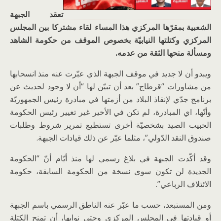
تعقد الجبهة
الشعبية بمقرّها المركزي هذا المساء لقاء مشتركا بين المجلس
المركزي وكتلتها النيابيّة بخصوص الموقف من حكومة الشاهد
ومسألة منحها الثقة من عدمه.
ويبدو أن لا جديد في موقف الجبهة الذي عبّرت عنه منذ انسحابها
من مشاورات “قرطاج” بعد أن تبيّن لها “أن لا وجود لحديث عن
برنامج جدّي لإنقاذ البلاد من أزمتها في مبادرة رئيس الجمهوريّة
وأنّها، اي المبادرة، لم تكن في الأخير غير تغيير رئيس الحكومة
الحبيب الصيد بشخصيّة أخرى تستطيع تمرير شروط وطلبات
صندوق النقد الدّولي”، مثلما عبّر عن ذلك قيادات الجبهة.
وقد أكّدت الجبهة في بلاغ رسمي لها منذ أيّام أنّ “الحكومة
الجديدة لن تكون سوى نسخة من الحكومة السابقة، حكومة
الائتلاف الرباعي”.
ومن المستبعد، حسب ما عبّر عنه الناطق الرسمي باسم الجبهة
أو قيادتها في المجلس المركزي وحتى نوابها، أن تمنح الكتلة