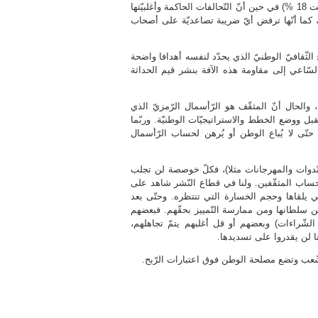
البنكيّ) وتفرض عليه ضريبة 5 %، (وفي قانون الماليّة الجديد اقترحت 18 %) في حين أنّ التّحالفات الحاكمة وأغلبيّتها
% على الثّروات الكبرى، كما أنّها ترفض أيّ ضريبة تصاعديّة على أصحاب
 الثّقافيّ الوطنيّ الذي يحدّد لنفسه أهدافا واضحة
السّاعي إلى مقاومة هذه الآفة بنشر قيم الحداثة
والحال أنّ المثقّف هو الرّأسمال الرّمزيّ الذي
قبل ووضع الخطط والاستراتيجيّات الوطنيّة. وربّما
تّى لا يُباع الوطن أو يُرهن لحساب الرّأسمال
لنّدوات والمهرجانات مثلا)، فكلّ خوصصة لن تجلب
حساب المثقّفين. ولنا في قطاع النّشر شاهد على
ي يلقاها وحجم الخسارة التي تنتظره. وحتّى بعد
من سلطانها ومن ممارسة التّمييز بحقّهم. فبعضهم
الشّراءات) وبعضهم أو قل أغلبهم يتمّ تجاهلهم،
ا لن يقدروا على تسديدها.
لشّعب وتضع مصلحة الوطن فوق اعتبارات الرّبح.