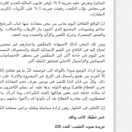
في مجلس نوّاب الشّعب رفضت ضريبة 1 
المليارات.
إنّ الواقع الثقافيّ اليوم يعاني من محن متعدّدة، منها غياب البرنامج
تتناغم وطموحات المجتمع الذي اكتوى بنار الإرهاب والاغتيالات، و
والعيش المشترك وحريّة التّعبير والرّأي والعقيدة ونبذ العنف.
ومن تلك المحن كذلك الاستهانة بالمثقّفين واعتبارهم غير منتجين، 
يُحتاج إليه في الدّفاع عن القيم الإنسانيّة النبيلة واستشراف المست
نحن اليوم في حاجة أكثر إلى المثقّفين في مختلف الاختصاصات ح
المتوحّش والرّأسمال الأجنبّي فتتعمّق التبّعيّة أكثر.
وربّما ازداد الوضع سوءا بالتّوجّه إلى خوصصة كلّ ما هو ثقافيّ (ا
إلاّ المزيد من طمع رأسمال في الرّبح غير المشروع والإثراء على 
ذلك. وكلّ من قدّم كتابا للنّشر في تونس يعرف حجم المعاناة الت
تحرير القطاع ظاهريّا ورفع الدّولة يدها عليه، لم يسلم النّاشرون 
له مكانة خاصّة لدى بعض هياكلها (لجنة الشّراءات وما أدراك ما 
فيضطرّون إلى مغادرة القطاع بعد أن يكونوا قد راكموا بذمّتهم ديون
إنّ التّفكير في الحلول رهين إرادة سياسيّة وطنيّة تراعي مصلحة ا
عمر حفيّظ: كاتب وناقد
جريدة صوت الشعب: العدد 220