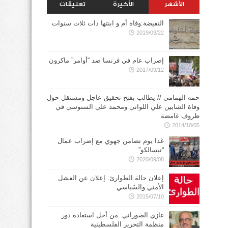
الأشهر
الأخيرة
تعليقات
النفيضة:وفاة أم و ابنتها ذات ثلاث سنوات
2019/03/22
إضراب عام في فرنسا ضد “أوامر” ماكرون
2017/09/12
حمه الهمامي // يطالب بفتح تحقيق عاجل ومستقل حول
وفاة الشابين علي اللواتي ومحمد علي السنوسي في
ظروف غامضة
2014/10/05
غدا يوم تضامن جهوي مع إضراب عمال
“تيسالكو”
2020/09/08
إعلان حالة الطوارئ: إعلان عن الفشل
الأمني والسّياسي
2015/07/10
غازي الصوراني: من أجل استعادة دور
منظمة التحرير الفلسطينية