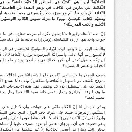
الثقافيّة؟ أين البنى التّحتيّة في المناطق الدّاخليّة خاصّة؟ ما ه
الثّقافية التي تمارس في الدّاخل، في تونس البعيدة عن العاصمة؟
الثّقافة الإرهاب حقّا أم هو مجرّد شعار يُرفع في هذه المناسبة أو
وضعيّة الكتاب التّونسيّ اليوم؟ ما منزلة نصوص الكتّاب التّونسيّين
التّعليم والكتب المدرسيّة؟
إنّ هذه الأسئلة وغيرها ممّا يطول ذكره أو طرحه تحتاج – في ما نت
جواب واحد هو: الإرادة السّياسيّة! (وهي إرادة غائبة ما في ذلك شكّ)
والثّابت اليوم أن لا وجود لهذه الإرادة السياسيّة للاستثمار في الرأ
إن رُفّعت، فهل يُعقل أن تكون كذلك في بلد أنجز ثورة ويطمح إ
الحداثة والعيش المشترك؟!
يعرف الجميع ما حدث في أيّام قرطاج السّينمائيّة من إخلالات و
نموذج يكشف عن استهتار بالثّقافة والمثقّفين!) وقد بدأنا نسمع ا
المسرحيّة التي ستنطلق يوم 18 نوفمبر. فهل ه
ما وقع للوفد الجزائريّ يدخل ضمن خانة سوء التّفاهم؟ وهل بع
تنظيم فقط؟
وحتّى لا يقال لنا إنّ الكلام ملقًى على عواهنه وأن لا دليل عل
المثقّفون ويعرفونه جميعا حتّى ندرك حجم الهوان الذي يلحق المثقّف
وأن يُضحّي لأنّ الثّقافة هي (القليّب/ بثلاث نقاط فوق القاف) وأعني
يلقي قصيدة في أيّ مهرجان ثقافيّ أو ندوة تشرف عليها أو تساهم في
تتجاوز 150 دينارا في أقصى الحالات) إلاّ عبر سلسلة من التّعقيدات