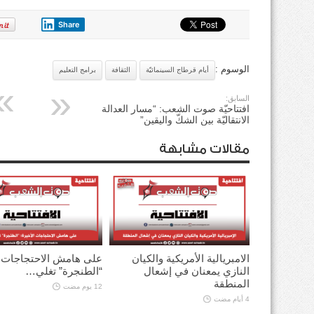
Share
الوسوم :
أيام قرطاج السينمائيّة
الثقافة
برامج التعليم
السابق:
افتتاحيّة صوت الشعب: “مسار العدالة
الانتقاليّة بين الشكّ واليقين”
مقالات مشابهة
الامبريالية الأمريكية والكيان
على هامش الاحتجاجات ا
النازي يمعنان في إشعال
“الطنجرة” تغلي…
المنطقة
12 يوم مضت
4 أيام مضت