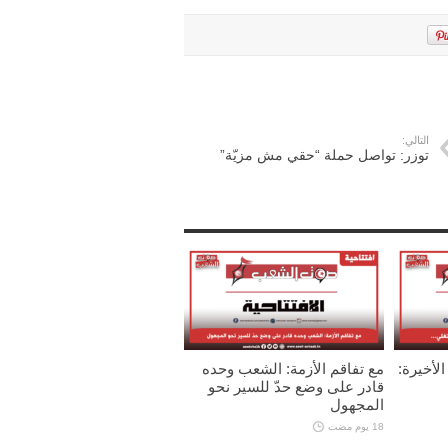
التالي:
توزر: تواصل حملة “حقي مش مزيّة”
لأخيرة:
مع تفاقم الأزمة: الشعب وحده
قادر على وضع حدّ للسير نحو
المجهول
18 يوم مضت