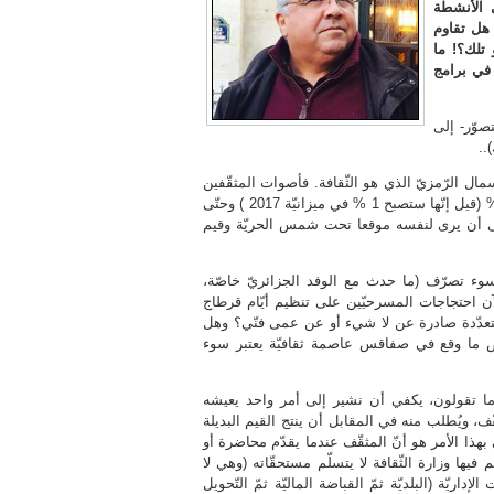
ي الأنشطة
 هل تقاوم
 تلك؟! ما
 في برامج
صوّر- إلى
..
سمال الرّمزيّ الذي هو الثّقافة. فأصوات المثقّفين
لا تُسمع رغم أنّها عالية. والميزانيّة المرصودة لوزارة الثّقافة 0’78 % (قيل إنّها ستصبح 1 % في ميزانيّة 2017 ) وحتّى
لى أن يرى لنفسه موقعا تحت شمس الحريّة وقيم
سوء تصرّف (ما حدث مع الوفد الجزائريّ خاصّة،
لآن احتجاجات المسرحيّين على تنظيم أيّام قرطاج
ذه الاحتجاجات المتعدّدة صادرة عن لا شيء أو عن عمى فنّي؟ وهل
ض ما وقع في صفاقس عاصمة ثقافيّة يعتبر سوء
ى ما تقولون، يكفي أن نشير إلى أمر واحد يعيشه
، ويُطلب منه في المقابل أن ينتج القيم البديلة
 بهذا الأمر هو أنّ المثقّف عندما يقدّم محاضرة أو
ها وزارة الثّقافة لا يتسلّم مستحقّاته (وهي لا
 الإداريّة (البلديّة ثمّ القباضة الماليّة ثمّ التّحويل