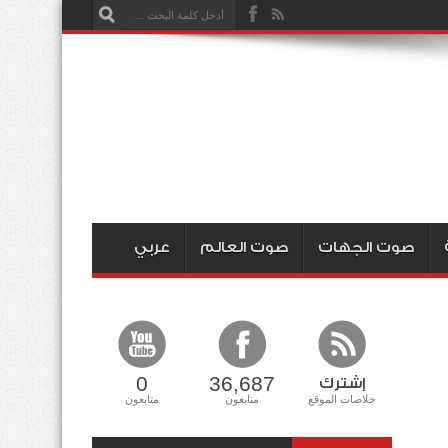
صوت الجهات
صوت العالم
عربي
0
36,687
إشترك
خلاصات الموقع
متابعون
متابعون