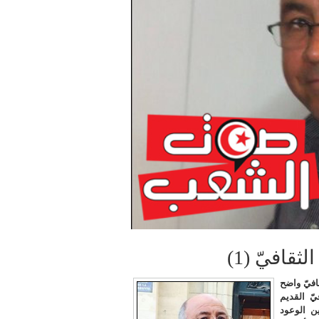
قافيّ (1)
افيّ واضح
يّ القديم
ن الوعود