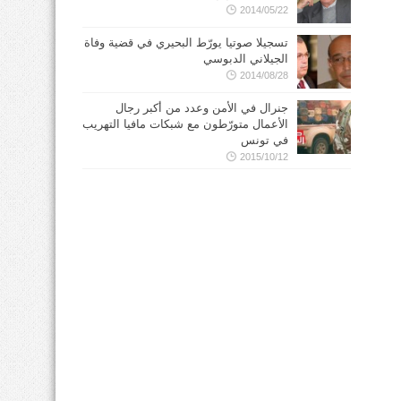
2014/05/22
تسجيلا صوتيا يورّط البحيري في قضية وفاة
الجيلاني الدبوسي
2014/08/28
جنرال في الأمن وعدد من أكبر رجال
الأعمال متورّطون مع شبكات مافيا التهريب
في تونس
2015/10/12