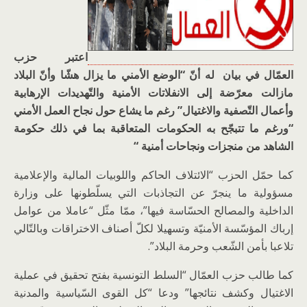
اعتبر حزب
العمّال في بيان له أنّ “الوضع الأمني ما يزال هشّا وأنّ البلاد
مازالت معرّضة إلى الانفلاتات الأمنية والتّهديدات الإرهابية
وأعمال التّصفية والاغتيال” رغم ما يشاع حول نجاح العمل الأمني
“ورغم ما تتبجّح به الحكومات المتعاقبة بما في ذلك حكومة
الشاهد من منجزات ونجاحات أمنية “
كما حمّل الحزب “الائتلاف الحاكم واللوبيات المالية والإعلامية
مسؤولية ما ينجرّ عن التجاذبات التي يسلّطونها على وزارة
الداخلية والمصالح الحسّاسة فيها”، ممّا مثّل “عاملا من عوامل
إرباك المؤسّسة الأمنيّة وتسهيلا لكلّ أصناف الاختراقات وبالتّالي
تلاعبا بأمن الشّعب وحرمة البلاد”.
كما طالب حزب العمّال “السلط التونسية بفتح تحقيق في عملية
الاغتيال وكشف نتائجها” ودعا “كل القوى السّياسية والمدنية