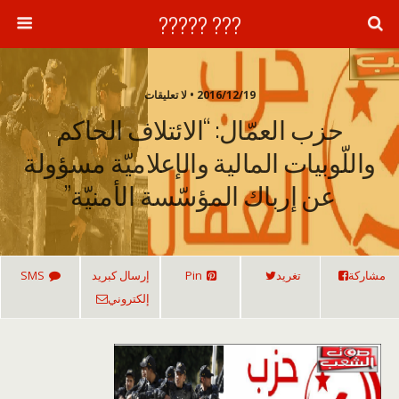
??? ?????
2016/12/19 • لا تعليقات
حزب العمّال: “الائتلاف الحاكم
واللّوبيات المالية والإعلاميّة مسؤولة
عن إرباك المؤسّسة الأمنيّة”
مشاركة
تغريد
Pin
إرسال كبريد
SMS
إلكتروني