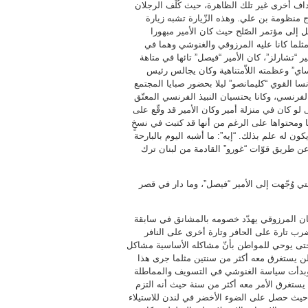
داف أخرى غير تلك الظاهرة، حيث كُلِّف الرجلان
اج منظومة بن علي. وهذه الزّيارة تشبه زيارة
ل إلى مؤتمر الصّلح حيث كان الأمير مبهورا
لما كانا عليه المرزوقي والغنوشي وهما في
ر “تشارلز”، كان الأمير “فيصل” تائها في متاهة
اي” وعظمته اللاّمتناهية وكان يجالس رئيس
ا القوي “كليمانصو” ليلا بحضور صبايا المجتمع
فرنسي، وكانا يحتسيان النبيذ الفرنسي المعتّق
 لو كان في منزلة أمير وكان الأمير قد وقّع على
ها ومحتواها على الرغم من أنها قد كتبت في نسخٍ
يكون له علم بذلك. “إيه”: ما أشبه اليوم بالبارحة
 عن طريق قوّات “غورو” القادمة من لبنان ترك
 وُجّهت إلى الأمير “فيصل”، وما دار في قصر
ا كان المرزوقي يهدّد خصومه بالمشانق في سابقة
رب تارة على الحافر وتارة أخرى على النافر
 حتى يوحي للمواطن بأنّ مشاكله الأساسية مشاكل
ر لن يستغرق معه أكثر من سنتين مثلما جرى هذا
 وبدأت سياسة الغنوشي في التسويف والمماطلة
 يستغرق الأمر معه أكثر من سنة حيث أنه التزم
لكامل حيث حصل على الضوء الأخضر في لندن للاستيلاء