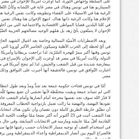
على السلطة وإجهاض الثورة، كما أوعزت أمريكا للإخوان في مصر بض
السيناريو هنا في تونس وهناك في مصر غاية في التّشابه وكأنّ التّعل
الرغبة هنا في الاستيلاء على القضاء وتطويعه وكانت نفس الرغبة هنا
الإعلام هنا وكانت الرغبة ذاتها هناك، انتهج الإخوان هنا وهناك ن
في كلتا البلدين قضايا المواطن الاقتصادية والاجتماعية التي من أجلها
الإخوان لا يتمتّعون بأيّ زهد بل همّهم الوحيد مصالحهم الحزبية الضّيّق
وبعد الاضطرابات الأمنيّة المتتالية وخاصة بعد اغتيال الشهيد الحاج
في أيّ لحظة إلى الحرب الأهلية وسيكون الخاسر الأكبر أوروبا الت
تونس وقتها أكبر ممرّ للهجرة السّرّية، لذا تراجعت بريطانيا وأم
الدولة، وكانت أمريكا في مصر قد أوعزت إلى الإخوان بالإسراع ف
بمعارضة شديدة من قبل الشعب والجيش، لذا لم تنجح أمريكا في مسع
اختارت التّوافق في تونس، فالحقيقة أنها أجبرت على التوافق وذلك 
مصر.
أمّا في تونس فجاءت حكومة جمعة بعد شدٍّ ومدّ وبعد طول انتظار، غ
التي لم تساند جمعة وبقيت متحفّظة لأنها تخشى أن تضع بيضها كلّ
لا قدّر الله سوف تجد نفسها محرجة أمام أنصارها وأمام الشعب خا
تقودها النهضة، والنهضة ما زالت تعمل بازدواجية الخطاب المعروفة عن
هذا الشعب أثبت في 23 أكتوبر أنه أكثر نضجا ممّا توقّع
القادمة أقلّ ممّا عايشه ومارسه في الانتخابات السابقة، وفي حال
في استخدام العنف أو توجيه مسار الانتخابات حسب رغبتها فإنها سو
فالصراع اليوم بين أنصار الديمقراطية وأعداء الديمقراطية ومن ي
الشعب لا محالة.