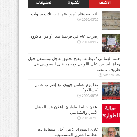
الأشهر
الأخيرة
تعليقات
النفيضة:وفاة أم و ابنتها ذات ثلاث سنوات
2019/03/22
إضراب عام في فرنسا ضد “أوامر” ماكرون
2017/09/12
حمه الهمامي // يطالب بفتح تحقيق عاجل ومستقل حول
وفاة الشابين علي اللواتي ومحمد علي السنوسي في
ظروف غامضة
2014/10/05
غدا يوم تضامن جهوي مع إضراب عمال
“تيسالكو”
2020/09/08
إعلان حالة الطوارئ: إعلان عن الفشل
الأمني والسّياسي
2015/07/10
غازي الصوراني: من أجل استعادة دور
منظمة التحرير الفلسطينية