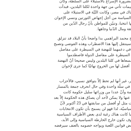
رورة الإسراع بالاستيلاء على السلطة، وكان
يمات تأتي من جهة واحدة لكلتا البلدين، فبدأت
ك في مصر، وكانت النّيّة في الاستيلاء على
فس السياسة من أجل إجهاض الثورتين ونسي الإخوان
 انتخبا، وتبيّن للمواطن بأنّ رجال الدّين من
ة ومال الدّنيا وجاهها.
 محمد البراهمي بدا واضحا بأنّ البلاد قد تنزلق
ي سينتقل إليها هذا الاضطراب وهذه الفوضى وتصبح
ريكا في دعمهما للنهضة في السيطرة على مفاصل
ي السيطرة على مفاصل الدولة فاصطدموا
اها في كلتا البلدين وليس صحيحا أنّ النهضة
أفضل لها من الخروج نهائيّا كما جرى لإخوان
ير أنها لم تحظ إلاّ بتوافق نسبي، فالأحزاب
ه في سلّة واحدة وفي حال انحرف جمعة بالمسار
صة وأنّ عددا من وزرائها سليل حكومة كانت
ها ولا يمكن لأحد أن يصدّق هذه الحكومة إلاّ بعد
أن تطبّق خارطة الطريق كاملة دون نقصان وأن تكون هناك انتخابات مثل أو أفضل من سابقتها في 23 أكتوبر لأنّ
ت النّخبة السياسيّة، لذا فهو لن يسمح بأن تكون الانتخابات
 ما كانت هناك رغبة لدى بعض الأطراف السياسية
ف تكون خارج الخارطة السياسية وإلى الأبد،
رفض قوانين اللعبة ويواجه خصومه بالعنف سيرفضه