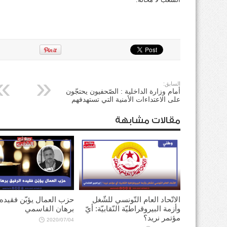
السابق:
أمام وزارة الداخلية : الصّحفيون يحتجّون
على الاعتداءات الأمنية التي تستهدفهم
مقالات مشابهة
الاتّحاد العام التّونسي للشّغل
حزب العمال يؤبّن فقيده
وأزمة البيروقراطيّة النّقابيّة: أيّ
برهان القاسمي
مؤتمر نريد؟
2020/07/04