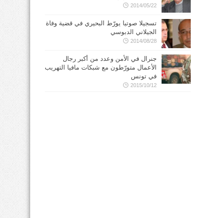
2014/05/22
تسجيلا صوتيا يورّط البحيري في قضية وفاة
الجيلاني الدبوسي
2014/08/28
جنرال في الأمن وعدد من أكبر رجال
الأعمال متورّطون مع شبكات مافيا التهريب
في تونس
2015/10/12