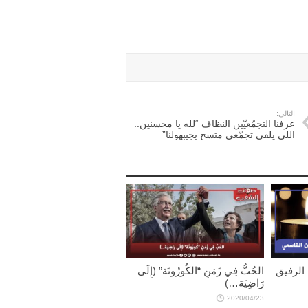
التالي:
عرفنا التجمّعيّين النظاف “لله يا محسنين..
اللي يلقى تجمّعي متسخ يجيبهولنا”
 الرفيق
الحُبُّ فِي زَمَنِ “الكُورُونَة” (إِلَى
رَاضِيَة…)
2020/04/23