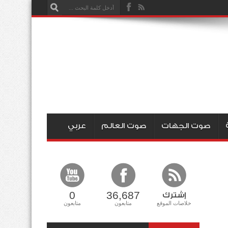
صوت الجهات
صوت العالم
عربي
0
36,687
إشترك
خلاصات الموقع
متابعون
متابعون