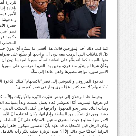
للزيارة أه
بإعادة إنت
الأمير فيص
ومدهوشا مث
حضرة الأمي
قصر “فيرس
حكومة فرنس
المخملي ال
كما كتب ذلك أحد المؤرخين قائلا: هذا أقصى ما يتمنّاه أيّ بدويّ حتى
كلّ الاتفاقيّات التي أُبرمت معه دون أن يراجعها أو يطّلع على فحوا
منها بالعربية كما أنه وقَّع على اتفاقية تُسلَّم سوريا لفرنسا دون أن 
وكأنّ شيئا لم يتغيّر منذ قرن، وحين بدأ الغزو الفرنسي على سوريا
الأمير سوريا تواجه مصيرها وقفل عائدا إلى مكّة.
فدعوة المرزوقي والغنوشي إلى قصر “باكينجهام” كتلك الدّعوة التي
“باكينجهام” لا يبعد كثيرا عمّا جرى ودار في قصر “فيرساي”.
وحينما عاد الرجلان إلى تونس تغيّرت النّبرة والأولويّات وإلاّ م
لم تعرفها البشرية، أمّا الغنوشي فعاد يعمل بصمت وبدأ بسياسة الض
وبدأت البلاد تسير نحو المجهول وأغرقها في حُمّى التعصّب الديني
دينية، ومن ثمّ يتمكّن من السلطة وإداراتها، وكان اعتقاده أنّ الأم
الأمر مع المخلوع حيث استغرق سنتين للاستيلاء على كلّ السلطة.
وكان الرجل قبل الانتخابات قد تعهّد بأنّ الدستور سيكون جاهزا ولن
التزاما أخلاقيّا حين ذاك، إلاّ أنّ هذه الزيارة جعلته يغيّر رأيه با