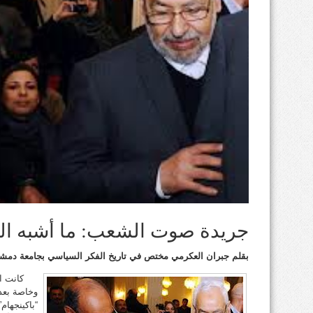
جريدة صوت الشعب: ما أشبه اليو
بقلم جبران العكرمي
مختص في تاريخ الفكر السياسي بجامعة دمش
كانت ال
وخاصة بعد
“باكينجهام