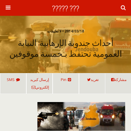
??? ?????
2014/03/18 • لا تعليقات
أحداث جندوبة الإرهابية: النيابة
العمومية تحتفظ بـخمسة موقوفين
مشاركة
تغريد
Pin
إرسال كبريد
SMS
إلكتروني