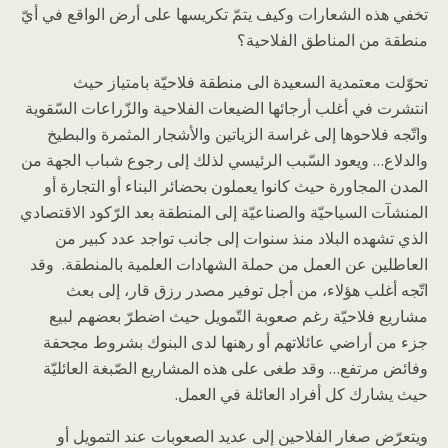
تخفي هذه الشعارات وكيف يتمّ تكريسها على أرض الواقع في أيّ
منطقة من المناطق الفلاحية؟
تحوّلت معتمدية السعيدة الى منطقة فلاحيّة بامتياز حيث
انتشرت في أغلب أرجائها الضيعات الفلاحية والزّراعات السّقوية
واتّجه فلاحوها إلى غراسة الزياتين والأشجار المثمرة والبطيخ
والدلاع… ويعود السّبب الرئيسي لذلك إلى رجوع شباب الجهة من
المدن المجاورة حيث كانوا يعملون بحضائر البناء أو التجارة أو
المنشآت السياحيّة والصناعيّة إلى المنطقة بعد الرّكود الاقتصادي
الذي تشهده البلاد منذ سنوات إلى جانب تواجد عدد كبير من
العاطلين عن العمل من حملة الشهادات العلمية بالمنطقة. وقد
اتّجه أغلب هؤلاء، من أجل توفير مصدر رزق قار، إلى بعث
مشاريع فلاحيّة رغم صعوبة التّمويل حيث اضطرّ بعضهم لبيع
جزء من أراضي عائلاتهم أو رهنها لدى البنوك بشروط مجحفة
وفائض مرتفع… وقد طغى على هذه المشاريع الصّبغة العائليّة
حيث يشارك كل أفراد العائلة في العمل.
ويتعرّض صغار الفلاحين إلى عديد الصعوبات عند التمويل أو