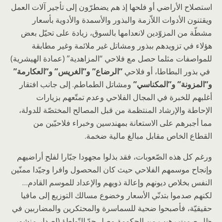
استصلاح الأراضي أو فلحها إذ هم يضطرّون إلى تأجير آلات العمل
ويقتنون الأدوات اللاّزمة والبذور والأسمدة والأدوية بأسعار
مشطّة من المزوّدين لانعدامها بالسوق، زيادة على تحيّل بعض
هؤلاء في تزويدهم ببذور ومشاتل غير ملائمة وغير مطابقة
للمواصفات مثلما حصل مع فلاحي “المزاهدية” (عمادة الهيشرية)
في بذور البطاطا، أو فلاحي
”
الرضاع” و”الغريس” و”العكارمة”
و”المزونة” و”المكناسي”
ومشاتل الطماطم. إلى جانب افتقار
أغلبهم للخبرة في المجال الفلاحي وعدم تمتّعهم بزيارات
الإحاطة والإرشاد المنتظمة من قبل المصالح المختصّة للدولة،
مما أجبرهم على الاستعانة بمهندسين وخبراء فلاحيّين من
القطاع الخاص مقابل مبالغ مالية ضخمة.
ورغم كل هذه الصّعوبات، فقد بذلوا مجهودا جبّارا لفلح أراضيهم
وإنجاح موسمهم الفلاحي حيث كان المحصول وافرا وجيّدا ممنّين
النفس بخلاص ديونهم وإعالة ذويهم والإعداد للموسم القادم…
لكنهم صدموا بتدنّي الأسعار وخضوع مسالك التوزيع إلى مافيا
حقيقيّة، فأصبحوا ضحية للسماسرة والمحتكرين والمضاربين في
ظل صمت رهيب من الحكومة وصل حدّ التّواطؤ (إصدار منشور