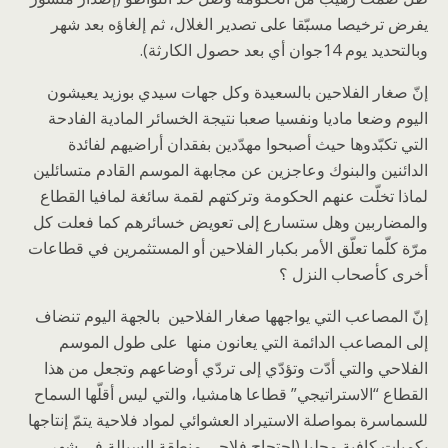
يفرض ترخيصا مسبّقا على تصدير الغلال، ثم إلغاؤه بعد شهر
وبالتحديد يوم 14جوان أي بعد حصول الكارثة).
إنّ صغار الفلاحين بالسعيدة وكل جهات سيدي بوزيد يعيشون
اليوم وضعا ماديا ونفسيا صعبا نتيجة الخسائر المادية الفادحة
التي تكبّدوها حيث أصبحوا مهدّدين بفقدان أراضيهم لفائدة
الدائنين والبنوك وعاجزين عن مجابهة الموسم القادم متسائلين
لماذا تخلّت عنهم الحكومة وتركتهم لقمة سائغة لمافيا القطاع
والمضاربين وهل ستسارع إلى تعويض خسائرهم كما فعلت كل
مرّة كلّما تعلّق الأمر بكبار الفلاحين أو المستثمرين في قطاعات
أخرى كأصحاب النزل ؟
إنّ المصاعب التي يواجهها صغار الفلاحين بالجهة اليوم تنضاف
إلى المصاعب الدائمة التي يعانون منها على طول الموسم
الفلاحي والتي أدّت وتؤدّي إلى تردّي أوضاعهم وتجعل من هذا
القطاع “الاستراتيجي” قطاعا هامشيا، والتي ليس أقلّها السماح
للسماسرة بمواصلة الاستيراد العشوائي لمواد فلاحية يتمّ إنتاجها
بكميات كافية محليا (احتجاج فلاحي منطقة السبالة في شهر