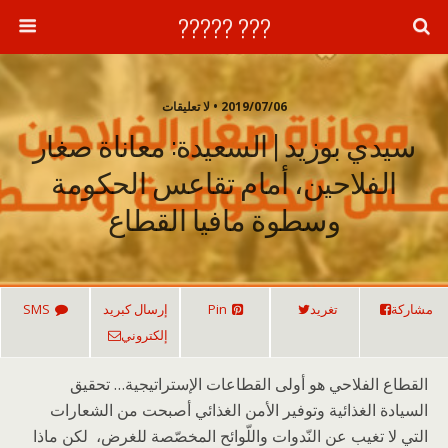
??? ?????
2019/07/06 • لا تعليقات
سيدي بوزيد | السعيدة: معاناة صغار
الفلاحين، أمام تقاعس الحكومة
وسطوة مافيا القطاع
مشاركة
تغريد
Pin
إرسال كبريد
SMS
إلكتروني
القطاع الفلاحي هو أولى القطاعات الإستراتيجية… تحقيق
السيادة الغذائية وتوفير الأمن الغذائي أصبحت من الشعارات
التي لا تغيب عن النّدوات واللّوائح المخصّصة للغرض، لكن ماذا