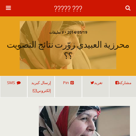
??? ?????
2014/03/19 • لا تعليقات
محرزية العبيدي زوّرت نتائج التصويت
؟؟
مشاركة
تغريد
Pin
إرسال كبريد
SMS
إلكتروني