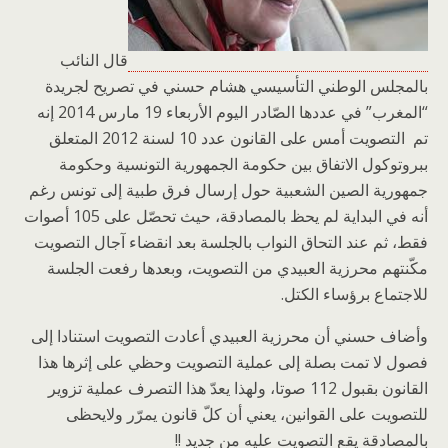
قال النائب
بالمجلس الوطني التأسيسي هشام حسني في تصريح لجريدة
“المغرب” في عددها الصّادر اليوم الأربعاء 19 مارس 2014 إنه
تم التصويت أمس على القانون عدد 10 لسنة 2012 المتعلق
ببروتوكول الاتفاق بين حكومة الجمهورية التونسية وحكومة
جمهورية الصين الشعبية حول إرسال فرق طبية إلى تونس رغم
أنه في البداية لم يحظ بالمصادقة، حيث تحصّل على 105 أصوات
فقط، ثم عند التحاق النواب بالجلسة بعد انقضاء آجال التصويت
مكّنتهم محرزية العبيدي من التصويت، وبعدها رفعت الجلسة
للاجتماع برؤساء الكتل.
وأضاف حسني أن محرزية العبيدي أعادت التصويت استنادا إلى
فصول لا تمت بصلة إلى عملية التصويت وحظي على إثرها هذا
القانون بقبول 112 صوتا، ولهذا يعدّ هذا التصرف عملية تزوير
للتصويت على القوانين، يعني أن كلّ قانون يمرّر ولايحظى
بالمصادقة يقع التصويت عليه من جديد !!